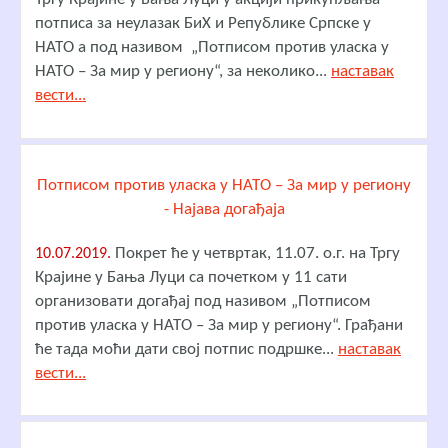
потписа за неулазак БиХ и Републике Српске у
НАТО а под називом „Потписом против уласка у
НАТО – За мир у региону“, за неколико...
наставак
вести...
Потписом против уласка у НАТО – За мир у региону
- Најава догађаја
Покрет ће у четвртак, 11.07. о.г. на Тргу
10.07.2019.
Крајине у Бања Луци са почетком у 11 сати
организовати догађај под називом „Потписом
против уласка у НАТО – За мир у региону“. Грађани
ће тада моћи дати свој потпис подршке...
наставак
вести...