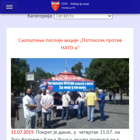
Категорија:
Саопштење послије акције „Потписом против
НАТО-а“
Покрет је данас, у четвртак 11.07. на
11.07.2019.
Тргу Крајине у Бања Луци у акцији прикупљања