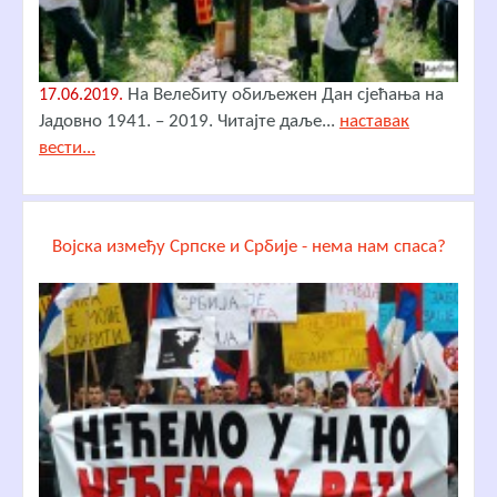
На Велебиту обиљежен Дан сјећања на
17.06.2019.
Јадовно 1941. – 2019. Читајте даље...
наставак
вести...
Војска између Српске и Србије - нема нам спаса?