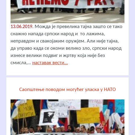
Можда је превелика тајна зашто се тако
13.06.2019.
снажно напада српски народ и то лажима,
неправдом и свакојаким оружјем. Али није тајна,
да управо када се окоми велико зло, српски народ
изнесе велики подвиг и жртву која није без
смисла,...
наставак вести...
Саопштење поводом могућег уласка у НАТО