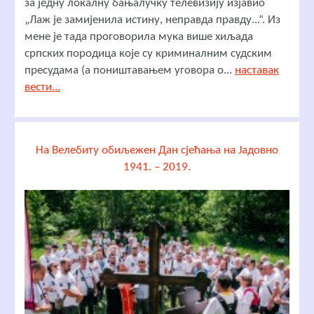
за једну локалну бањалучку телевизију изјавио
„Лаж је замијенила истину, неправда правду...“. Из
мене је тада проговорила мука више хиљада
српских породица које су криминалним судским
пресудама (а поништавањем уговора о...
наставак
вести...
На Велебиту обиљежен Дан сјећања на Јадовно
1941. – 2019.