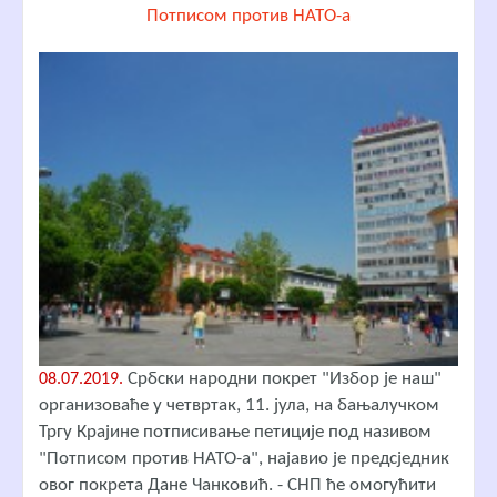
Потписом против НАТО-а
Србски народни покрет "Избор је наш"
08.07.2019.
организоваће у четвртак, 11. јула, на бањалучком
Тргу Крајине потписивање петиције под називом
"Потписом против НАТО-а", најавио је предсједник
овог покрета Дане Чанковић. - СНП ће омогућити