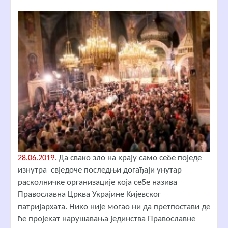
Да свако зло на крају само себе поједе
28.06.2019.
изнутра свједоче последњи догађаји унутар
расколничке организације која себе назива
Православна Црква Украјине Кијевског
патријархата. Нико није могао ни да претпостави де
ће пројекат нарушавања јединства Православне