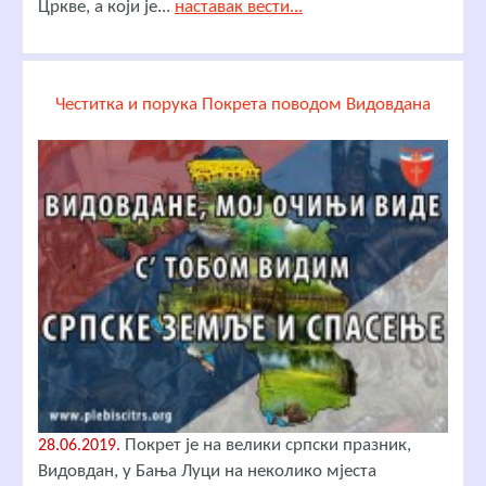
Цркве, а који је...
наставак вести...
Честитка и порука Покрета поводом Видовдана
Покрет је на велики српски празник,
28.06.2019.
Видовдан, у Бања Луци на неколико мјеста