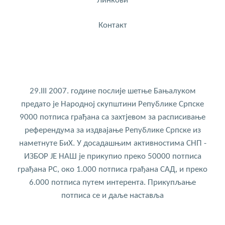
Линкови
Контакт
29.III 2007. године послије шетње Бањалуком
предато је Народној скупштини Републике Српске
9000 потписа грађана са захтјевом за расписивање
референдума за издвајање Републике Српске из
наметнуте БиХ. У досадашњим активностима СНП -
ИЗБОР ЈЕ НАШ је прикупио преко 50000 потписа
грађана РС, око 1.000 потписа грађана САД, и преко
6.000 потписа путем интерента. Прикупљање
потписа се и даље наставља