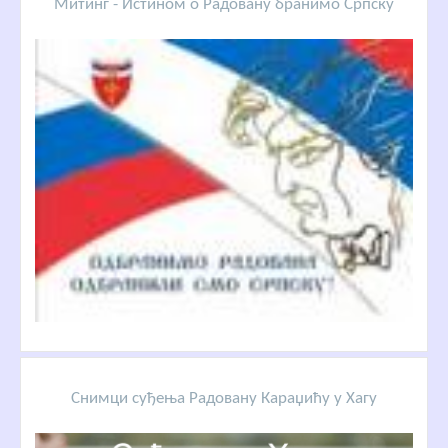
Митинг - Истином о Радовану бранимо Српску
Снимци суђења Радовану Караџићу у Хагу