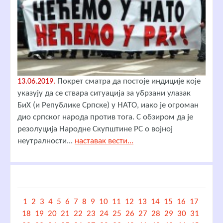
Покрет сматра да постоје индиције које
13.06.2019.
указују да се ствара ситуација за убрзани улазак
БиХ (и Републике Српске) у НАТО, иако је огроман
дио српског народа против тога. С обзиром да је
резолуција Народне Скупштине РС о војној
неутралности...
наставак вести...
1
2
3
4
5
6
7
8
9
10
11
12
13
14
15
16
17
18
19
20
21
22
23
24
25
26
27
28
29
30
31