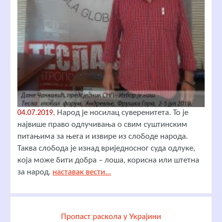
Народ је носилац суверенитета. То је
04.07.2019.
највише право одлучивања о свим суштинским
питањима за њега и извире из слободе народа.
Таква слобода је изнад вриједносног суда одлуке,
која може бити добра – лоша, корисна или штетна
за народ.
наставак вести...
Пропаст раскола у Украјини