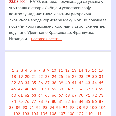
НАТО, изгледа, покушава да се умеша у
23.08.2024.
унутрашње ствари Либије и успостави своју
контролу над нафтним и гасним ресурсима
либијског народа користећи меку моћ. То покушава
постићи кроз такозвану коалицију Европске легије,
коју чине Уједињено Краљевство, Француска,
Италија и...
наставак вести...
1
2
3
4
5
6
7
8
9
10
11
12
13
14
15
16
17
18
19
20
21
22
23
24
25
26
27
28
29
30
31
32
33
34
35
36
37
38
39
40
41
42
43
44
45
46
47
48
49
50
51
52
53
54
55
56
57
58
59
60
61
62
63
64
65
66
67
68
69
70
71
72
73
74
75
76
77
78
79
80
81
82
83
84
85
86
87
88
89
90
91
92
93
94
95
96
97
98
99
100
101
102
103
104
105
106
107
108
109
110
111