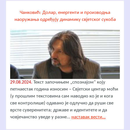
Чанковић: Долар, енергенти и производња
наоружања одређују динамику свјетског сукоба
Текст започињем „спознајом“ коју
29.08.2024.
петнаестак година износим – Свјетски центар моћи
(у прошлим текстовима сам наводио ко је и кога
све контролише) одавано је одлучио да руши све
врсте суверенитета; државе и идентитете и да
човјечанство уведе у разне...
наставак вести...