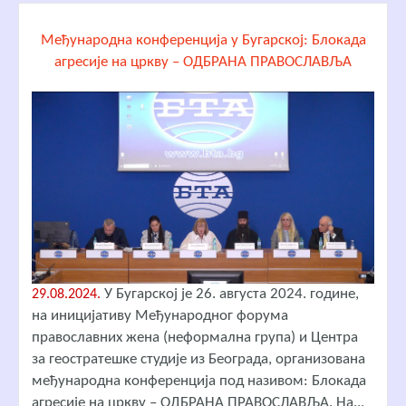
Међународна конференција у Бугарској: Блокада
агресије на цркву – ОДБРАНА ПРАВОСЛАВЉА
У Бугарској је 26. августа 2024. године,
29.08.2024.
на иницијативу Међународног форума
православних жена (неформална група) и Центра
за геостратешке студије из Београда, организована
међународна конференција под називом: Блокада
агресије на цркву – ОДБРАНА ПРАВОСЛАВЉА. На...