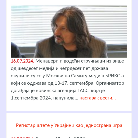
Менаџери и водећи стручњаци из више
16.09.2024.
од шездесет медија и четрдесет пет држава
окупили су се у Москви на Самиту медија БРИКС-а
који се одржава од 13-17. септембра. Организатор
догађаја је новинска агенција ТАСС, која је
1.септембра 2024. напунила...
наставак вести...
Регистар штете у Украјини као једнострана игра