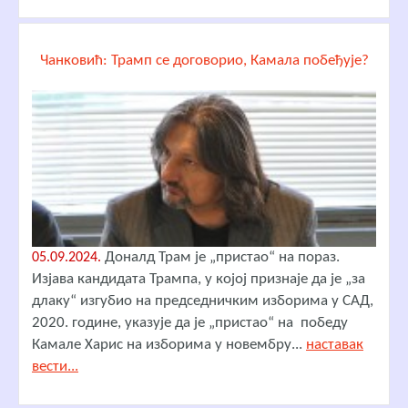
Чанковић: Трамп се договорио, Камала побеђује?
Доналд Трам је „пристао“ на пораз.
05.09.2024.
Изјава кандидата Трампа, у којој признаје да је „за
длаку“ изгубио на председничким изборима у САД,
2020. године, указује да је „пристао“ на победу
Камале Харис на изборима у новембру...
наставак
вести...