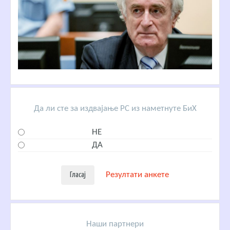
Да ли сте за издвајање РС из наметнуте БиХ
НЕ
ДА
Резултати анкете
Наши партнери