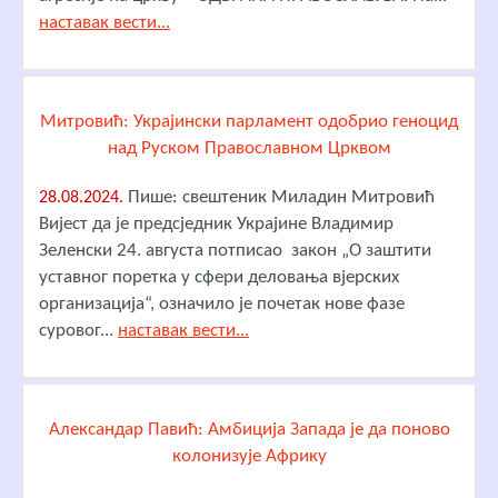
наставак вести...
Митровић: Украјински парламент одобрио геноцид
над Руском Православном Црквом
Пише: свештеник Миладин Митровић
28.08.2024.
Вијест да је предсједник Украјине Владимир
Зеленски 24. августа потписао закон „О заштити
уставног поретка у сфери деловања вјерских
организација“, означило је почетак нове фазе
суровог...
наставак вести...
Александар Павић: Амбиција Запада је да поново
колонизује Африку