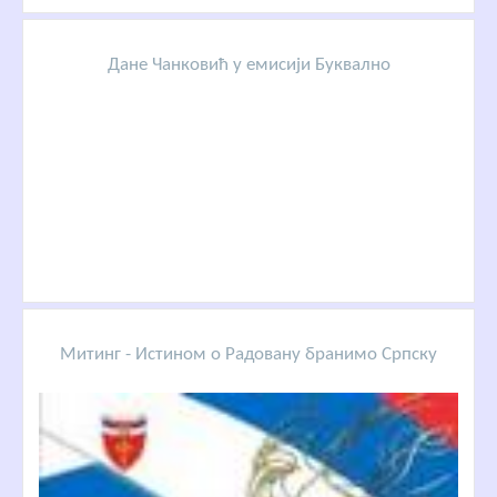
Дане Чанковић у емисији Буквално
Митинг - Истином о Радовану бранимо Српску