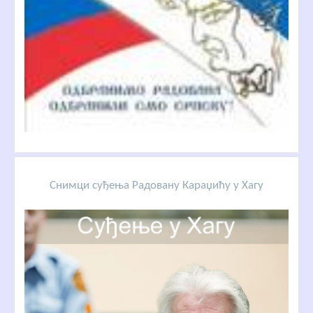
Снимци суђења Радовану Караџићу у Хагу