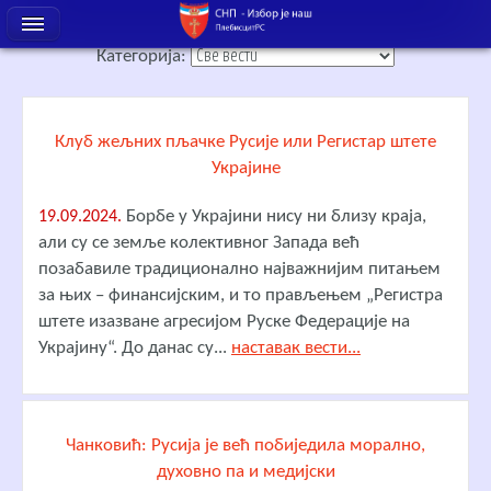
Категорија:
Клуб жељних пљачке Русије или Регистар штете
Украјине
Борбе у Украјини нису ни близу краја,
19.09.2024.
али су се земље колективног Запада већ
позабавиле традиционално најважнијим питањем
за њих – финансијским, и то прављењем „Регистра
штете изазване агресијом Руске Федерације на
Украјину“. До данас су...
наставак вести...
Чанковић: Русија је већ побиједила морално,
духовно па и медијски