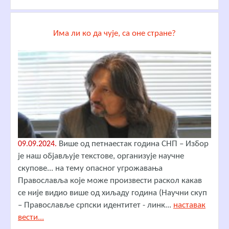
Има ли ко да чује, са оне стране?
Више од петнаестак година СНП – Избор
09.09.2024.
је наш објављује текстове, организује научне
скупове... на тему опасног угрожавања
Православља које може произвести раскол какав
се није видио више од хиљаду година (Научни скуп
– Православље српски идентитет - линк...
наставак
вести...