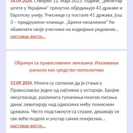
Створен 12. маја 2023. године, „регистар
14.09.2024.
штете у Украјини“ тренутно обједињује 43 државе и
Европску унију. Учеснице су постале 41 држава, још
3 – придружене чланице. „Бреме незалежне“ ће
обавезати своје учеснике на издвајање редовних...
наставак вести...
Обрачун са православним земљама: Изазивање
раскола као средство геополитике
Многи су сагласни да је стање у
13.09.2024.
Православљу једно од најтежих у историји. Бројне
несугласице, различита тумачења многих питања
данас левитирају над односима међу помесним
црквама. Често подстакнуте са стране, дешавају се
све веће поделе и унутар самих помјесних...
наставак вести...