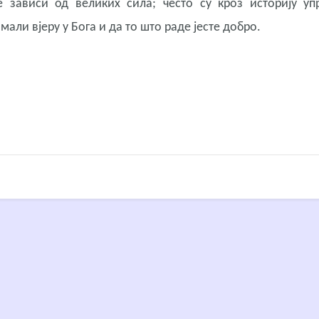
 зависи од великих сила; често су кроз историју уп
али вјеру у Бога и да то што раде јесте добро.