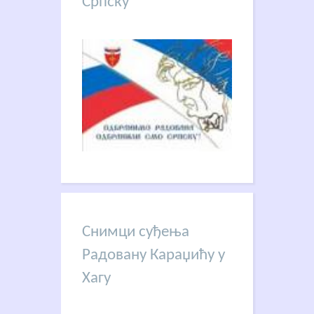
Српску
Снимци суђења
Радовану Караџићу у
Хагу