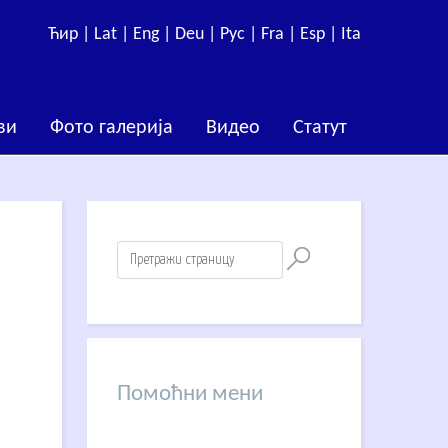
Ћир |
Lat |
Eng |
Deu |
Рус |
Fra |
Esp |
Ita
ви
Фото галерија
Видео
Статут
Помоћни мени