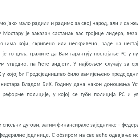
о јако мало радили и радимо за свој народ, али и са ж
 Мостару је заказан састанак вас тројице лидера, веза
 онима који, скривено или нескривено, раде на неста
м је то циљ, тражите да Вам гарантују постојање РС у п
ум утврдио, па ћете видјети. У најбољем случају за ср
Х у којој би Предсједништво било замијењено предсједн
министара Владом БиХ. Годину дана након доношења Ус
 реформе полиције, у којој се губи полиција РС и у
ли спољни дугови, затим финансирале заједничке – федер
 федералне јединице. С обзиром на све веће одвајање н