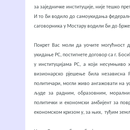
за заједничке институције, није тешко п
И то би водило до самоукидања федералн
саговорника у Мостару водили би до бржег
Покрет Вас моли да уочите могућност да
укидање РС, постигнете договор са г. Бо
у институцијама РС, а који несумњиво 
визионарско рјешење била независна Р
политичари, могли живо ангажовати на у
људе за радним, образовним, морални
политички и економски амбијент за повр
економском кризом у, за њих, туђим зем