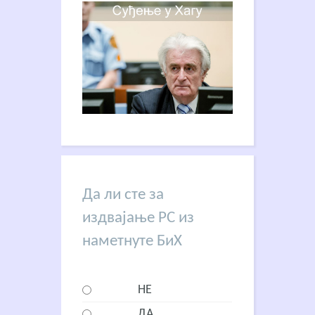
Да ли сте за
издвајање РС из
наметнуте БиХ
НЕ
ДА