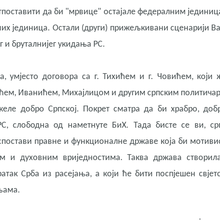
ретпоставити да би "мрвице" остајале федералним јединиц
их јединица. Остали (други) прижељкивани сценарији В
 и бруталнијег укидања РС.
, умјесто договора са г. Тихићем и г. Човићем, који 
сићем, Иванићем, Михајлицом и другим српским политича
желе добро Српској. Покрет сматра да би храбро, доб
С, слободна од наметнуте БиХ. Тада бисте се ви, ср
спостави правне и функционалне државе која би мотиви
м и духовним вриједностима. Таква држава створил
атак Срба из расејања, а који ће бити поспјешен свјет
љама.