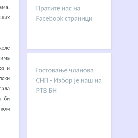
ама.
Пратите нас на
аших
Facebook страници
желе
рима
ро и
Гостовање чланова
пски
СНП - Избор је наш на
сала
РТВ БН
а би
ском