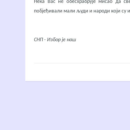
Нека Вас не обесхрабрује мисао да све
побјеђивали мали људи и народи који су им
СНП - Избор је наш