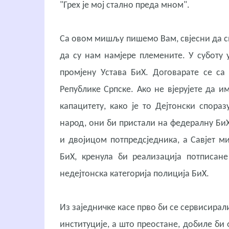
"Грех је мој стално преда мном".
Са овом мишљу пишемо Вам, свјесни да см
да су нам намјере племените. У суботу у
промјену Устава БиХ. Договарате се са
Републике Српске. Ако не вјерујете да и
капацитету, како је то Дејтонски спораз
народ, они би пристали на федералну Би
и двојицом потпредсједника, а Савјет 
БиХ, кренула би реализација потписане
недејтонска категорија полиција БиХ.
Из заједничке касе прво би се сервисира
институције, а што преостане, добиле би