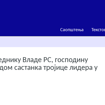
Саопштења
Тексто
днику Владе РС, господину
ом састанка тројице лидера у