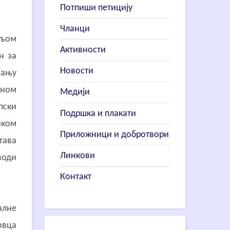
Потпиши петицију
Чланци
ељом
Активности
н за
Новости
јању
уном
Медији
пски
Подршка и плакати
иком
Приложници и добротвори
тава
Линкови
води
Контакт
алне
овца