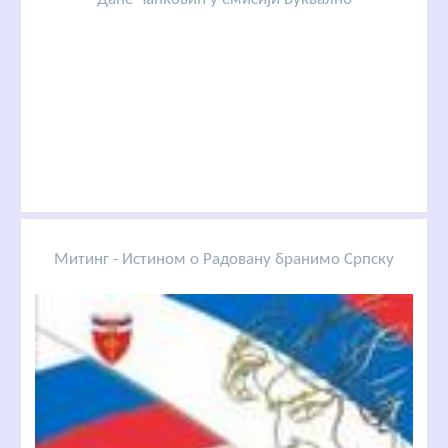
Митинг - Истином о Радовану бранимо Српску