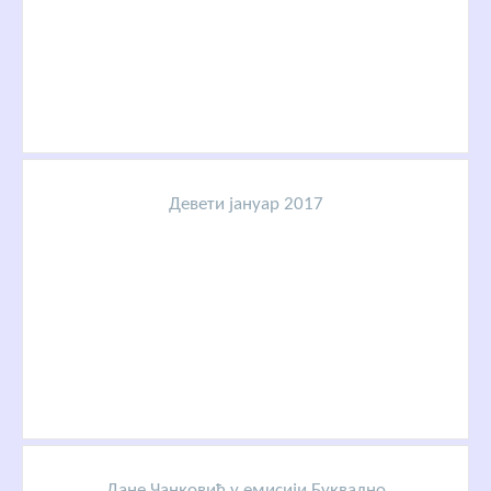
Девети јануар 2017
Дане Чанковић у емисији Буквално