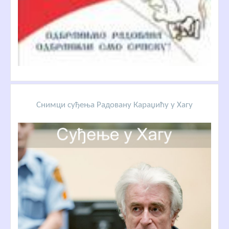
Снимци суђења Радовану Караџићу у Хагу