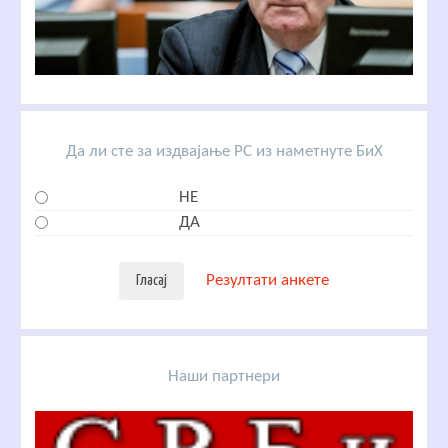
Да ли сте за издвајање РС из наметнуте БиХ
НЕ
ДА
Резултати анкете
Наши партнери