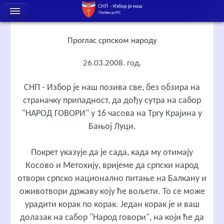
Проглас српском народу
26.03.2008. год.
СНП - Избор је наш позива све, без обзира на
страначку припадност, да дођу сутра на сабор
"НАРОД ГОВОРИ" у 16 часова на Тргу Крајина у
Бањој Луци.
Покрет указује да је сада, када му отимају
Косово и Метохију, вријеме да српски народ
отвори српско национално питање на Балкану и
оживотвори државу коју ће вољети. То се може
урадити корак по корак. Један корак је и ваш
долазак на сабор "Народ говори", на који ће да