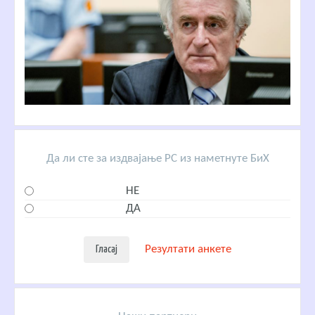
Да ли сте за издвајање РС из наметнуте БиХ
НЕ
ДА
Резултати анкете