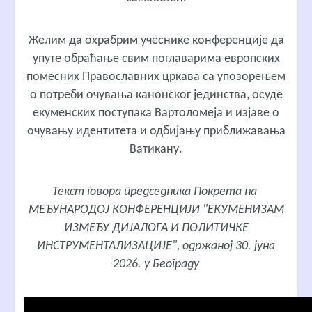
Желим да охрабрим учеснике конференције да
упуте обраћање свим поглаварима европских
помесних Православних цркава са упозорењем
о потреби очувања канонског јединства, осуде
екуменских поступака Вартоломеја и изјаве о
очувању идентитета и одбијању приближавања
Ватикану.
Текст говора председника Покрета на
МЕЂУНАРОДОЈ КОНФЕРЕНЦИЈИ "ЕКУМЕНИЗАМ
ИЗМЕЂУ ДИЈАЛОГА И ПОЛИТИЧКЕ
ИНСТРУМЕНТАЛИЗАЦИЈЕ", одржаној 30. јуна
2026. у Београду