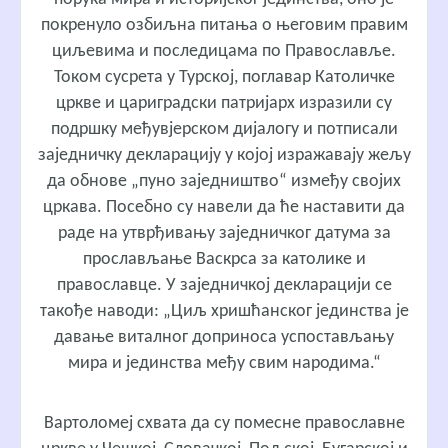
покренуло озбиљна питања о његовим правим
циљевима и последицама по Православље.
Током сусрета у Турској, поглавар Католичке
цркве и цариградски патријарх изразили су
подршку међувјерском дијалогу и потписали
заједничку декларацију у којој изражавају жељу
да обнове „пуно заједништво“ између својих
цркава. Посебно су навели да ће наставити да
раде на утврђивању заједничког датума за
прослављање Васкрса за католике и
православце. У заједничкој декларацији се
такође наводи: „Циљ хришћанског јединства је
давање виталног доприноса успостављању
мира и јединства међу свим народима.“
Вартоломеј схвата да су помесне православне