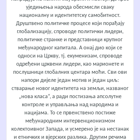
уједињења народа обесмисли сваку
националну и идентитетску самобитност.
Друштвено политичке процесе који порађају
глобализацију, спроводе политички лидери,
политичке странке и представници крупног
међународног капитала. А онај дио који се
односи на Цркву, тј. екуменизам, спроводе
одређени црквени лидери, као марионете и
послушници глобалних центара моћи. Сви ови
напори дијеле један мотив и један циљ:
стварање новог идентитета на земљи, названог
„нова класа“, а ради постизања апсолутне
контроле и управљања над народима и
нацијама. То се првенствено постиже
међународним интервенционизмом
колектоивног Запада, и усмерено је на нестанак
и етничких и вјерских разлика. Другим речима