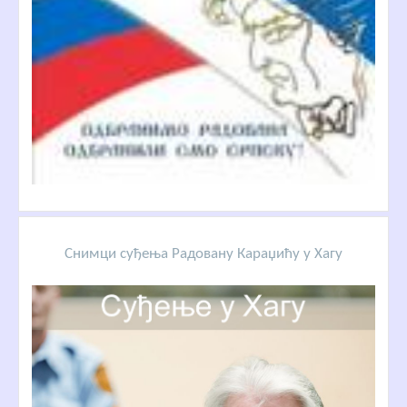
Снимци суђења Радовану Караџићу у Хагу