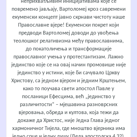
неприхватљивим иницијативама које се
повремено јављају, Вартоломеј кроз савремени
екуменски концепт јавно скрнави чистоту наше
Православне вјере! Екуменски покрет који
предводи Вартоломеј доводи до увођења
теолошког релативизма међу православнима,
до покатоличења и трансформације
православног учења у протестантизам. Лажно
јединство које се на овај начин промовише није
јединство у истини, које би сачувало Цркву
Христову, са једном вјером и једним Крштењем,
како то поучава свети апостол Павле у
посланици Ефесцима, већ „јединство у
различитости“ – мјешавина разноврсних
вјеровања, обреда и култова, која тежи да
докаже да Христос, није Једна Глава једног
хармоничног Тијела, где мноштво вјерника има
једно срце и једну душу (Дела апостолска 4,32),