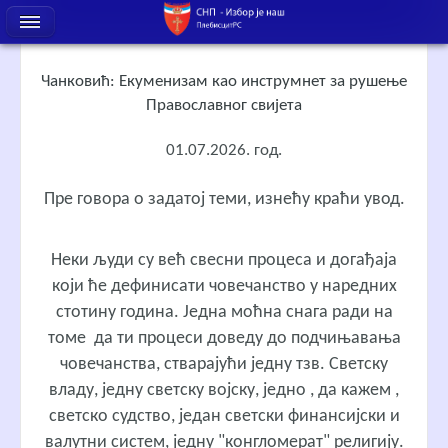
Чанковић: Екуменизам као инструмнет за рушење
Православног свијета
01.07.2026. год.
Пре говора о задатој теми, изнећу краћи увод.
Неки људи су већ свесни процеса и догађаја
који ће дефинисати човечанство у наредних
стотину година. Једна моћна снага ради на
томе да ти процеси доведу до подчињавања
човечанства, стварајући једну тзв. Светску
владу, једну светску војску, једно , да кажем ,
светско судство, један светски финансијски и
валутни систем, једну "конгломерат" религију.