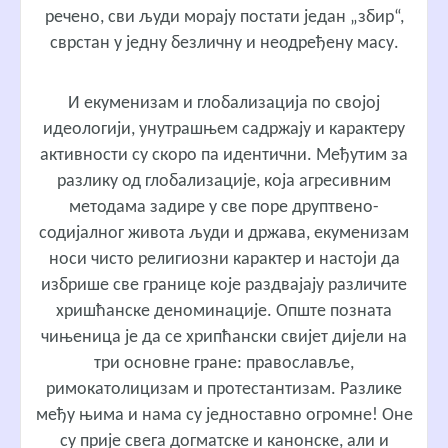
речено, сви људи морају постати један „збир“,
сврстан у једну безличну и неодређену масу.
И екуменизам и глобализација по својој
идеологији, унутрашњем садржају и карактеру
активности су скоро па идентични. Међутим за
разлику од глобализације, која агресивним
методама задире у све поре друптвено-
содијалног живота људи и држава, екуменизам
носи чисто религиозни карактер и настоји да
избрише све границе које раздвајају различите
хришћанске деноминације. Опште позната
чињеница је да се хрипћански свијет дијели на
три основне гране: православље,
римокатолицизам и протестантизам. Разлике
међу њима и нама су једноставно огромне! Оне
су прије свега догматске и канонске, али и