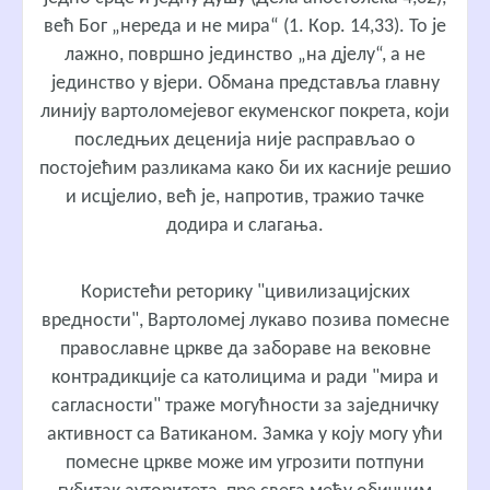
већ Бог „нереда и не мира“ (1. Кор. 14,33). То је
лажно, површно јединство „на дјелу“, а не
јединство у вјери. Обмана представља главну
линију вартоломејевог екуменског покрета, који
последњих деценија није расправљао о
постојећим разликама како би их касније решио
и исцјелио, већ је, напротив, тражио тачке
додира и слагања.
Користећи реторику "цивилизацијских
вредности", Вартоломеј лукаво позива помесне
православне цркве да забораве на вековне
контрадикције са католицима и ради "мира и
сагласности" траже могућности за заједничку
активност са Ватиканом. Замка у коју могу ући
помесне цркве може им угрозити потпуни