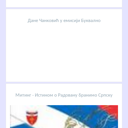
Дане Чанковић у емисији Буквално
Митинг - Истином о Радовану бранимо Српску