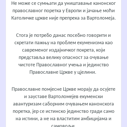
Не може се сумњати да уништавање канонског
православног поретка у Европи и јачање моћи
Католичке цркве није препрека за Вартоломеја.
Стога је потребо данас посебно говорити и
скретати пажњу на проблем екуменизма као
савременог издајничког покрета, који
представља велику опасност за очување
чистоте Православног учења и јединство
Православне Цркве у цјелини.
Православне помјесне Цркве морају да осујете
и зауставе Вартоломејев екуменски
авантуризам саборним очувањем канонскога
поретка, јер се истинско јединство гради само
на истини, а не на властитим амбицијама и
самовољи.