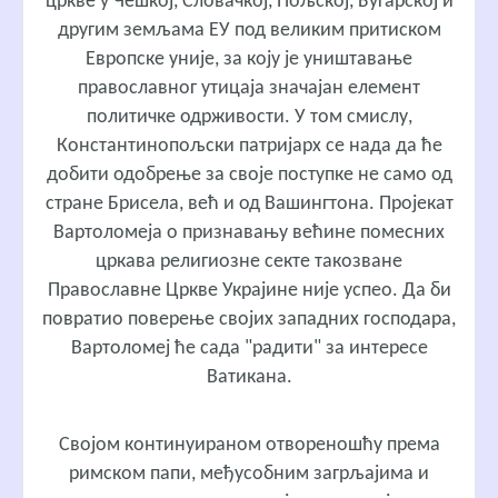
цркве у Чешкој, Словачкој, Пољској, Бугарској и
другим земљама ЕУ под великим притиском
Европске уније, за коју је уништавање
православног утицаја значајан елемент
политичке одрживости. У том смислу,
Константинопољски патријарх се нада да ће
добити одобрење за своје поступке не само од
стране Брисела, већ и од Вашингтона. Пројекат
Вартоломеја о признавању већине помесних
цркава религиозне секте такозване
Православне Цркве Украјине није успео. Да би
повратио поверење својих западних господара,
Вартоломеј ће сада "радити" за интересе
Ватикана.
Својом континуираном отвореношћу према
римском папи, међусобним загрљајима и