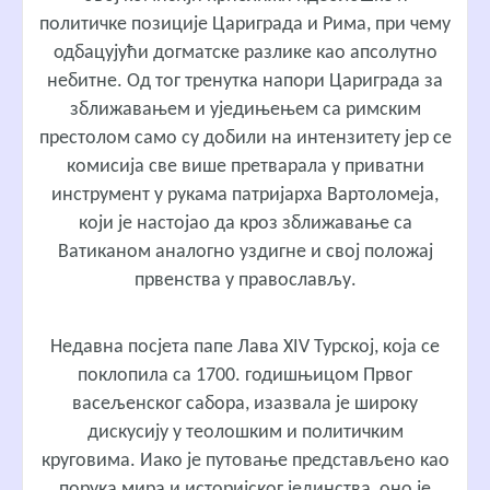
политичке позиције Цариграда и Рима, при чему
одбацујући догматске разлике као апсолутно
небитне. Од тог тренутка напори Цариграда за
зближавањем и уједињењем са римским
престолом само су добили на интензитету јер се
комисија све више претварала у приватни
инструмент у рукама патријарха Вартоломеја,
који је настојао да кроз зближавање са
Ватиканом аналогно уздигне и свој положај
првенства у православљу.
Недавна посјета папе Лава XIV Турској, која се
поклопила са 1700. годишњицом Првог
васељенског сабора, изазвала је широку
дискусију у теолошким и политичким
круговима. Иако је путовање представљено као
порука мира и историјског јединства, оно је