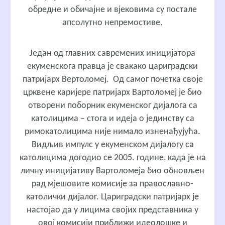
обредне и обичајне и вјековима су постале
апсолутно непремостиве.
Један од главних савремених иницијатора
екуменскога правца је свакако цариградски
патријарх Вертоломеј. Од самог почетка своје
црквене каријере патријарх Вартоломеј је био
отворени поборник екуменског дијалога са
католицима – стога и идеја о јединству са
римокатолицима није нимало изненађујућа.
Видљив импулс у екуменском дијалогу са
католицима догодио се 2005. године, када је на
личну иницијативу Вартоломеја био обновљен
рад мјешовите комисије за православно-
католички дијалог. Цариградски патријарх је
настојао да у лицима својих представника у
овој комисији приближи идеолошке и