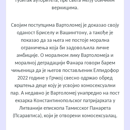
губитак ауторитета, пре свега међу обичним
верницима.
Својим поступцима Вартоломеј је доказао своју
оданост Бриселу и Вашингтону, а такође је
показао да за њега не постоје морална
ограничења која би задовољила личне
амбиције. О моралном лику Вартоломеја и
моралној деградацији Фанара говори барем
чињеница да је његов постављеник Елпидофор
2022 године у Грчкој свесно одржао обред
крштења деце коју је усвојио хомосексуални
пар. А недавно је Вартоломеј унапредио на пост
екзарха Константинопољског патријархата у
Литванији епископа Тамисског Панарета
(Псаравтиса), који је отворени хомосексуалац.