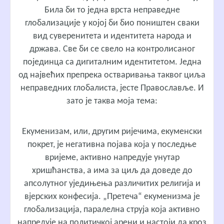
Била би то једна врста неправедне
глобализације у којој би био поништен сваки
вид суверенитета и идентитета народа и
држава. Све би се свело на контролисаног
појединца са дигиталним идентитетом. Једна
од највећих препрека остваривања таквог циља
неправедних глобалиста, јесте Православље. И
зато је таква моја тема:
Екуменизам, или, другим ријечима, екуменски
покрет, је негативна појава која у последње
вријеме, активно напредује унутар
хришћанства, а има за циљ да доведе до
апсолутног уједињења различитих религија и
вјерских конфесија. „Претеча“ екуменизма је
глобализација, паралелна струја која активно
напредује на политичкој арени и настоји да кроз