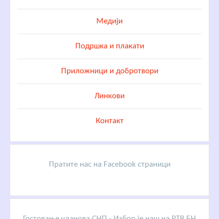
Медији
Подршка и плакати
Приложници и добротвори
Линкови
Контакт
Пратите нас на Facebook страници
Гостовање чланова СНП - Избор је наш на РТВ БН