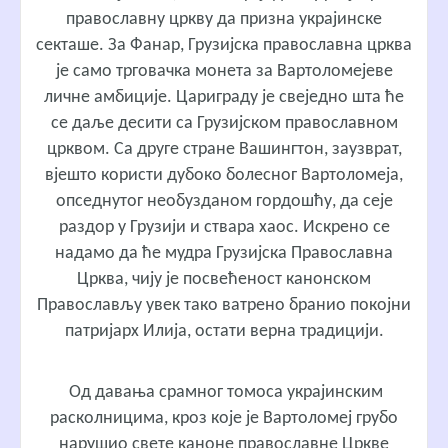
православну цркву да призна украјинске
секташе. За Фанар, Грузијска православна црква
је само трговачка монета за Вартоломејеве
личне амбиције. Цариграду је свеједно шта ће
се даље десити са Грузијском православном
црквом. Са друге стране Вашингтон, заузврат,
вјешто користи дубоко болесног Вартоломеја,
опседнутог необузданом гордошћу, да сеје
раздор у Грузији и ствара хаос. Искрено се
надамо да ће мудра Грузијска Православна
Црква, чију је посвећеност канонском
Православљу увек тако ватрено бранио покојни
патријарх Илија, остати верна традицији.
Од давања срамног томоса украјинским
расколницима, кроз које је Вартоломеј грубо
нарушио свете каноне православне Цркве