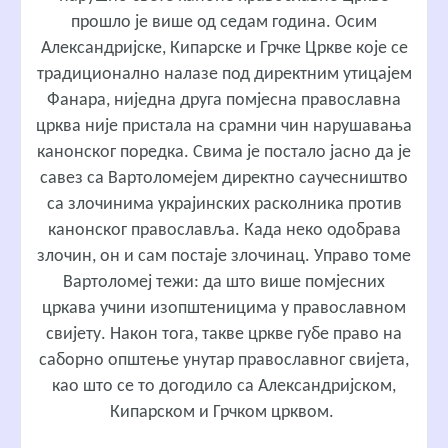
прошло је више од седам година. Осим
Александријске, Кипарске и Грчке Цркве које се
традиционално налазе под директним утицајем
Фанара, ниједна друга помјесна православна
црква није пристала на срамни чин нарушавања
канонског поредка. Свима је постало јасно да је
савез са Вартоломејем директно саучесништво
са злочинима украјинских расколника против
канонског православља. Када неко одобрава
злочин, он и сам постаје злочинац. Управо томе
Вартоломеј тежи: да што више помјесних
цркава учини изопштеницима у православном
свијету. Након тога, такве цркве губе право на
саборно општење унутар православног свијета,
као што се то догодило са Александријском,
Кипарском и Грчком црквом.