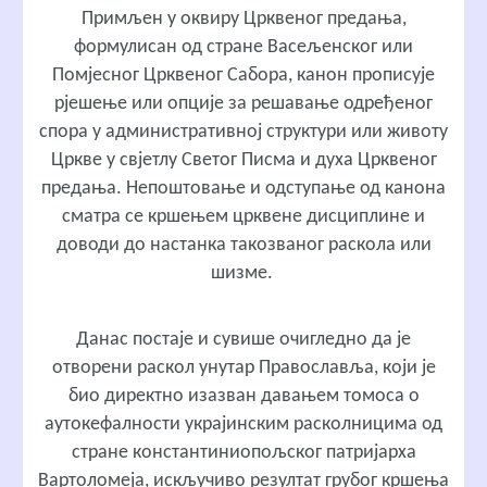
Примљен у оквиру Црквеног предања,
формулисан од стране Васељенског или
Помјесног Црквеног Сабора, канон прописује
рјешење или опције за решавање одређеног
спора у административној структури или животу
Цркве у свјетлу Светог Писма и духа Црквеног
предања. Непоштовање и одступање од канона
сматра се кршењем црквене дисциплине и
доводи до настанка такозваног раскола или
шизме.
Данас постаје и сувише очигледно да је
отворени раскол унутар Православља, који је
био директно изазван давањем томоса о
аутокефалности украјинским расколницима од
стране константиниопољског патријарха
Вартоломеја, искључиво резултат грубог кршења