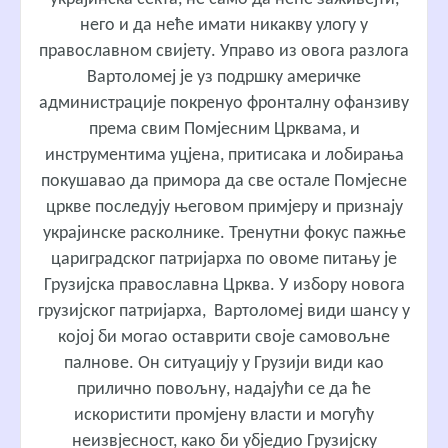
него и да неће имати никакву улогу у
православном свијету. Управо из овога разлога
Вартоломеј је уз подршку америчке
администрације покренуо фронталну офанзиву
према свим Помјесним Црквама, и
инструментима уцјена, притисака и лобирања
покушавао да примора да све остале Помјесне
цркве последују његовом примјеру и признају
украјинске расколнике. Тренутни фокус пажње
цариградског патријарха по овоме питању је
Грузијска православна Црква. У избору новога
грузијског патријарха, Вартоломеј види шансу у
којој би могао оставрити своје самовољне
палнове. Он ситуацију у Грузији види као
прилично повољну, надајући се да ће
искористити промјену власти и могућу
неизвјесност, како би убједио Грузијску