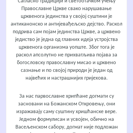
Сагласно традицији и светоотачком учењу
Православне Цркве свако нарушавање
црквенога јединства у својој суштини је
антиканонско и антијевађељско дејство. Раскол
подрива сам појам јединства Цркве, а црквено
једиство је једна од главних идеја устројства
црквенога организма уопште. Због тога је
раскол апсолутно не прихватљива појава за
богословску православну мисао и црквено
сазнање и по својој природи је један од
највећих и настрашнијих гријехова.
За нас парвославне хрипћане догмати су
засновани на Божанском Откровењу, они
изражавају саму суштину хришћанске вере.
Једном формулисан и усвојен, обично на
Васељенском сабору, догмат није подложан