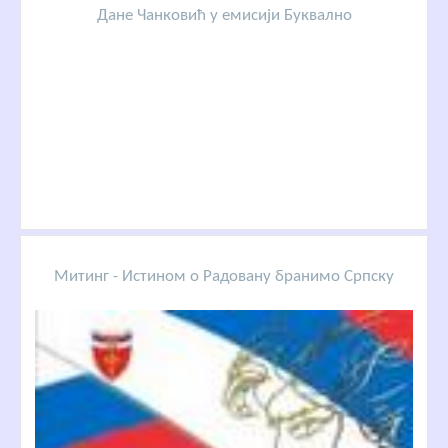
Дане Чанковић у емисији Буквално
Митинг - Истином о Радовану бранимо Српску