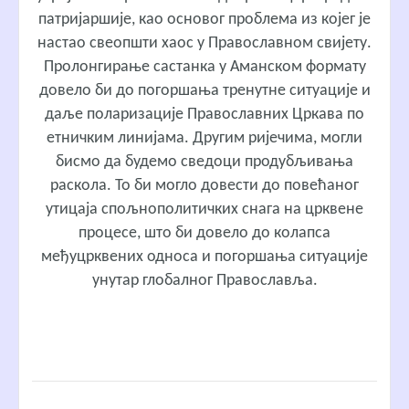
патријаршије, као основог проблема из којег је
настао свеопшти хаос у Православном свијету.
Пролонгирање састанка у Аманском формату
довело би до погоршања тренутне ситуације и
даље поларизације Православних Цркава по
етничким линијама. Другим ријечима, могли
бисмо да будемо сведоци продубљивања
раскола. То би могло довести до повећаног
утицаја спољнополитичких снага на црквене
процесе, што би довело до колапса
међуцрквених односа и погоршања ситуације
унутар глобалног Православља.