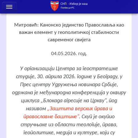
Митровић: Канонско јединство Православља као
важан елемент у геополитичкој стабилности
савременог свијета
04.05.2026. год.
У организацији Центра за геостратешке
студије, 30. априла 2026. године у Београду, у
Прес центру Удружења новинара Србије,
одржана је међународна конференција у оквиру
циклуса „Блокада агресије на Цркву“, под
називом
„Заштита верских права и
православне баштине“
. Скуп је окупио
стручњаке из области теологије, права,
геополитике, медија и културе, који су