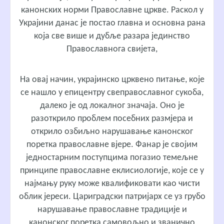
канонских норми Православне цркве. Раскол у
Украјини данас је постао главна и основна рана
која све више и дубље разара јединство
Православнога свијета,
На овај начин, украјинско црквено питање, које
се нашло у епицентру свеправославног сукоба,
далеко је од локалног значаја. Оно је
разоткрило проблем посебних размјера и
открило озбиљно нарушавање канонског
поретка православне вјере. Фанар је својим
једностарним поступцима погазио темељне
принципе православне еклисиологије, које се у
најмању руку може квалификовати као чисти
облик јереси. Цариградски патријарх се уз грубо
нарушавање православне традиције и
канонског поретка самовољно и званично