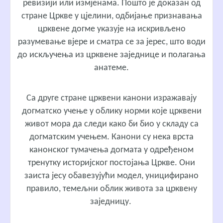
ревизији или измјенама. Пошто је доказан од
стране Цркве у цјелини, одбијање признавања
црквене догме указује на искривљено
разумевање вјере и сматра се за јерес, што води
до искључења из црквене заједнице и полагања
анатеме.
Са друге стране црквени канони изражавају
догматско учење у облику норми које црквени
живот мора да следи како би био у складу са
догматским учењем. Канони су нека врста
канонског тумачења догмата у одређеном
тренутку историјског постојања Цркве. Они
заиста јесу обавезујући модел, уницифирано
правило, темељни облик живота за црквену
заједницу.