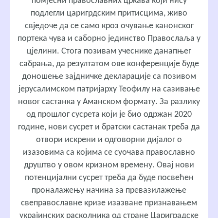
помјесни православних цркава који нису
подлегли царигрдским притисцима, живо
свједоче да се само кроз очување канонског
портека чува и саборно јединство Правослаља у
цјелини. Стога позивам учеснике данапњег
сабрања, да резултатом ове конференције буде
доношење зајдничке декларације са позивом
јерусалимском патријарху Теофилу на сазивање
новог састанка у Аманском формату. За разлику
од прошлог сусрета који је био одржан 2020
године, нови сусрет и братски састанак треба да
отвори искрени и одговорни дијалог о
изазовима са којима се суочава православно
друштво у овом кризном времену. Овај нови
потенцијални сусрет треба да буде посвећен
проналажењу начина за превазилажење
свеправославне кризе изазване признавањем
украјинских расколника од стране Цариградске