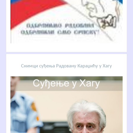
Снимци суђења Радовану Караџићу у Хагу