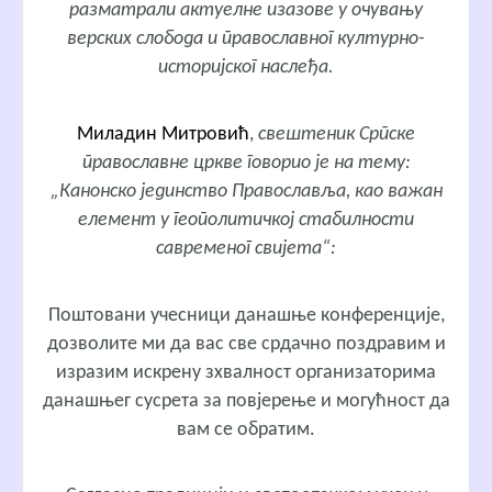
разматрали актуелне изазове у очувању
верских слобода и православног културно-
историјског наслеђа.
Миладин Митровић
,
свештеник Српске
православне цркве говорио је на тему:
„Канонско јединство Православља, као важан
елемент у геополитичкој стабилности
савременог свијета“:
Поштовани учесници данашње конференције,
дозволите ми да вас све срдачно поздравим и
изразим искрену зхвалност организаторима
данашњег сусрета за повјерење и могућност да
вам се обратим.