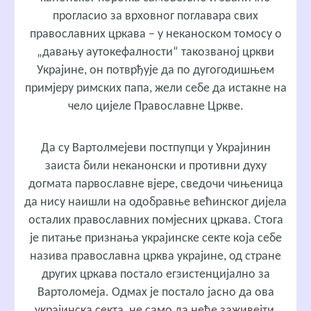
прогласио за врховног поглавара свих
православних цркава – у неканоском томосу о
„давању аутокефалности“ такозваној цркви
Украјине, он потврђује да по дугогодишњем
примјеру римских папа, жели себе да истакне на
чело цијеле Православне Цркве.
Да су Вартолмејеви постпупци у Украјинин
заиста били неканонски и противни духу
догмата парвославне вјере, сведочи чињеница
да нису наишли на одобравње већинског дијела
осталих православних помјесних цркава. Стога
је питање признања украјинске секте која себе
назива православна црква украјине, од стране
других цркава постало егзистенцијално за
Вартоломеја. Одмах је постало јасно да ова
украјинска секта, не само да неће заживејти,