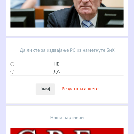
Да ли сте за издвајање РС из наметнуте БиХ
НЕ
ДА
Резултати анкете
Наши партнери