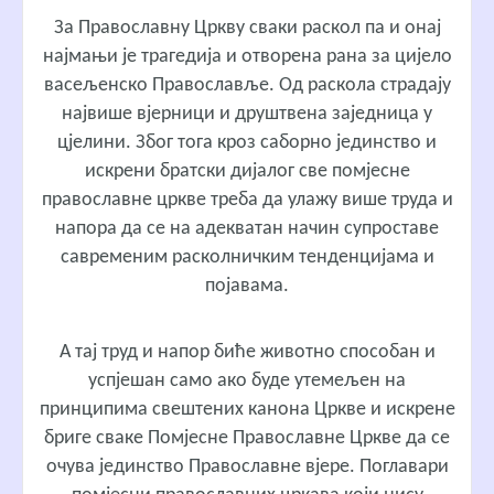
За Православну Цркву сваки раскол па и онај
најмањи је трагедија и отворена рана за цијело
васељенско Православље. Од раскола страдају
највише вјерници и друштвена заједница у
цјелини. Због тога кроз саборно јединство и
искрени братски дијалог све помјесне
православне цркве треба да улажу више труда и
напора да се на адекватан начин супроставе
савременим расколничким тенденцијама и
појавама.
А тај труд и напор биће животно способан и
успјешан само ако буде утемељен на
принципима свештених канона Цркве и искрене
бриге сваке Помјесне Православне Цркве да се
очува јединство Православне вјере. Поглавари