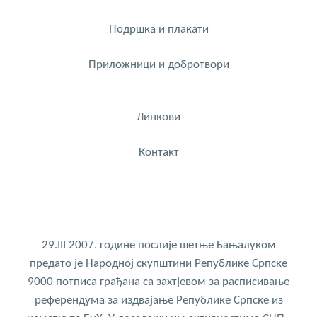
Подршка и плакати
Приложници и добротвори
Линкови
Контакт
29.III 2007. године послије шетње Бањалуком
предато је Народној скупштини Републике Српске
9000 потписа грађана са захтјевом за расписивање
референдума за издвајање Републике Српске из