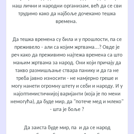
наш лични и народни организам, већ да се сви
трудимо како да најбоље дочекамо тешка
времена.
Да тешка времена су била и у прошлости, па се
преживело - али са којим жртвама...? Овде је
реч како да преживимо најтежа времена са што
мањим жртвама за народ. Они који причају да
такво размишљање ствара панику и да га не
треба јавно износити - не намјерно греше и
могу нанети огромну штету и себи и народу. И у
најоптимистичнијој варијанти (која је по мени
немогућа), да буде мир, да "потече мед и млеко"
- шта је боље ?
Да заиста буде мир, па и да се народ