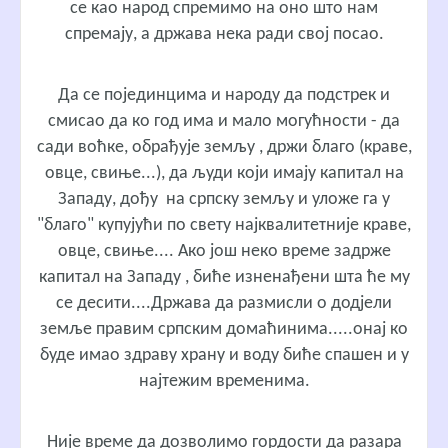
се као народ спремимо на оно што нам
спремају, а држава нека ради свој посао.
Да се појединцима и народу да подстрек и
смисао да ко год има и мало могућности - да
сади воћке, обрађује земљу , држи благо (краве,
овце, свиње...), да људи који имају капитал на
Западу, дођу на српску земљу и уложе га у
"благо" купујући по свету најквалитетније краве,
овце, свиње.... Ако још неко време задрже
капитал на Западу , биће изненађени шта ће му
се десити....Држава да размисли о додјели
земље правим српским домаћинима.....онај ко
буде имао здраву храну и воду биће спашен и у
најтежим временима.
Није време да дозволимо гордости да разара