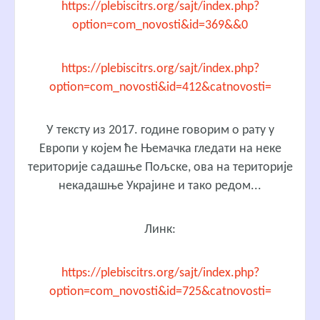
https://plebiscitrs.org/sajt/index.php?
option=com_novosti&id=369&&0
https://plebiscitrs.org/sajt/index.php?
option=com_novosti&id=412&catnovosti=
У тексту из 2017. године говорим о рату у
Европи у којем ће Њемачка гледати на неке
територије садашње Пољске, ова на територије
некадашње Украјине и тако редом...
Линк:
https://plebiscitrs.org/sajt/index.php?
option=com_novosti&id=725&catnovosti=