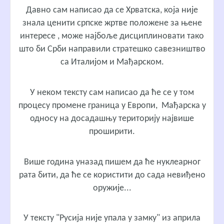
Давно сам написао да се Хрватска, која није
знала ценити српске жртве положене за њене
интересе , може најбоље дисциплиновати тако
што би Срби направили стратешко савезништво
са Италијом и Мађарском.
У неком тексту сам написао да ће се у том
процесу промене граница у Европи, Мађарска у
односу на досадашњу територију највише
проширити.
Више година уназад пишем да ће нуклеарног
рата бити, да ће се користити до сада невиђено
оружије...
У тексту "Русија није упала у замку" из априла