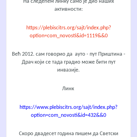
На следећем линку само је дио наших
активности:
https://plebiscitrs.org/sajt/index.php?
option=com_novosti&id=1119&&0
Већ 2012. сам говорио да ауто - пут Приштина -
Драч који се тада градио може бити пут
инвазије.
Линк
https://www.plebiscitrs.org/sajt/index.php?
option=com_novosti&id=432&&0
Скоро двадесет година пишем да Светски