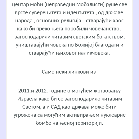
центар моћи (неправедни глобалисти) руше све
врсте суверенитета и идентитета , од државе,
народа , основних религија...стварајући хаос
како би преко њега поробили човечанство,
загосподарили читавим светским богатством,
уништавајући човека по Божијој благодати и
стварајући њиховог наликчовека.
Само неки линкови из
2011.и 2012. године о могућем жртвовању
Израела како би се загосподарило читавим
Светом, а и САД као држава може бити
угрожена са могућим активирањем нуклеарне
бомбе на њеној територији.