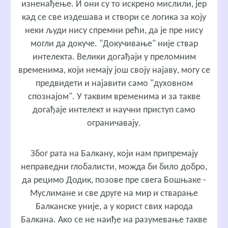
изненађење. И они су то искрено мислили, јер
кад се све издешава и створи се логика за коју
неки људи нису спремни рећи, да је пре нису
могли да докуче. "Докучивање" није ствар
интелекта. Велики догађаји у преломним
временима, који немају још своју најаву, могу се
предвидети и најавити само "духовном
спознајом". У таквим временима и за такве
догађаје интелект и научни приступ само
ограничавају.
Због рата на Балкану, који нам припремају
неправедни глобалисти, можда би било добро,
да рецимо Додик, позове пре свега Бошњаке -
Муслимане и све друге на мир и стварање
Балканске уније, а у корист свих народа
Балкана. Ако се не наиђе на разумевање такве