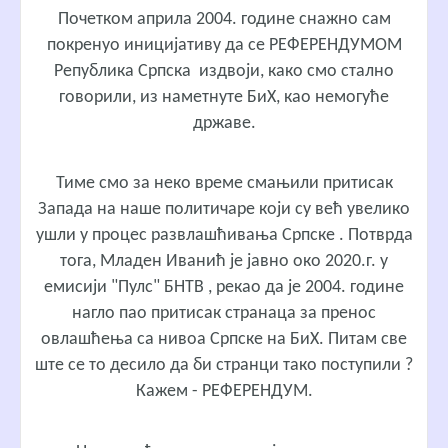
Почетком априла 2004. године снажно сам
покренуо иницијативу да се РЕФЕРЕНДУМОМ
Република Српска издвоји, како смо стално
говорили, из наметнуте БиХ, као немогуће
државе.
Тиме смо за неко време смањили притисак
Запада на наше политичаре који су већ увелико
ушли у процес развлашћивања Српске . Потврда
тога, Младен Иванић је јавно око 2020.г. у
емисији "Пулс" БНТВ , рекао да је 2004. године
нагло пао притисак странаца за пренос
овлашћења са нивоа Српске на БиХ. Питам све
ште се то десило да би странци тако поступили ?
Кажем - РЕФЕРЕНДУМ.