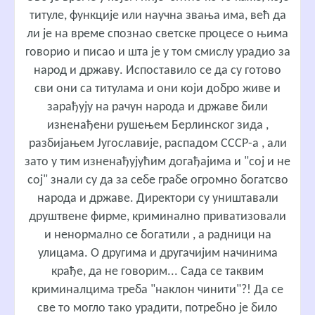
титуле, функције или научна звања има, већ да
ли је на време спознао светске процесе о њима
говорио и писао и шта је у том смислу урадио за
народ и државу. Испоставило се да су готово
сви они са титулама и они који добро живе и
зарађују на рачун народа и државе били
изненађени рушењем Берлинског зида ,
разбијањем Југославије, распадом СССР-а , али
зато у тим изненађујућим догађајима и "сој и не
сој" знали су да за себе грабе огромно богатсво
народа и државе. Директори су уништавали
друштвене фирме, криминално приватизовали
и ненормално се богатили , а радници на
улицама. О другима и другачијим начинима
крађе, да не говорим... Сада се таквим
криминалцима треба "наклон чинити"?! Да се
све то могло тако урадити, потребно је било