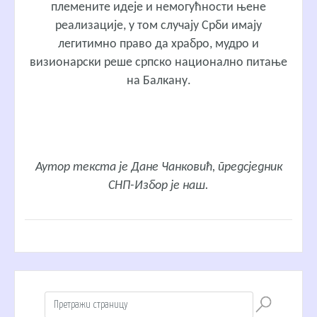
племените идеје и немогућности њене
реализације, у том случају Срби имају
легитимно право да храбро, мудро и
визионарски реше српско национално питање
на Балкану.
Аутор текста је Дане Чанковић, предсједник
СНП-Избор је наш.