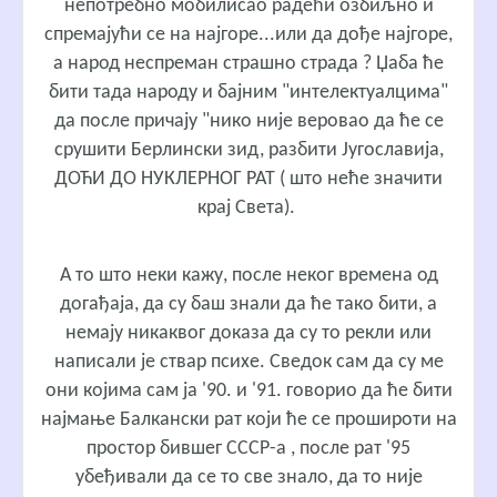
непотребно мобилисао радећи озбиљно и
спремајући се на најгоре...или да дође најгоре,
а народ неспреман страшно страда ? Џаба ће
бити тада народу и бајним "интелектуалцима"
да после причају "нико није веровао да ће се
срушити Берлински зид, разбити Југославија,
ДОЋИ ДО НУКЛЕРНОГ РАТ ( што неће значити
крај Света).
А то што неки кажу, после неког времена од
догађаја, да су баш знали да ће тако бити, а
немају никаквог доказа да су то рекли или
написали је ствар психе. Сведок сам да су ме
они којима сам ја '90. и '91. говорио да ће бити
најмање Балкански рат који ће се прошироти на
простор бившег СССР-а , после рат '95
убеђивали да се то све знало, да то није