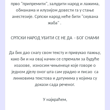
прво "припремити", залудити народ и лажима,
обманама и илузијом довести га у стање
анестезије. Српски народ неће бити "скувана
жаба" .
СРПСКИ НАРОД УБИТИ СЕ НЕ ДА - БОГ СНАМИ
Да бих дао снагу свом тексту и привукао пажњу,
како би и на овај начин се спремали за будуће
изазове, износим чињенеце које говоре о
једном дјелу оног шта сам урадио и писао са
линковима текстова и датумима у којима су
докази сада реченог.
У најкраћем,