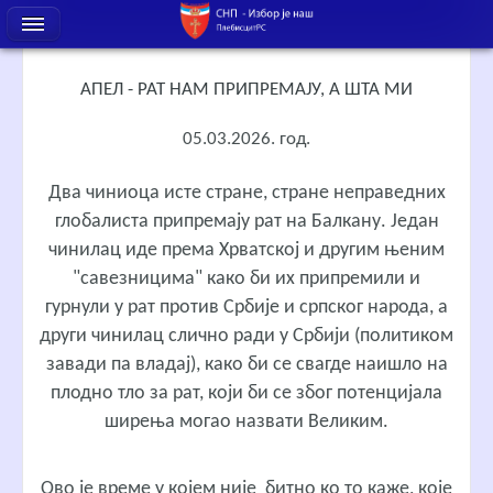
АПЕЛ - РАТ НАМ ПРИПРЕМАЈУ, А ШТА МИ
05.03.2026. год.
Два чиниоца исте стране, стране неправедних
глобалиста припремају рат на Балкану. Један
чинилац иде према Хрватској и другим њеним
"савезницима" како би их припремили и
гурнули у рат против Србије и српског народа, а
други чинилац слично ради у Србији (политиком
завади па владај), како би се свагде наишло на
плодно тло за рат, који би се због потенцијала
ширења могао назвати Великим.
Ово је време у којем није битно ко то каже, које