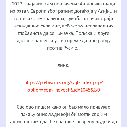
2023.г.најавио сам повлачење Англосаксонаца
из рата у Европи због ратних догађаја у Азији...и
то никако не значи крај сукоба на територији
некадашње Украјине, већ жељу неправедних
глобалиста да се Њмачка, Пољска и друге
државе наоружају...и спреме да оне ратују
против Русије..
линк:
https://plebiscitrs.org/sajt/index.php?
option=com_novosti&id=1045&&0
Све ово пишем како би бар мало привукао
пажњу оних људи који би могли својим
активностима да, без панике, покрену људе и да