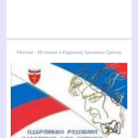
Митинг - Истином о Радовану бранимо Српску