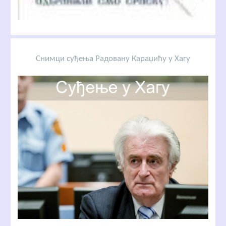
Снимци суђења Радовану Караџићу у Хагу