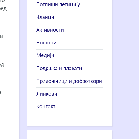
то
Потпиши петицију
ред
Чланци
Активности
ки
Новости
Медији
уд
Подршка и плакати
Приложници и добротвори
а
Линкови
Контакт