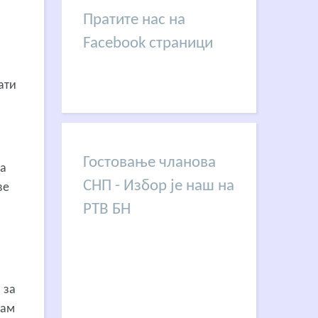
Пратите нас на
Facebook страници
ати
Гостовање чланова
на
СНП - Избор је наш на
ве
РТВ БН
 за
нам