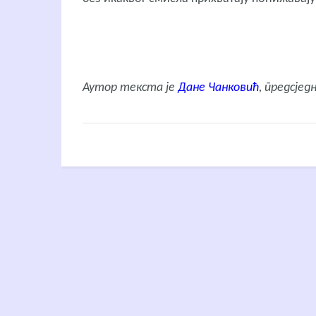
Аутор текста је
Дане Чанковић
, предсјед