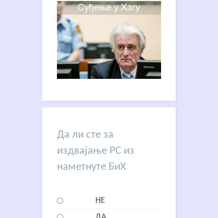
Да ли сте за
издвајање РС из
наметнуте БиХ
НЕ
ДА