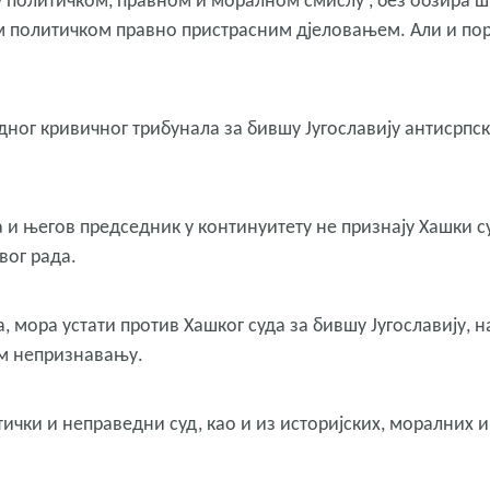
 политичком, правном и моралном смислу , без обзира ш
им политичком правно пристрасним дјеловањем. Али и по
ног кривичног трибунала за бившу Југославију антисрпс
 и његов председник у континуитету не признају Хашки с
вог рада.
мора устати против Хашког суда за бившу Југославију, н
ом непризнавању.
тички и неправедни суд, као и из историјских, моралних и