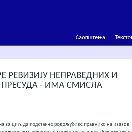
Саопштења
Тексто
Е РЕВИЗИЈУ НЕПРАВЕДНИХ И
ПРЕСУДА - ИМА СМИСЛА
има за циљ да подстакне родољубиве правнике на изазов