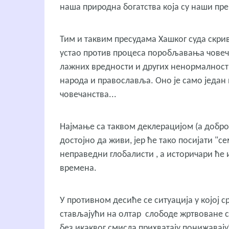
наша природна богатства која су наши пр
Тим и таквим пресудама Хашког суда скрив
устао против процеса поробљавања човеч
лажних вредности и других ненормалности
народа и православља. Оно је само један
човечанства...
Најмање са таквом деклерацијом (а добро
достојно да живи, јер ће тако посијати "с
неправедни глобалисти , а историчари ће 
времена.
У противном десиће се ситуација у којој с
стављајући на олтар слободе жртвоване ср
без икаквог смисла прихватају понижавају