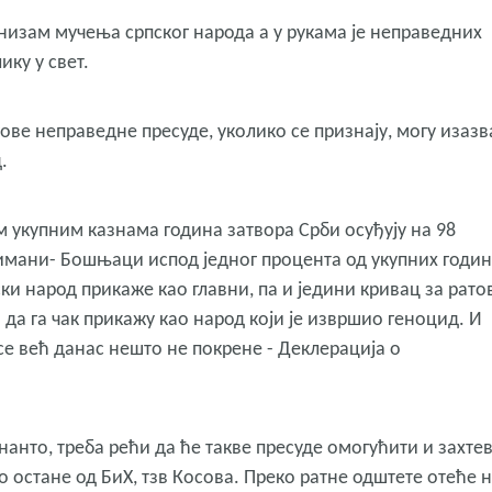
изам мучења српског народа а у рукама је неправедних
ику у свет.
гове неправедне пресуде, уколико се признају, могу изазв
д.
м укупним казнама година затвора Срби осуђују на 98
лимани- Бошњаци испод једног процента од укупних годи
пски народ прикаже као главни, па и једини кривац за рато
 да га чак прикажу као народ који је извршио геноцид. И
 се већ данас нешто не покрене - Деклерација о
нанто, треба рећи да ће такве пресуде омогућити и захтев
то остане од БиХ, тзв Косова. Преко ратне одштете отеће 