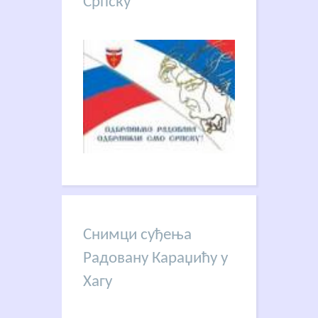
Српску
Снимци суђења
Радовану Караџићу у
Хагу