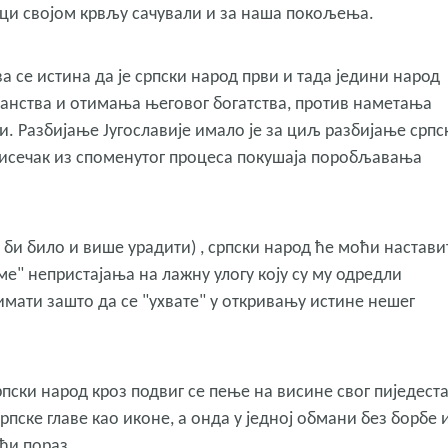
еци својом крвљу сачували и за наша покољења.
а се истина да је српски народ први и тада једини народ
анства и отимања његовог богатства, против наметања
. Разбијање Југославије имало је за циљ разбијање српс
 исечак из споменутог процеса покушаја поробљавања
 би било и више урадити) , српски народ ће моћи настав
еме" непристајања на лажну улогу коју су му одредли
имати зашто да се "ухвате" у откривању истине нешег
рпски народ кроз подвиг се пење на висине свог пиједест
пске главе као иконе, а онда у једној обмани без борбе 
ћи пораз.