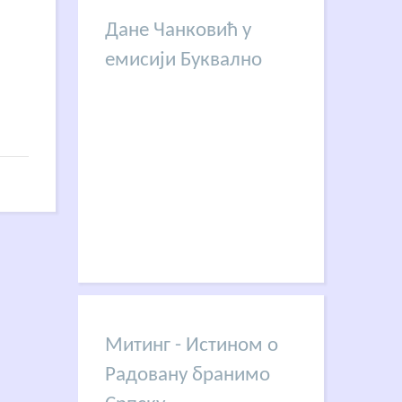
Дане Чанковић у
емисији Буквално
Митинг - Истином о
Радовану бранимо