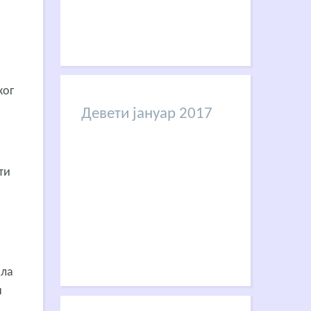
ког
Девети јануар 2017
ити
ала
и