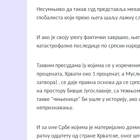
Несумњиво да такав суд представља механ
глобалиста који преко њега шаљу лажну сл
И ако је своју улогу фактички завршио, ње
катастрофалне последице по српски наро
Таквим пресудама (у којима се у изречени
процената, Хрвати око 1 проценат, а Мус
затвора) , се даје правна основа да се ср
на простору бивше Југославије, са тежњом
такве "чињенице" би ушле у историју, ако
непризнавању.
И за оне Србе којима је материјално доми
ратну одштету од стране Хрватске, оног ш