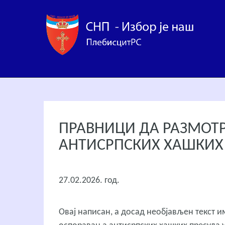
ПРАВНИЦИ ДА РАЗМОТР
АНТИСРПСКИХ ХАШКИХ 
27.02.2026. год.
Овај написан, а досад необјављен текст 