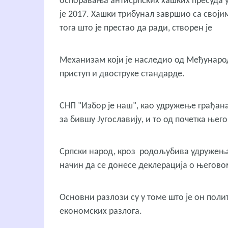
оспоравања антисрпских хашких пресуда у
је 2017. Хашки трибунал завршио са свој
тога што је престао да ради, створен је
Механизам који је наследио од Међународ
приступ и двоструке стандарде.
СНП "Избор је наш", као удружење грађана
за бившу Југославију, и то од почетка њего
Српски народ, кроз родољубива удружења, 
начин да се донесе деклерација о његов
Основни разлози су у томе што је он поли
економских разлога.