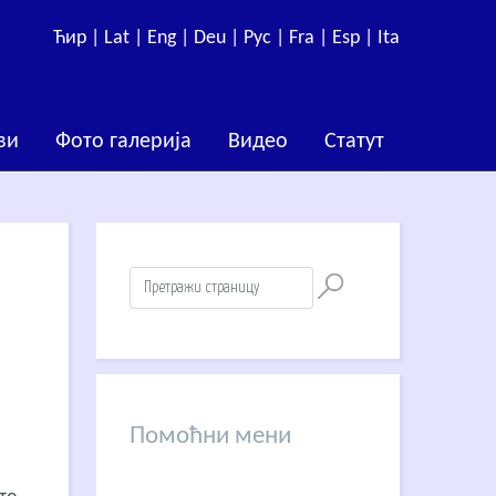
Ћир |
Lat |
Eng |
Deu |
Рус |
Fra |
Esp |
Ita
ви
Фото галерија
Видео
Статут
Помоћни мени