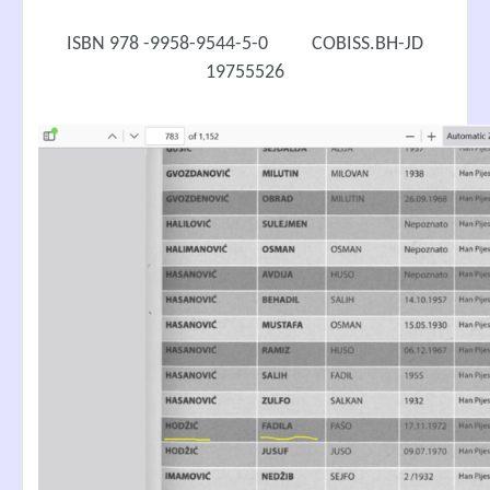
ISBN 978 -9958-9544-5-0 COBISS.BH-JD
19755526