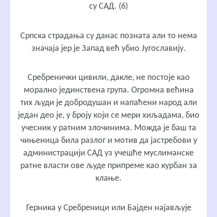
су САД. (6)
Српска страдања су данас позната али то нема
значаја јер је Запад већ убио Југославију.
Сребренички цивили, дакле, не постоје као
морално јединствена група. Огромна већина
тих људи је добродушан и напаћени народ али
један део је, у броју који се мери хиљадама, био
учесник у ратним злочинима. Можда је баш та
чињеница била разлог и мотив да јастребови у
администрацији САД уз учешће муслиманске
ратне власти ове људе припреме као курбан за
клање.
Герника у Сребреници или Бајден најављује