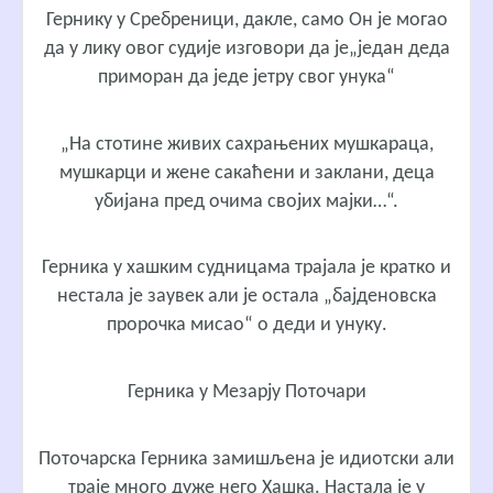
Гернику у Сребреници, дакле, само Он је могао
да у лику овог судије изговори да је„један деда
приморан да једе јетру свог унука“
„На стотине живих сахрањених мушкараца,
мушкарци и жене сакаћени и заклани, деца
убијана пред очима својих мајки…“.
Герника у хашким судницама трајала је кратко и
нестала је заувек али је остала „бајденовска
пророчка мисао“ о деди и унуку.
Герника у Мезарју Поточари
Поточарска Герника замишљена је идиотски али
траје много дуже него Хашка. Настала је у