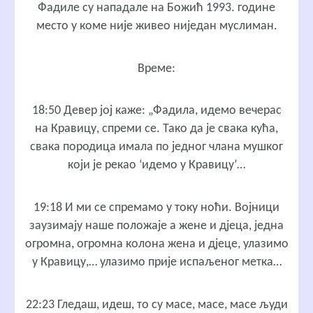
Фадиле су нападале на Божић 1993. године
место у коме није живео ниједан муслиман.
Време:
18:50 Девер јој каже: „Фадила, идемо вечерас
на Кравицу, спреми се. Тако да је свака кућа,
свака породица имала по једног члана мушког
који је рекао ‘идемо у Кравицу’…
19:18 И ми се спремамо у току ноћи. Војници
заузимају наше положаје а жене и дјеца, једна
огромна, огромна колона жена и дјеце, улазимо
у Кравицу,… улазимо прије испаљеног метка…
22:23 Гледаш, идеш, то су масе, масе, масе људи