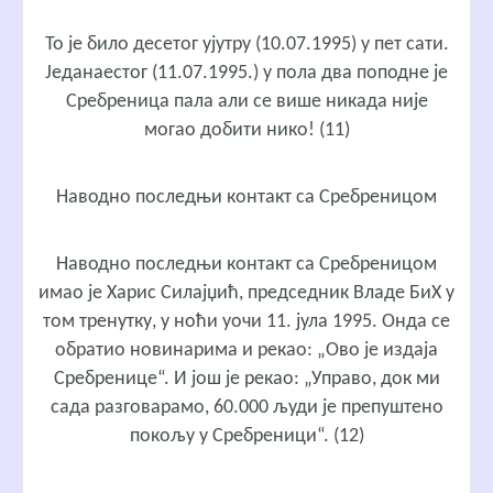
То је било десетог ујутру (10.07.1995) у пет сати.
Једанаестог (11.07.1995.) у пола два поподне је
Сребреница пала али се више никада није
могао добити нико! (11)
Наводно последњи контакт са Сребреницом
Наводно последњи контакт са Сребреницом
имао је Харис Силајџић, председник Владе БиХ у
том тренутку, у ноћи уочи 11. јула 1995. Онда се
обратио новинарима и рекао: „Ово је издаја
Сребренице“. И још је рекао: „Управо, док ми
сада разговарамо, 60.000 људи је препуштено
покољу у Сребреници“. (12)