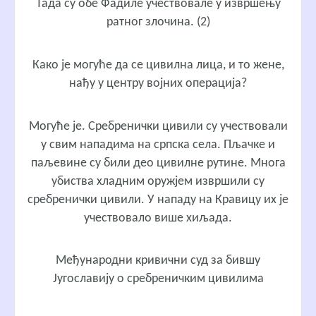
Тада су обе Фадиле учествовале у извршењу
ратног злочина. (2)
Како је могуће да се цивилна лица, и то жене,
нађу у центру војних операција?
Могуће је. Сребренички цивили су учествовали
у свим нападима на српска села. Пљачке и
паљевине су били део цивилне рутине. Многа
убиства хладним оружјем извршили су
сребренички цивили. У нападу на Кравицу их је
учествовало више хиљада.
Међународни кривични суд за бившу
Југославију о сребреничким цивилима