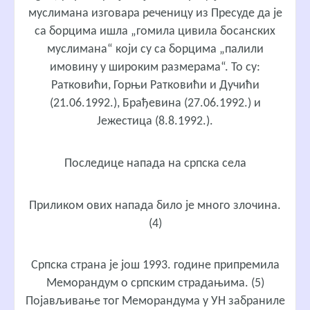
муслимана изговара реченицу из Пресуде да је
са борцима ишла „гомила цивила босанских
муслимана“ који су са борцима „палили
имовину у широким размерама“. То су:
Ратковићи, Горњи Ратковићи и Дучићи
(21.06.1992.), Брађевина (27.06.1992.) и
Јежестица (8.8.1992.).
Последице напада на српска села
Приликом ових напада било је много злочина.
(4)
Српска страна је још 1993. године припремила
Меморандум о српским страдањима. (5)
Појављивање тог Меморандума у УН забраниле