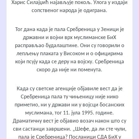
Харис Силајџић најављује покољ. Улога у издаји
сопственог народа је одиграна.
Тог дана када је пала Сребреница у Зеници је
државни и војни врх муслиманске БиХ
расправљао будалаштине. Они су говорили о
лепљењу плаката у Високом и о официрима
који псују када се деру на војску. Сребреница
скоро да није ни поменута.
Када су светске агенције објавиле вест да је
Сребреница пала ту чињеницу није нико
приметио, ни у држави ни у војсци босанских
муслимана, тог 11. јула 1995. године.
Драматичну вест је објавио возач након што су
сви састанци завршени. „Шефе, да ли сте чули,
пала је Сребреница? Посланици СДА БиХ у