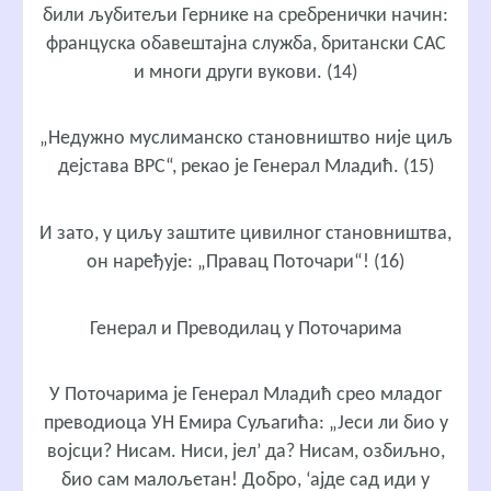
били љубитељи Гернике на сребренички начин:
француска обавештајна служба, британски САС
и многи други вукови. (14)
„Недужно муслиманско становништво није циљ
дејстава ВРС“, рекао је Генерал Младић. (15)
И зато, у циљу заштите цивилног становништва,
он наређује: „Правац Поточари“! (16)
Генерал и Преводилац у Поточарима
У Поточарима jе Генерал Младић срео младог
преводиоца УН Емира Суљагића: „Јеси ли био у
војсци? Нисам. Ниси, јел’ да? Нисам, озбиљно,
био сам малољетан! Добро, ‘ајде сад иди у