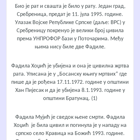
Био је рат и свашта је било у рату. Један град,
Сребреница, предат је 11. јула 1995. године.
Улазак Војске Републике Српске (даље: ВРС) у
Сребреницу покренуо је велики број цивила
према УНПРОФОР бази у Поточарима. Међу
њима нису биле две Фадиле.
Фадила Хоџић је убијена и она је цивилна жртва
рата. Уписана је у „Босанску књигу мртвих“ где
пише да је рођена 17.11.1972. године у општини
Хан Пијесак и да је убијена 8.1.1993. године у
општини Братунац. (1)
Фадила Мујић је сведок њене смрти. Фадила
Хоџић је била цивил и погинула је у нападу на
српско село Кравица на Божић 1993. године.