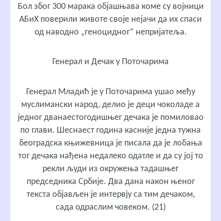
Бол због 300 марака објашњава коме су војници
АБиХ поверили животе своје нејачи да их спаси
од наводно „геноцидног“ непријатеља.
Генерал и Дечак у Поточарима
Генерал Младић је у Поточарима ушао међу
муслимански народ, делио је деци чоколаде а
једног дванаестогодишњег дечака је помиловао
по глави. Шеснаест година касније једна тужна
београдска књижевница је писала да је лобања
тог дечака нађена недалеко одатле и да су јој то
рекли људи из окружења тадашњег
председника Србије. Два дана након њеног
текста објављен је интервју са тим дечаком,
сада одраслим човеком. (21)