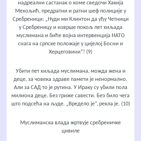
надреални састанак о коме сведочи Хакија
Мехољић, предратни и ратни шеф полиције у
Сребреници: „Нуди ми Клинтон да уђу Четници
у Сребреницу и изврше покољ пет хиљада
муслимана и биће војна интервенција НАТО
снага на српске положаје у цијелој Босни и
Херцеговини“! (9)
Убити пет хиљада муслимана, можда жена и
деце, за човека здраве памети је ненормално.
Али за САД то је рутина. У Ираку су убили пола
милиона деце. Без гриже савести. Без било чега
што подсећа на људе. „Вредело је“, рекла је. (10)
Муслиманска влада жртвује сребреничке
цивилe