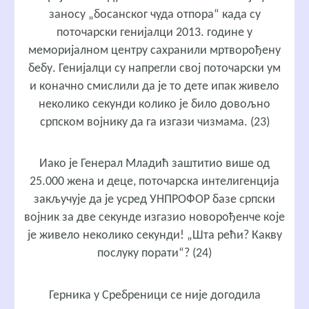
заносу „босанског чуда отпора“ када су
поточарски генијалци 2013. године у
меморијалном центру сахранили мртворођену
бебу. Генијалци су напрегли свој поточарски ум
и коначно смислили да је то дете ипак живело
неколико секунди колико је било довољно
српском војнику да га изгази чизмама. (23)
Иако је Генерал Младић заштитио више од
25.000 жена и деце, поточарска интелигенција
закључује да је усред УНПРОФОР базе српски
војник за две секунде изгазио новорођенче које
је живело неколико секунди! „Шта рећи? Какву
послуку порати“? (24)
Герника у Сребреници се није догодила