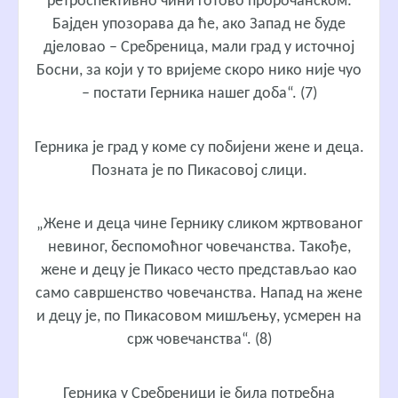
ретроспективно чини готово пророчанском:
Бајден упозорава да ће, ако Запад не буде
дјеловао – Сребреница, мали град у источној
Босни, за који у то вријеме скоро нико није чуо
– постати Герника нашег доба“. (7)
Герника је град у коме су побијени жене и деца.
Позната је по Пикасовој слици.
„Жене и деца чине Гернику сликом жртвованог
невиног, беспомоћног човечанства. Такође,
жене и децу је Пикасо често представљао као
само савршенство човечанства. Напад на жене
и децу је, по Пикасовом мишљењу, усмерен на
срж човечанства“. (8)
Герника у Сребреници је била потребна