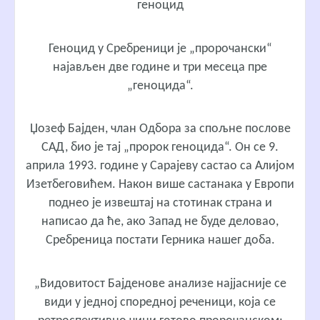
геноцид
Геноцид у Сребреници је „пророчански“
најављен две године и три месеца пре
„геноцида“.
Џозеф Бајден, члан Одбора за спољне послове
САД, био је тај „пророк геноцида“. Он се 9.
априла 1993. године у Сарајеву састао са Алијом
Изетбеговићем. Након више састанака у Европи
поднео је извештај на стотинак страна и
написао да ће, ако Запад не буде деловао,
Сребреница постати Герника нашег доба.
„Видовитост Бајденове анализе најјасније се
види у једној споредној реченици, која се