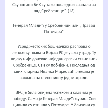
Скупштини БиХ су тако последњи сазнали за
пад Сребренице“. (13)
Генерал Младић у Сребреници или „Правац
Поточари“
Усред жестоких бошњачких расправа о
лепљењу плаката Војска РС је ушла у град. Ту
војску није дочекао ниједан српски становник
Сребренице. Сви су побијени. Последња од
свих, старица Иванка Мирковић, лежала је
заклана на степеништу једне зграде.
ВРС је била опијена успехом и славила је
победу. Само је Генерал Младић журио. Сви
цивили су отишли у Поточаре. У близини су