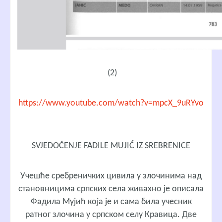
(2)
https://www.youtube.com/watch?v=mpcX_9uRYvo
SVJEDOČENJE FADILE MUJIĆ IZ SREBRENICE
Учешће сребреничких цивила у злочинима над
становницима српских села живахно је описала
Фадила Мујић која је и сама била учесник
ратног злочина у српском селу Кравица. Две