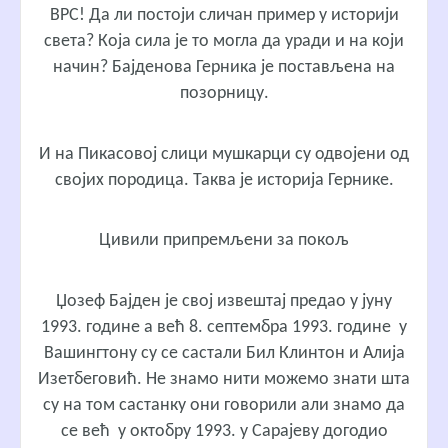
ВРС! Да ли постоји сличан пример у историји
света? Која сила је то могла да уради и на који
начин? Бајденова Герника је постављена на
позорницу.
И на Пикасовој слици мушкарци су одвојени од
својих породица. Taква je историјa Гернике.
Цивили припремљени за покољ
Џозеф Бајден је свој извештај предао у јуну
1993. године а већ 8. септембра 1993. године у
Вашингтону су се састали Бил Клинтон и Алија
Изетбеговић. Не знамо нити можемо знати шта
су на том састанку они говорили али знамо да
се већ у октобру 1993. у Сарајеву догодио