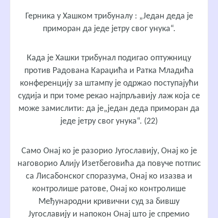
Герника у Хашком трибуналу : „Један деда је
приморан да једе јетру свог унука“.
Када је Хашки трибунал подигао оптужницу
против Радована Караџића и Ратка Младића
конференцију за штампу је одржао поступајући
судија и при томе рекао најпрљавију лаж која се
може замислити: да је„један деда приморан да
једе јетру свог унука“. (22)
Само Онај ко је разорио Југославију, Онај ко је
наговорио Алију Изетбеговића да повуче потпис
са Лисабонског споразума, Онај ко изазва и
контролише ратове, Онај ко контролише
Међународни кривични суд за бившу
Југославију и напокон Онај што је спремио