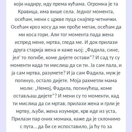
који надиру, иду према кућама. Огромна је та
Кравица, има више села. Једног момента,
осећам, мени с цркве пуца снајпер четнички.
Осећам кроз косу да ми прође метак, осећам да
ми коса гори. Али тог момента пада жена
испред мене, мртва, гледа ме. И док прилази
друга старија жена и каже њој; „Фадила, сине,
јел’ то погибе, коме дијете остави“? И сад ту су
моменти када ти мислиш да си ти. Ја сам пала, и
ја сам мртва, разумете? И ја сам Фадила, муж је
погинуо, остало дијете. Моја рахметли мама
моли: „Немој, Фадила, погинућеш, коме
остављаш дијете“? И мени су то моменти, кад
ти мислиш да си мртав, прилази жена и грли је
мртву, љуби, жена изумире, крв иде из уста,
Прилази пар оних момака, каже да је склонимо
с пута… да би се испоставило, ја ћу то за