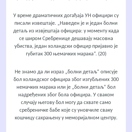
У време драматичних догађаја УН официри су
писали извештаје. „Наведен је и један болни
детаљ из извјештаја официра: у моменту када
се широм Сребренице дешавају масовна
убиства, један холандски официр пријавио је
губитак 300 њемачких марака“. (20)
Не знамо да ли израз „болни детаљ“ описује
бол холандског официра због изгубљених 300
немачких марака или је „болни детаљ“ бол
надређених због бола официра. У сваком
случају његову бол могу да схвате само
сребреничке бабе које су уновчиле сваку
кошчицу сахрањену у меморијалном центру.