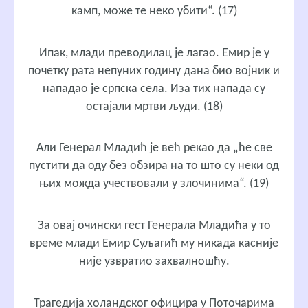
камп, може те неко убити“. (17)
Ипак, млади преводилац је лагао. Емир је у
почетку рата непуних годину дана био војник и
нападао је српска села. Иза тих напада су
остајали мртви људи. (18)
Али Генерал Младић је већ рекао да „ће све
пустити да оду без обзира на то што су неки од
њих можда учествовали у злочинима“. (19)
За овај очински гест Генерала Младића у то
време млади Емир Суљагић му никада касније
није узвратио захвалношћу.
Трагедија холандског официра у Поточарима