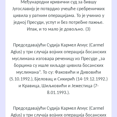
Међународни кривични суд за бившу
Југославију је потврдио учешће сребреничких
цивила у ратним операцијама. То је учинио у
једној Пресуди, успут и без потребне пажње.
Ипак, и то мало је довољно. (3)
Председавајући Судија Кармел Агиус (Carmel
Agius) у три случаја војних операција босанских
муслимана изговара реченицу из Пресуде „за
борцима су ишле хиљаде цивила босанских
муслимана“. То су: Факовићи и Дивовићи
(5.10.1992.), Бјеловац и Сикирић (14-19.12.1992.)
и Кравица, Шиљковићи и Јежестица (7-
8.01.1993.).
Председавајући Судија Кармел Агиус (Carmel
Agius) у три случаја војних операција босанских