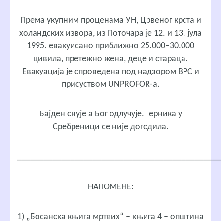
Према укупним проценама УН, Црвеног крста и
холандских извора, из Поточара је 12. и 13. јула
1995. евакуисано приближно 25.000–30.000
цивила, претежно жена, деце и стараца.
Евакуација је спроведена под надзором ВРС и
присуством UNPROFOR-а.
Бајден снује а Бог одлучује. Герника у
Сребреници се није догодила.
_____________________________________________
НАПОМЕНЕ:
1) „Босанска књига мртвих“ – књига 4 – општина