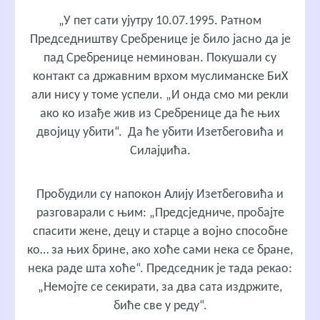
„У пет сати ујутру 10.07.1995. Ратном
Председништву Сребренице је било јасно да је
пад Сребренице неминован. Покушали су
контакт са државним врхом муслиманске БиХ
али нису у томе успели. „И онда смо ми рекли
ако ко изађе жив из Сребренице да ће њих
двојицу убити“. Да ће убити Изетбеговића и
Силајџића.
Пробудили су напокон Алију Изетбеговића и
разговарали с њим: „Предсједниче, пробајте
спасити жене, децу и старце а војно способне
ко… за њих брине, ако хоће сами нека се бране,
нека раде шта хоће“. Председник је тада рекао:
„Немојте се секирати, за два сата издржите,
биће све у реду“.