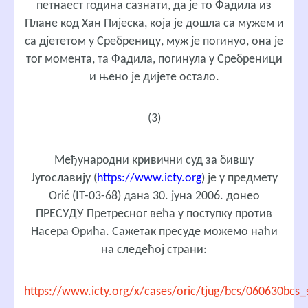
петнаест година сазнати, да је то Фадила из
Плане код Хан Пијеска, која је дошла са мужем и
са дјететом у Сребреницу, муж је погинуо, она је
тог момента, та Фадила, погинула у Сребреници
и њено је дијете остало.
(3)
Међународни кривични суд за бившу
Југославију (
https://www.icty.org
) је у предмету
Orić (IT-03-68) дана 30. јуна 2006. донео
ПРЕСУДУ Претресног већа у поступку против
Насера Орића. Сажетак пресуде можемо наћи
на следећој страни:
https://www.icty.org/x/cases/oric/tjug/bcs/060630bcs