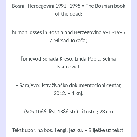
Bosni i Hercegovini 1991 -1995 = The Bosnian book
of the dead:
human losses in Bosnia and Herzegovinal991 -1995
/ Mirsad Tokača;
[prijevod Senada Kreso, Linda Popić, Selma
Islamovićl.
– Sarajevo: Istraživačko dokumentacioni centar,
2012. – 4 knj.
(905,1066, liSI, 1386 str.) : i1ustr. ; 23 cm
Tekst upor. na bos. i engl. jeziku. – Bilješke uz tekst.