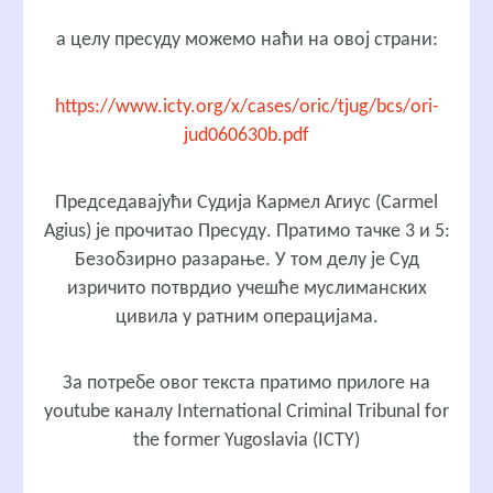
а целу пресуду можемо наћи на овој страни:
https://www.icty.org/x/cases/oric/tjug/bcs/ori-
jud060630b.pdf
Председавајући Судија Кармел Агиус (Carmel
Agius) је прочитао Пресуду. Пратимо тачке 3 и 5:
Безобзирно разарање. У том делу је Суд
изричито потврдио учешће муслиманских
цивила у ратним операцијама.
За потребе овог текста пратимо прилоге на
youtube каналу International Criminal Tribunal for
the former Yugoslavia (ICTY)