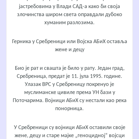
јастребовима у Влади САД-а како би своја
злочинства широм света оправдали дубоко
хуманим разлозима.
Герника у Сребреници или Војска АБиХ оставља
жене и децу
Био је рат и свашта је било у рату. Један град,
Сребреница, предат је 11. јула 1995. године.
Улазак ВРС у Сребреницу покренуо је
муслиманске цивиле према УН бази у
Поточарима. Војници АБиХ су нестали као река
понорница.
У Сребреници су војници АБиХ оставили своје
жене, децу и старе мајке „геноцидној“ војсци