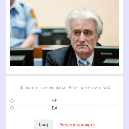
Да ли сте за издвајање РС из наметнуте БиХ
НЕ
ДА
Резултати анкете