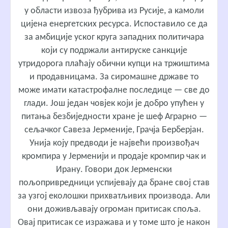
у области извоза ђубрива из Русије, а камоли
цијена енергетских ресурса. Испоставило се да
за амбиције уског круга западних политичара
који су подржали антируске санкције
утридорога плаћају обични купци на тржиштима
и продавницама. За сиромашне државе то
може имати катастрофалне последице — све до
глади. Још један човјек који је добро упућен у
питања безбиједности хране је шеф Аграрно —
сељачког Савеза Јерменије, Грачја Берберјан.
Унија коју предводи је највећи произвођач
кромпира у Јерменији и продаје кромпир чак и
Ирану. Говори док Јерменски
пољопривредници успијевају да бране свој став
за узгој еколошки прихватљивих производа. Али
они доживљавају огроман притисак споља.
Овај притисак се изражава и у томе што је након