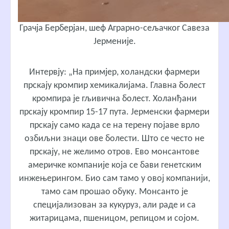
Грачја Берберјан, шеф Аграрно-сељачког Савеза
Јерменије.
Интервју: „На примјер, холандски фармери
прскају кромпир хемикалијама. Главна болест
кромпира је гљивична болест. Холанђани
прскају кромпир 15-17 пута. Јерменски фармери
прскају само када се на терену појаве врло
озбиљни знаци ове болести. Што се често не
прскају, не желимо отров. Ево монсантове
америчке компаније која се бави генетским
инжењерингом. Био сам тамо у овој компанији,
тамо сам прошао обуку. Монсанто је
специјализован за кукуруз, али раде и са
житарицама, пшеницом, репицом и сојом.