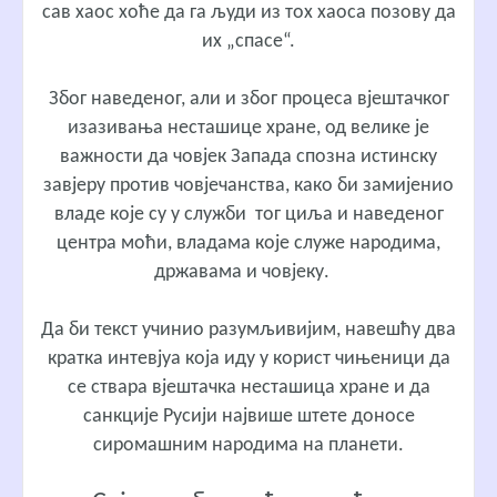
сав хаос хоће да га људи из тох хаоса позову да
их „спасе“.
Због наведеног, али и због процеса вјештачког
изазивања несташице хране, од велике је
важности да човјек Запада спозна истинску
завјеру против човјечанства, како би замијенио
владе које су у служби тог циља и наведеног
центра моћи, владама које служе народима,
државама и човјеку.
Да би текст учинио разумљивијим, навешћу два
кратка интевјуа која иду у корист чињеници да
се ствара вјештачка несташица хране и да
санкције Русији највише штете доносе
сиромашним народима на планети.