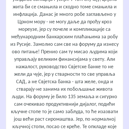
жита би се смањила и сходно томе смањила и
инфлација. Данас је много робе заглављено у
Црном мору - не могу даље да прођу кроз
мореузе, јер су почеле и компликације са
међународним банкарским плаћањима за робу
из Русије. Замолио сам све на форуму да изнесу
ово питање! Пренио сам ту мисао људима који
управљају великим финансијама у свету. Али
нажалост, руководство Свјетске банке то не
жели да чује, јер у стварности то све управља
САД, а не Свјетска банка - шта желе, онда и
стварају-не занима их побољшање живота
људи. На форуму је било 135 земаља и сигурно
сам очекивао продуктивнији дијалог, подићи
кључне стопе то је само заблуда, то ће изазвати
још већи раст сиромаштва. Јер, по нормалној
кључној стопи, посао се креће. Те опкладе које