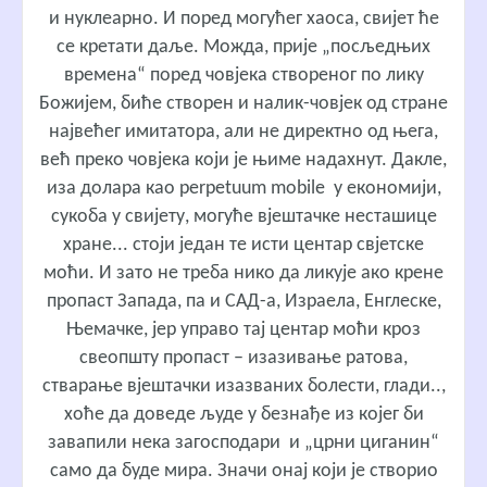
и нуклеарно. И поред могућег хаоса, свијет ће
се кретати даље. Можда, прије „посљедњих
времена“ поред човјека створеног по лику
Божијем, биће створен и налик-човјек од стране
највећег имитатора, али не директно од њега,
већ преко човјека који је њиме надахнут. Дакле,
иза долара као perpetuum mobile у економији,
сукоба у свијету, могуће вјештачке несташице
хране... стоји један те исти центар свјетске
моћи. И зато не треба нико да ликује ако крене
пропаст Запада, па и САД-а, Израела, Енглеске,
Њемачке, јер управо тај центар моћи кроз
свеопшту пропаст – изазивање ратова,
стварање вјештачки изазваних болести, глади..,
хоће да доведе људе у безнађе из којег би
завапили нека загосподари и „црни циганин“
само да буде мира. Значи онај који је створио