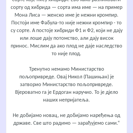
сорту од хибрида — сорта има име — на пример
Мона Лиса — женско име је нежни кромпир.
Постоји име Фабула-то није нежни кромпир - то
су сорте. А постоје хибриди Ф1 и Ф2, који не дају
или лоше дају потомство, али дају висок
принос. Мислим да ако плод не даје наследство
то није плод.
Тренутно немамо Министарство
пољопривреде. Овај Никол (Пашињан) је
затворио Министарство пољопривреде.
Вјероватно га је Ердоган наручио. То је дјело
наших непријатеља.
Не добијамо новац, не добијамо наређења од
државе. Све што радимо — зарађујемо сами.“