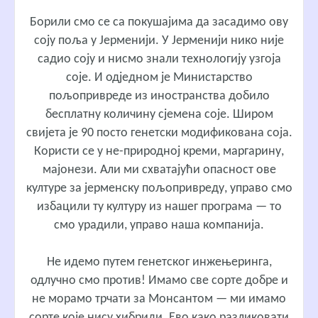
Борили смо се са покушајима да засадимо ову
соју поља у Јерменији. У Јерменији нико није
садио соју и нисмо знали технологију узгоја
соје. И одједном је Министарство
пољопривреде из иностранства добило
бесплатну количину сјемена соје. Широм
свијета је 90 посто генетски модификована соја.
Користи се у не-природној креми, маргарину,
мајонези. Али ми схватајући опасност ове
културе за јерменску пољопривреду, управо смо
избацили ту културу из нашег програма — то
смо урадили, управо наша компанија.
Не идемо путем генетског инжењеринга,
одлучно смо против! Имамо све сорте добре и
не морамо трчати за Монсантом — ми имамо
сорте које нису хибриди. Ево како разликовати