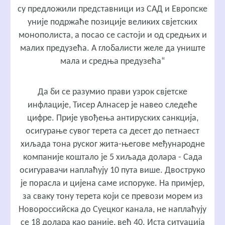
су предложили представници из САД и Европске
уније подржаће позиције великих свјетских
монополиста, а посао се састоји и од средњих и
малих предузећа. А глобалисти желе да униште
мала и средња предузећа“
Да би се разумио прави узрок свјетске
инфлације, Тисер Алнасер је навео следеће
цифре. Прије увођења антируских санкција,
осигурање сувог терета са десет до петнаест
хиљада тона руског жита-његове међународне
компаније коштало је 5 хиљада долара - Сада
осигуравачи наплаћују 10 пута више. Двоструко
је порасла и цијена саме испоруке. На примјер,
за сваку тону терета који се превози морем из
Новороссийска до Суецког канала, не наплаћују
се 18 долара као раније, већ 40. Иста ситуација