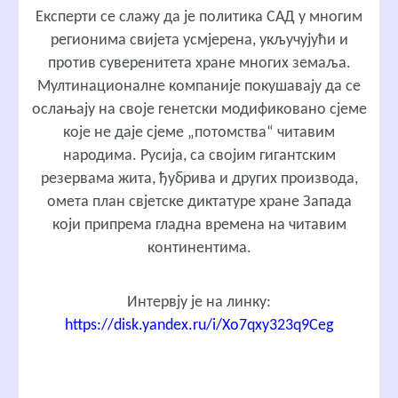
Експерти се слажу да је политика САД у многим
регионима свијета усмјерена, укључујући и
против суверенитета хране многих земаља.
Мултинационалне компаније покушавају да се
ослањају на своје генетски модификовано сјеме
које не даје сјеме „потомства“ читавим
народима. Русија, са својим гигантским
резервама жита, ђубрива и других производа,
омета план свјетске диктатуре хране Запада
који припрема гладна времена на читавим
континентима.
Интервју је на линку:
https://disk.yandex.ru/i/Xo7qxy323q9Ceg