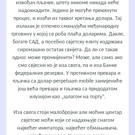
извођач пљачке, штету никоме никада неће
надокнадити. Једино је могуће прекинути
процес, и изаћи из таквог кретања долара. Тај
излазак је отпочео смањујући међународну
трговину у којој се роба плаћа доларима. Дакле,
богате САД, а посебно свјетску елиту издржава
сиромашни остатак свијета. Да ли се такав
однос може промијенити? Може, али само ако
смо свјесни ко је иза свега, па и иза Банке
федералних резерви. У противном превара и
пљачка са долар-perpetuum mobile замијениће
још већа превара и пљачка са придодатом
илузијом као „шлагом на торту“.
Иза свега стоји малобројни али моћни центар
свјетске моћи који се надахњује снагом
највећег имитатора, највећег обмањивача,