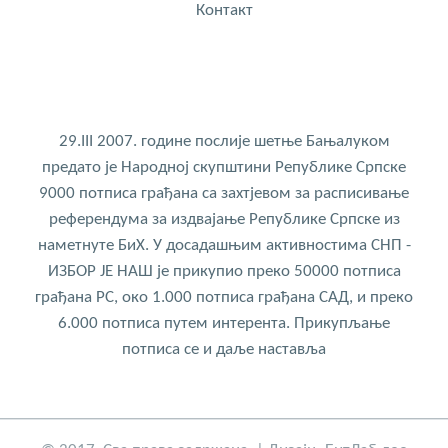
Контакт
29.III 2007. године послије шетње Бањалуком
предато је Народној скупштини Републике Српске
9000 потписа грађана са захтјевом за расписивање
референдума за издвајање Републике Српске из
наметнуте БиХ. У досадашњим активностима СНП -
ИЗБОР ЈЕ НАШ је прикупио преко 50000 потписа
грађана РС, око 1.000 потписа грађана САД, и преко
6.000 потписа путем интерента. Прикупљање
потписа се и даље наставља