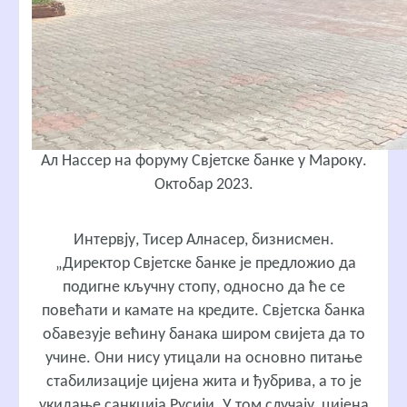
Ал Нассер на форуму Свјетске банке у Мароку.
Октобар 2023.
Интервју, Тисер Алнасер, бизнисмен.
„Директор Свјетске банке је предложио да
подигне кључну стопу, односно да ће се
повећати и камате на кредите. Свјетска банка
обавезује већину банака широм свијета да то
учине. Они нису утицали на основно питање
стабилизације цијена жита и ђубрива, а то је
укидање санкција Русији. У том случају, цијена