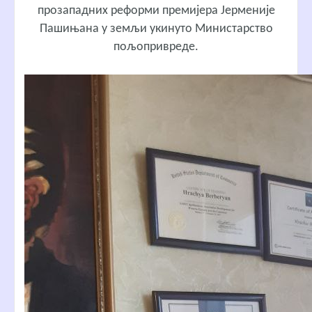
прозападних реформи премијера Јерменије
Пашињана у земљи укинуто Министарство
пољопривреде.