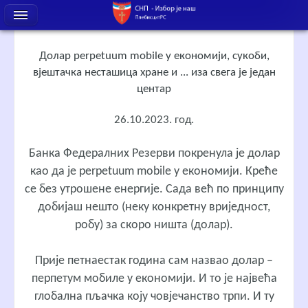
Долар perpetuum mobile у економији, сукоби,
вјештачка несташица хране и ... иза свега је један
центар
26.10.2023. год.
Банка Федералних Резерви покренула је долар
као да је perpetuum mobile у економији. Креће
се без утрошене енергије. Сада већ по принципу
добијаш нешто (неку конкретну вриједност,
робу) за скоро ништа (долар).
Прије петнаестак година сам назвао долар –
перпетум мобиле у економији. И то је највећа
глобална пљачка коју човјечанство трпи. И ту