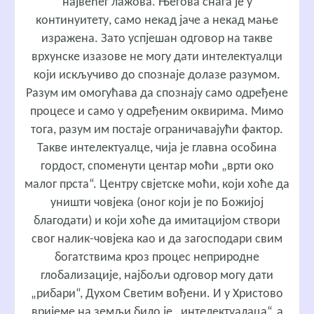
највећег лажова. Његова снага је у
континуитету, само некад јаче а некад мање
изражена. Зато успјешан одговор на такве
врхунске изазове не могу дати интелектуалци
који искључиво до спознаје долазе разумом.
Разум им омогућава да спознају само одређене
процесе и само у одређеним оквирима. Мимо
тога, разум им постаје ограничавајући фактор.
Такве интелектуалце, чија је главна особина
гордост, споменути центар моћи „врти око
малог прста“. Центру свјетске моћи, који хоће да
уништи човјека (оног који је по Божијој
благодати) и који хоће да имитацијом створи
свог налик-човјека као и да загосподари свим
богатствима кроз процес неприродне
глобализације, најбољи одговор могу дати
„рибари“, Духом Светим вођени. И у Христово
вријеме на земљи било је „интелектуалаца“, а