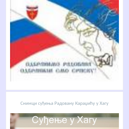
Снимци суђења Радовану Караџићу у Хагу