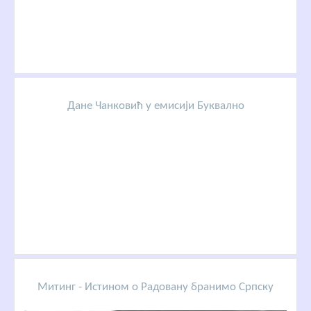
Дане Чанковић у емисији Буквално
Митинг - Истином о Радовану бранимо Српску