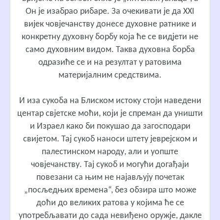
Он је изабрао рибаре. За очекивати је да XXI
вијек човјечанству донесе духовне ратнике и
конкретну духовну борбу која ће се видјети не
само духовним видом. Таква духовна борба
одразиће се и на резултат у ратовима
материјалним средствима.
И иза сукоба на Блиском истоку стоји наведени
центар свјетске моћи, који је спреман да уништи
и Израел како би покушао да загосподари
свијетом. Тај сукоб наноси штету јеврејском и
палестинском народу, али и уопште
човјечанству. Тај сукоб и могући догађаји
повезани са њим не најављују почетак
„посљедњих времена“, без обзира што може
доћи до великих ратова у којима ће се
употребљавати до сада невиђено оружје, дакле