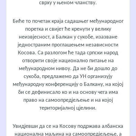
сврху у њеном чланству.
Биће то почетак краја садашњег међународног
поретка и свијет ће кренути у велику
неизвјесност, а Балкан у сукобе, изазване
једностраним проглашењем независности
Косова. Са разлогом ће тада српски народ
отворити своје национално питање на
међународном нивоу. Да не би дошло до
сукоба, предлажемо да УН организују
међународну конференцију о Балкану, на којој
би се дефинисало ко и на основу чега има
право на самоопредјељење и на којој
територијалној цјелини.
Увидјевши да се на Косову подржава албанска
национална маљина на самоопредјељење, а