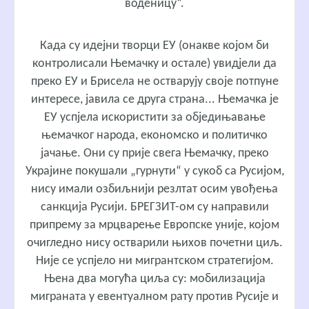
воденицу“.
Када су идејни творци ЕУ (онакве којом би
контролисали Њемачку и остале) увидјели да
преко ЕУ и Брисела не остварују своје потпуне
интересе, јавила се друга страна... Њемачка је
ЕУ успјела искористити за обједињавање
њемачког народа, економско и политичко
јачање. Они су прије свега Њемачку, преко
Украјине покушали „гурнути“ у сукоб са Русијом,
нису имали озбиљнији резлтат осим увођења
санкција Русији. БРЕГЗИТ-ом су направили
припрему за мрцварење Европске уније, којом
очигледно нису остварили њихов почетни циљ.
Није се успјело ни мигрантском стратегијом.
Њена два могућа циља су: мобилизација
миграната у евентуалном рату против Русије и