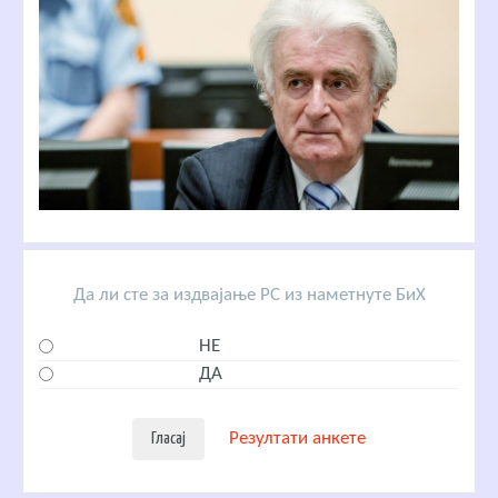
Да ли сте за издвајање РС из наметнуте БиХ
НЕ
ДА
Резултати анкете