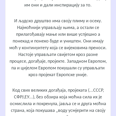
им они и дали инспирацију за то.
И људско друштво има своју плиму и осеку.
Најмоћнији управљају њима, а остали се
прилагођавају мање или више успјешно а
понекад и понеко буде и уништен. Они имају
моћ у континуитету која се вијековима преноси.
Настоје управљати свијетом кроз разне
процесе, догађаје, пројекте. Западном Европом,
па и цијелом Европом покушали су управљати
кроз пројекат Европске уније.
Код свих великих догађаја, пројеката (...СССР,
СФРЈ,ЕУ...), без обзира која моћна сила их је
осмислила и покренула, јавља се и друга моћна
страна, која покушава „воду усмјерити на своју