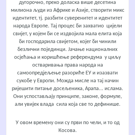
дугорочно, преко доласка више десетина
милиона људи из Африке и Азије, створити микс
идентитет, тј. разбити суверенитет и идентитет
народа Европе. Тај процес би захватио цијели
свијет, у којем би се издвојила мала елита која
би господарила свијетом, којег би чинили
безлични појединци. Јачање националних
осјећања и коришћење референдума у циљу
остваривања права народа на
самоопредјељење разориће ЕУ и изазвати
сукобе у Европи. Можда мисле на тај начин
ријешити питање досељеника, Арапа... ислама.
Они успостављају принципе, законе, формуле,
али увијек влада сила која све то дефинише.
У овом времену они су први по чели, и то од
Косова.