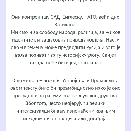
Они контролишу САД, Енглеску, НАТО, већи дио
Ватикана.
Ми смо и за слободу народа, религија, за њихов
идентитет, и за духовну природу човјека. Нас, у
овом времену може предводити Русија и зато је
ваља позивати за ту историјску улогу. Свијет
никада неће бити једнополаран.
Спомињање Божијег Устројства и Промисли у
овом тексту било би преамбициозно иако је оно
пресудно и за разумијевање људског друштва.
Због тога, често невјерујући велики
интелектуалци бивају изненађени крајњим
исходом неког процеса или догађаја.