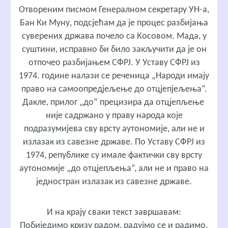
Отвореним писмом Генералном секретару УН-а,
Бан Ки Муну, подсјећам да је процес разбијања
суверених држава почело са Косовом. Мада, у
суштини, исправно би било закључити да је он
отпочео разбијањем СФРЈ. У Уставу СФРЈ из
1974. године налази се реченица „Народи имају
право на самоопредјељење до отцјепјељења“.
Дакле, прилог „до“ прецизира да отцјепљење
није садржано у праву народа које
подразумијева сву врсту аутономије, али не и
излазак из савезне државе. По Уставу СФРЈ из
1974, републике су имале фактички сву врсту
аутономије „до отцјепљења“, али не и право на
једностран излазак из савезне државе.
И на крају сваки текст завршавам:
Побиједимо кризу радом, радујмо се и радимо.