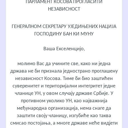
ПАРЛАМЕНТ КОСОВА ПРОГЛАСИТИ
НЕЗАВИСНОСТ
ГЕНЕРАЛНОМ СЕКРЕТАРУ УЈЕДИЊЕНИХ НАЦИЈА
ГОСПОДИНУ БАН КИ МУНУ
Вашa Екселенцијo,
молимо Вас да учините све, како ни једна
држава не би признала једнострано проглашену
независност Косова. Тиме би био заштићен
суверенитет и територијални интегритет једне
чланице УН, у овом случају државе Србије. У
противном уколико УН, као најважнија
међународна организација, нема снаге да
заштити своју чланицу, изгубиће као таква
смисао постојања, а многе државе неће видјети