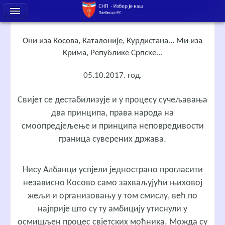
Они иза Косова, Каталоније, Курдистана... Ми иза
Крима, Републике Српске...
05.10.2017. год.
Свијет се дестабилизује и у процесу сучељавања
два принципа, права народа на
смоопредјељење и принципа неповредивости
граница суверених држава.
Нису Албанци успјели једнострано прогласити
независно Косово само захваљујући њиховој
жељи и организовању у том смислу, већ по
најприје што су ту амбицију утиснули у
осмишљен процес свјетских моћника. Можда су