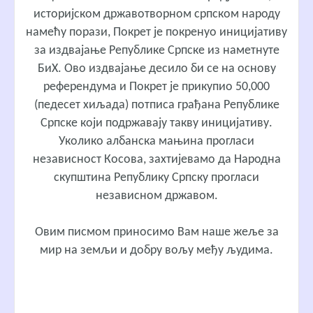
историјском државотворном српском народу
намећу порази, Покрет је покренуо иницијативу
за издвајање Републике Српске из наметнуте
БиХ. Ово издвајање десило би се на основу
референдума и Покрет је прикупио 50,000
(педесет хиљада) потписа грађана Републике
Српске који подржавају такву иницијативу.
Уколико албанска мањина прогласи
независност Косова, захтијевамо да Народна
скупштина Републику Српску прогласи
независном државом.
Овим писмом приносимо Вам наше жеље за
мир на земљи и добру вољу међу људима.