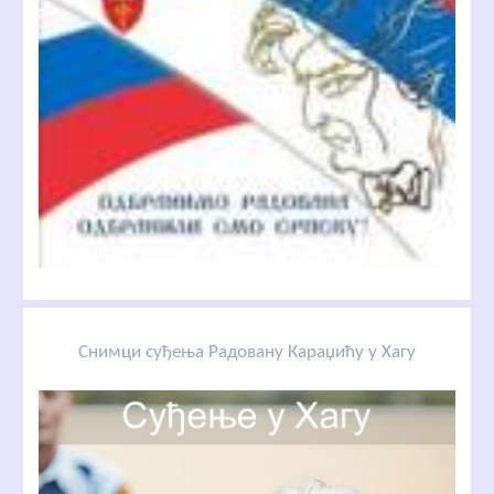
Снимци суђења Радовану Караџићу у Хагу