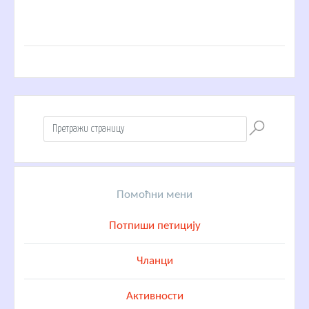
Помоћни мени
Потпиши петицију
Чланци
Активности