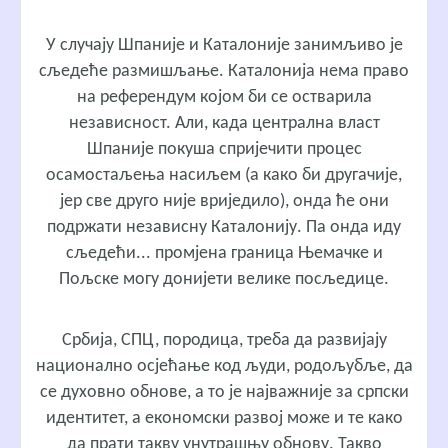
У случају Шпаније и Каталоније занимљиво је
сљедеће размишљање. Каталонија нема право
на референдум којом би се остварила
независност. Али, када централна власт
Шпаније покуша спријечити процес
осамостаљења насиљем (а како би другачије,
јер све друго није вриједило), онда ће они
подржати независну Каталонију. Па онда иду
сљедећи... промјена граница Њемачке и
Пољске могу донијети велике посљедице.
Србија, СПЦ, породица, треба да развијају
национално осјећање код људи, родољубље, да
се духовно обнове, а то је најважније за српски
идентитет, а економски развој може и те како
да прати такву унутрашњу обнову. Такво