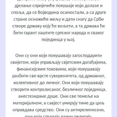
дјелање спријечиће покушаје који долазе и
споља, да се Војводина осамостали, а са друге
стране оснажиће жељу и дати снагу да Срби
створе државу коју ће вољети, а та држава ће
бити гарант заштите српског народа и сваког
појединца у њој.
Они су они који покушавају загосподарити
свијетом, који управљају свјетским догађајима,
финансијским токовима, који покушавају
разбити све врсте суверенитета, од државног,
колективног до личног. Они који покушавају
створити контролисаног, безличног појединца,
анестезиране душе. Они све темеље на
материјалном, а савјест умирују тиме да циљ
оправдава средство. Они су антирелигиозни,
они који стварају лажну религију.