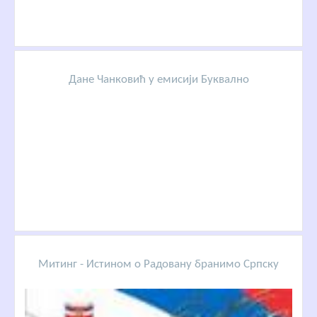
Дане Чанковић у емисији Буквално
Митинг - Истином о Радовану бранимо Српску