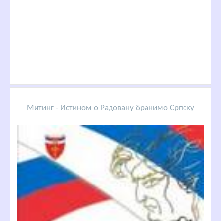
Митинг - Истином о Радовану бранимо Српску