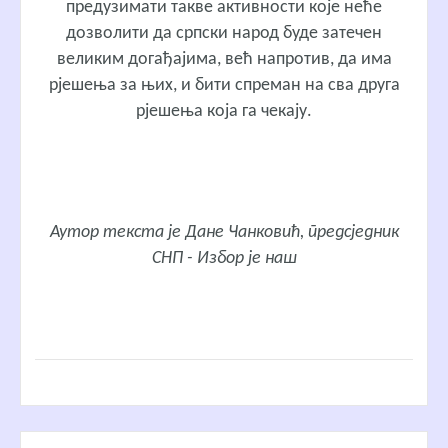
предузимати такве активности које неће
дозволити да српски народ буде затечен
великим догађајима, већ напротив, да има
рјешења за њих, и бити спреман на сва друга
рјешења која га чекају.
Аутор текста је Дане Чанковић, предсједник
СНП - Избор је наш