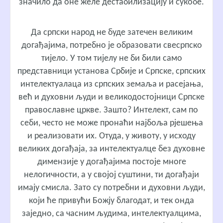
значило да оне желе дестабилизацију и сукобе.
Да српски народ не буде затечен великим
догађајима, потребно је образовати свесрпско
тијело. У том тијелу не би били само
представници установа Србије и Српске, српских
интелектуалаца из српских земаља и расејања,
већ и духовни људи и великодостојници Српске
православне цркве. Зашто? Интелект, сам по
себи, често не може пронаћи најбоља рјешења
и реализовати их. Отуда, у животу, у исходу
великих догађаја, за интелектуалце без духовне
димензије у догађајима постоје многе
нелогичности, а у својој суштини, ти догађаји
имају смисла. Зато су потребни и духовни људи,
који ће привући Божју благодат, и тек онда
заједно, са часним људима, интелектуалцима,