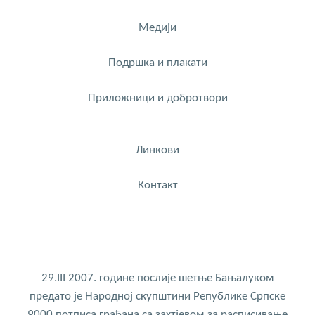
Медији
Подршка и плакати
Приложници и добротвори
Линкови
Контакт
29.III 2007. године послије шетње Бањалуком
предато је Народној скупштини Републике Српске
9000 потписа грађана са захтјевом за расписивање