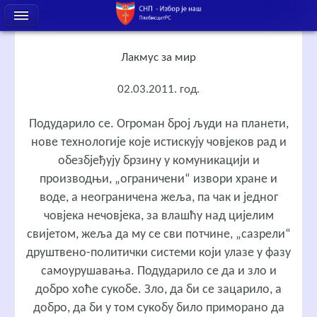
Лакмус за мир
02.03.2011. год.
Подударило се. Огроман број људи на планети,
нове технологије које истискују човјеков рад и
обезбјеђују брзину у комуникацији и
производњи, „ограничени“ извори хране и
воде, а неограничена жеља, па чак и једног
човјека нечовјека, за влашћу над цијелим
свијетом, жеља да му се сви потчине, „сазрели“
друштвено-политички системи који улазе у фазу
самоурушавања. Подударило се да и зло и
добро хоће сукобе. Зло, да би се зацарило, а
добро, да би у том сукобу било приморано да