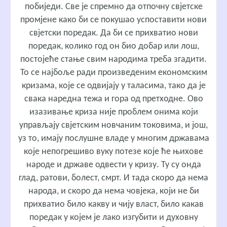
побиједи. Све је спремно да отпочну свјетске
промјене како би се покушао успоставити нови
свјетски поредак. Да би се прихватио нови
поредак, колико год он био добар или лош,
постојеће стање свим народима треба згадити.
То се најбоље ради произведеним економским
кризама, које се одвијају у таласима, тако да је
свака наредна тежа и гора од претходне. Ово
изазивање криза није проблем онима који
управљају свјетским новчаним токовима, и још,
уз то, имају послушне владе у многим државама
које непогрешиво вуку потезе које ће њихове
народе и државе одвести у кризу. Ту су онда
глад, ратови, болест, смрт. И тада скоро да нема
народа, и скоро да нема човјека, који не би
прихватио било какву и чију власт, било какав
поредак у којем је лако изгубити и духовну