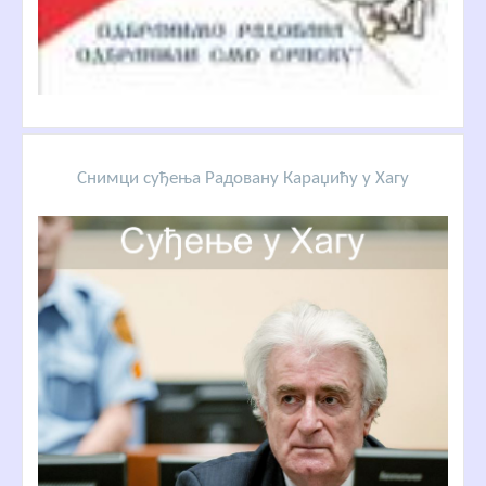
Снимци суђења Радовану Караџићу у Хагу