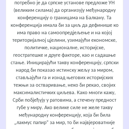
потребно је да српске установе предложе УН
(великим силама) да организују међународну
конференцију о границама на Балкану. Та
конференција имала би за циљ да дефинише ко
има право на самоопредјељење и на којој
територијалној цјелини, узимајући економске,
политичке, националне, историјске,
геостратешке и друге факторе, као и садашње
стање. Иницирајући такву конференцију, српски
народ би показао истинску жељу за миром,
стављајући га и изнад његових историјских
тежњи за остваривање, неко би рекао, својих
максималистичких циљева. Како многи кажу,
Срби побјеђују у ратовима, а стечену предност
губе у миру. Ако велике силе не желе такву
међународну конференцију, која би била
„лакмус папир“ за мир, то би највјероватније