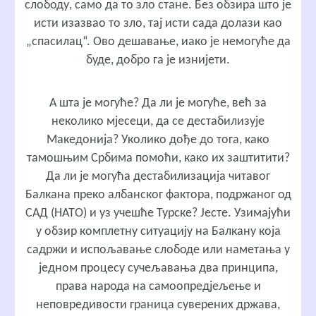
слободу, само да то зло стане. Без обзира што је
исти изазвао то зло, тај исти сада долази као
„спасилац“. Ово дешавање, иако је немогуће да
буде, добро га је изнијети.
А шта је могуће? Да ли је могуће, већ за
неколико мјесеци, да се дестабилизује
Македонија? Уколико дође до тога, како
тамошњим Србима помоћи, како их заштитити?
Да ли је могућа дестабилизација читавог
Балкана преко албанског фактора, подржаног од
САД (НАТО) и уз учешће Турске? Јесте. Узимајући
у обзир комплетну ситуацију на Балкану која
садржи и испољавање слободе или наметања у
једном процесу сучељавања два принципа,
права народа на самоопредјељење и
неповредивости граница суверених држава,