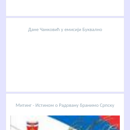
Дане Чанковић у емисији Буквално
Митинг - Истином о Радовану бранимо Српску