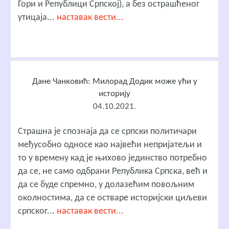
Гори и Републици Српској), а без острашћеног
утицаја...
наставак вести...
Дане Чанковић: Милорад Додик може ући у
историју
04.10.2021.
Страшна је спознаја да се српски политичари
међусобно односе као највећи непријатељи и
то у времену кад је њихово јединство потребно
да се, не само одбрани Република Српска, већ и
да се буде спремно, у долазећим повољним
околностима, да се остваре историјски циљеви
српског...
наставак вести...