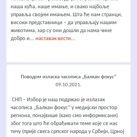
наша кућа, наше имање, и свако најбоље
управља својим имањем. Шта ће нам странци,
високи представници – да управљају нашим
животима, зар су они дошли да нама чине
добро и...
наставак вести...
Поводом изласка часописа „Балкан фокус“
09.10.2021.
СНП – Избор је наш подржао је излазак
часописа „Балкан фокус“ у медијски простор
региона, понајвише (како смо информисани)
због тога што ће обрађивати теме које се нас
тичу (прије свега српског народа у Србији, Црној