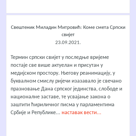
Свештеник Миладин Митровић: Коме смета Српски
свијет
23.09.2021.
Термин српски свијет у последње вријеме
постаје све више актуелан и присутан у
медијском простору. Његову реанимацију, у
буквалном смислу ријечи изазавало је свечано
празновање Дана српског јединства, слободе и
националне заставе, те усвајање закона о
заштити ћириличног писма у парламентима
Србије и Републике...
наставак вести...