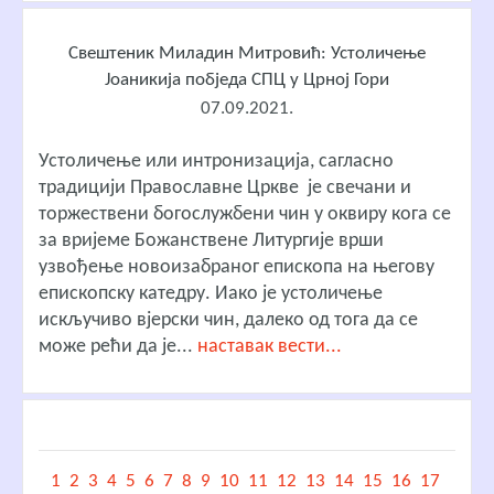
Свештеник Миладин Митровић: Устоличење
Јоаникија побједа СПЦ у Црној Гори
07.09.2021.
Устоличење или интронизација, сагласно
традицији Православне Цркве је свечани и
торжествени богослужбени чин у оквиру кога се
за вријеме Божанствене Литургије врши
узвођење новоизабраног епископа на његову
епископску катедру. Иако је устоличење
искључиво вјерски чин, далеко од тога да се
може рећи да је...
наставак вести...
1
2
3
4
5
6
7
8
9
10
11
12
13
14
15
16
17