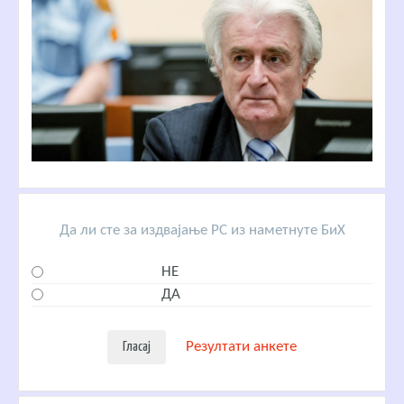
Да ли сте за издвајање РС из наметнуте БиХ
НЕ
ДА
Резултати анкете