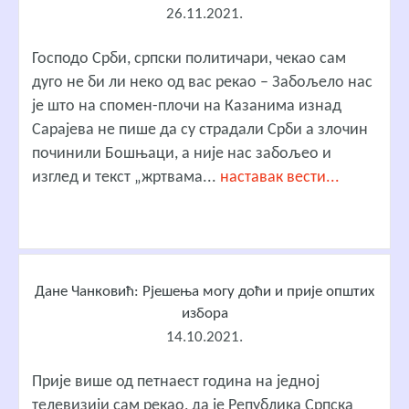
26.11.2021.
Господо Срби, српски политичари, чекао сам
дуго не би ли неко од вас рекао – Забољело нас
је што на спомен-плочи на Казанима изнад
Сарајева не пише да су страдали Срби а злочин
починили Бошњаци, а није нас забољео и
изглед и текст „жртвама...
наставак вести...
Дане Чанковић: Рјешења могу доћи и прије општих
избора
14.10.2021.
Прије више од петнаест година на једној
телевизији сам рекао, да је Република Српска