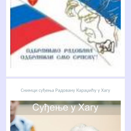
Снимци суђења Радовану Караџићу у Хагу