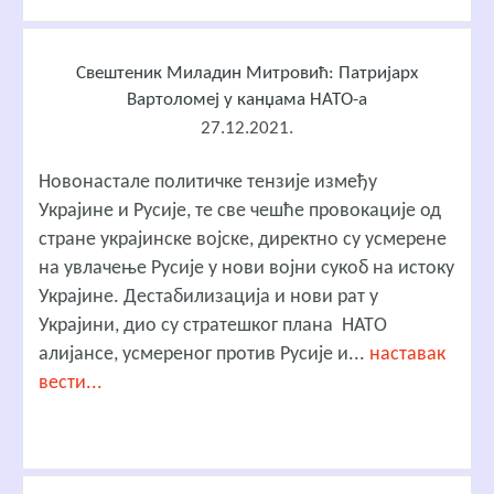
Свештеник Миладин Митровић: Патријарх
Вартоломеј у канџама НАТО-а
27.12.2021.
Новонастале политичке тензије између
Украјине и Русије, те све чешће провокације од
стране украјинске војске, директно су усмерене
на увлачење Русије у нови војни сукоб на истоку
Украјине. Дестабилизација и нови рат у
Украјини, дио су стратешког плана НАТО
алијансе, усмереног против Русије и...
наставак
вести...