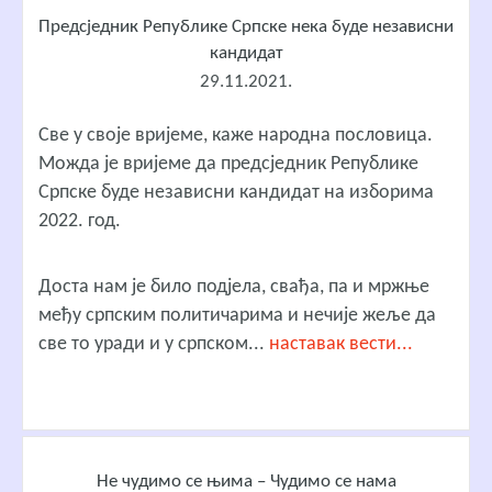
Предсједник Републике Српске нека буде независни
кандидат
29.11.2021.
Све у своје вријеме, каже народна пословица.
Можда је вријеме да предсједник Републике
Српске буде независни кандидат на изборима
2022. год.
Доста нам је било подјела, свађа, па и мржње
међу српским политичарима и нечије жеље да
све то уради и у српском...
наставак вести...
Не чудимо се њима – Чудимо се нама