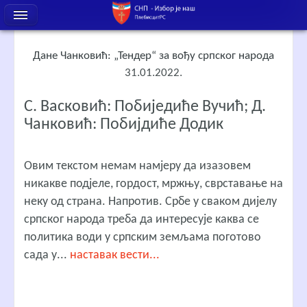
Дане Чанковић: „Тендер“ за вођу српског народа
31.01.2022.
С. Васковић: Побиједиће Вучић; Д.
Чанковић: Побијдиће Додик
Овим текстом немам намјеру да изазовем
никакве подјеле, гордост, мржњу, сврставање на
неку од страна. Напротив. Србе у сваком дијелу
српског народа треба да интересује каква се
политика води у српским земљама поготово
сада у...
наставак вести...