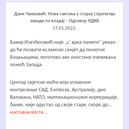
Дане Чанковић: Нова тактика у старој стратегији
завади па владај – Одговор ОДКБ
17.01.2022.
Бакир Изетбеговић није „с' врха памети“ рекао
да ће позвати исламски свијет да помогне
Бошњацима, поготово ако изостане очекивана
помоћ Запада.
Центар свјетске моћи који углавном
контролише САД, Енглеску, Аустралију, дио
Ватикана, НАТО, мултинационалне корпорације,
банке, није одустао од своје старе, скоро до...
наставак вести...