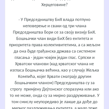
Херцеговине?
У Председништву БиХ влада потпуно
-
неповерење и сваки од три члана
Председништва бори се за своју визију БиХ.
Бошњачки члан види БиХ без ентитета и
приоритета права колективитетима, а са жељом
да она буде грађанска држава са системом
гласања - један човјек један глас. Српски и
Хрватски чланови (кад хрватског члана не
изгласа бошњачка већина, као у случају Жељка
Компића, којег Хрвати сматрају другим
бошњачким чланом) Председништва су за
строгу примјену Дејтонског споразума или ако
то не може, онда су за мирно раздруживање. У
том смислу неупоредиво је лакше да дође до
мирног раздруживања ентитета, а мало теже