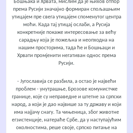
Бошњака и Хрвата, мислим да је њихов отпор
према Русији значајно формиран спољашњим
утицајем пре свега утицајем споменутог центра
моћи. Када тај утицај ослаби, а Русија
конкретније покаже интересовање за већу
сарадњу која је пожељна и неопходна на
нашим просторима, тада ће и Бошњаци и
Хрвати промјенити негативан однос према
Русији.
- Југославија се разбила, а остао је највећи
проблем - унутрашње, Брозове комунистчке
границе, које су неправедне и штетне за српски
народ, а који је дао највише за ту државу и који
има најјачу снагу. Та чињеница, због животне
егзистенције, натераће Србе, да у наступајућим
околностима, реше своје, српско питање на