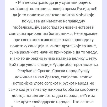
- Ми не сматрамо да је у суштини ријеч о
глобалној политици санкција према Русији, већ
да је то политика светског центра моћи који
покушава да наметне неправедну
глобализацију, загосподари човечанством и
светским природним богатствима. Неке државе,
пре свега англосаксонске радо спроводе ту
политику санкција, а многе друге, које то чине,
су на различите начине приморане да то уведу,
и ако то директно њима изазива велику штету.
БиХ није увела снкције Русији због противљења
Републике Српске. Српски народ Русију
доживљава као братску, свијестан велике
историјске улоге српског и руског народа не
само кад је у питању њихова борба за слободу и
достојанствен живот та два народа , већ и за
све друге слободарске народе. Што се тиче