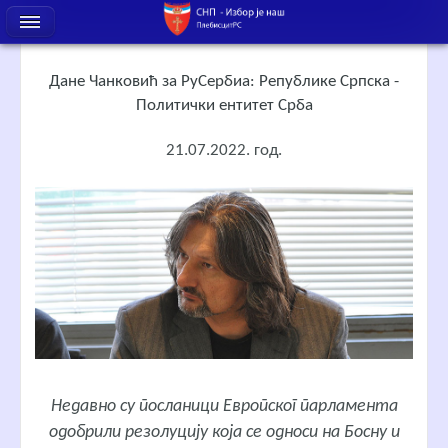
Дане Чанковић за РуСербиа: Републике Српска -
Политички ентитет Срба
21.07.2022. год.
Недавно су посланици Европског парламента
одобрили резолуцију која се односи на Босну и