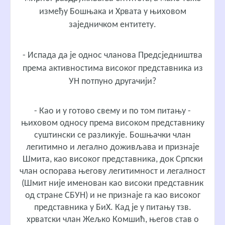
између Бошњака и Хрвата у њиховом
заједничком ентитету.
- Испада да је однос чланова Предсједништва
према активностима високог представника из
УН потпуно другачији?
- Као и у готово свему и по том питању -
њиховом односу према високом представнику
суштински се разликује. Бошњачки члан
легитимно и легално доживљава и признаје
Шмита, као високог представника, док Српски
члан оспорава његову легитимност и легалност
(Шмит није именован као високи представник
од стране СБУН) и не признаје га као високог
представника у БиХ. Кад је у питању тзв.
хрватски члан Жељко Комшић, његов став о