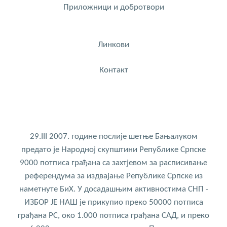
Приложници и добротвори
Линкови
Контакт
29.III 2007. године послије шетње Бањалуком
предато је Народној скупштини Републике Српске
9000 потписа грађана са захтјевом за расписивање
референдума за издвајање Републике Српске из
наметнуте БиХ. У досадашњим активностима СНП -
ИЗБОР ЈЕ НАШ је прикупио преко 50000 потписа
грађана РС, око 1.000 потписа грађана САД, и преко