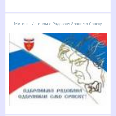
Митинг - Истином о Радовану бранимо Српску