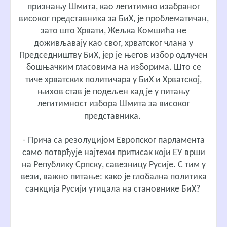
признању Шмита, као легитимно изабраног
високог представника за БиХ, је проблематичан,
зато што Хрвати, Жељка Комшића не
доживљавају као свог, хрватског члана у
Председништву БиХ, јер је његов избор одлучен
бошњачким гласовима на изборима. Што се
тиче хрватских политичара у БиХ и Хрватској,
њихов став је подељен кад је у питању
легитимност избора Шмита за високог
представника.
- Прича са резолуцијом Европског парламента
само потврђује најтежи притисак који ЕУ врши
на Републику Српску, савезницу Русије. С тим у
вези, важно питање: како је глобална политика
санкција Русији утицала на становнике БиХ?