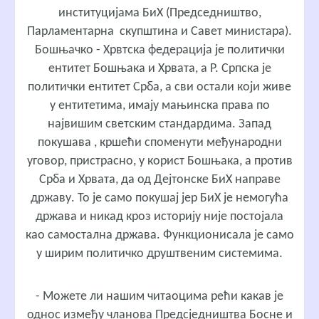
институцијама БиХ (Председништво,
Парламентарна скупштина и Савет министара).
Бошњачко - Хрвтска федерација је политички
ентитет Бошњака и Хрвата, а Р. Српска је
политички ентитет Срба, а сви остали који живе
у ентитетима, имају мањинска права по
највишим светским стандардима. Запад
покушава , кршећи споменути међународни
уговор, пристрасно, у корист Бошњака, а против
Срба и Хрвата, да од Дејтонске БиХ направе
државу. То је само покушај јер БиХ је немогућа
држава и никад кроз историју није постојала
као самостална држава. Функционисала је само
у ширим политичко друштвеним системима.
- Можете ли нашим читаоцима рећи какав је
однос између чланова Предсједништва Босне и