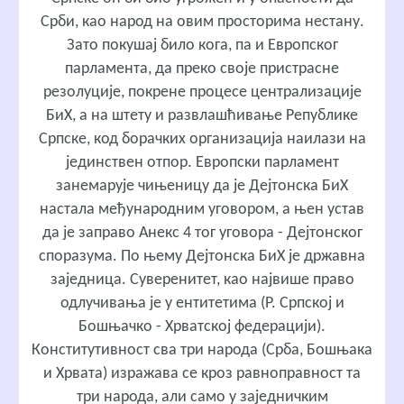
Срби, као народ на овим просторима нестану.
Зато покушај било кога, па и Европског
парламента, да преко своје пристрасне
резолуције, покрене процесе централизације
БиХ, а на штету и развлашћивање Републике
Српске, код борачких организација наилази на
јединствен отпор. Европски парламент
занемарује чињеницу да је Дејтонска БиХ
настала међународним уговором, а њен устав
да је заправо Анекс 4 тог уговора - Дејтонског
споразума. По њему Дејтонска БиХ је државна
заједница. Суверенитет, као највише право
одлучивања је у ентитетима (Р. Српској и
Бошњачко - Хрватској федерацији).
Конститутивност сва три народа (Срба, Бошњака
и Хрвата) изражава се кроз равноправност та
три народа, али само у заједничким