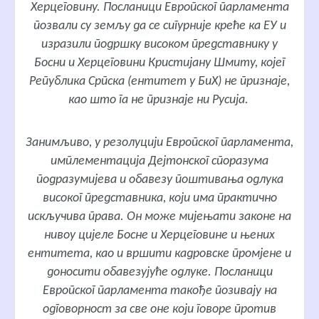
Херцеговину. Посланици Европског парламента
позвали су земљу да се сигурније креће ка ЕУ и
изразили подршку високом представнику у
Босни и Херцеговини Кристијану Шмиту, којег
Република Српска (ентитет у БиХ) не признаје,
као што га не признаје ни Русија.
Занимљиво, у резолуцији Европског парламента,
имплементација Дејтонског споразума
подразумијева и обавезу поштивања одлука
високог представника, који има практично
искључива права. Он може мијењати законе на
нивоу цијеле Босне и Херцеговине и њених
ентитета, као и вршити кадровске промјене и
доносити обавезујуће одлуке. Посланици
Европског парламента такође позивају на
одговорност за све оне који говоре против