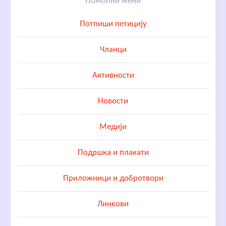
Помоћни мени
Потпиши петицију
Чланци
Активности
Новости
Медији
Подршка и плакати
Приложници и добротвори
Линкови