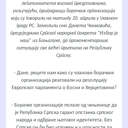
легитимитета високог представника,
укључујући, припадници борачких организација
који су говорили на митингу 20. априла у главном
граду РС. Замолили смо Данета Чанковића,
предсједника Српског народног покрета “Избор је
наш” из Бањалуке, да прокоментарише
ситуацију све већег притиска на Републику
Српску.
- Дане, реците нам како су чланови борачких
организација реаговали на резолуцију
Европског парламента о Босни и Херцеговини?
- Борачке организације полазе од чињенице да
је Република Српска гарант опстанка српског
народа и одбране његовог идентитета. Без
Српске он би био угрожен и у опасности да