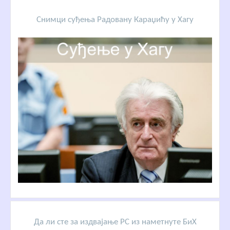
Снимци суђења Радовану Караџићу у Хагу
Да ли сте за издвајање РС из наметнуте БиХ