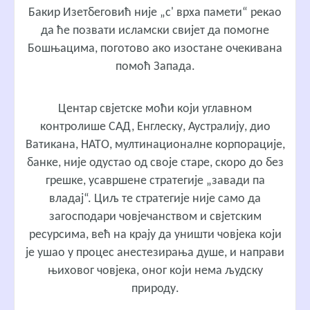
Бакир Изетбеговић није „с' врха памети“ рекао
да ће позвати исламски свијет да помогне
Бошњацима, поготово ако изостане очекивана
помоћ Запада.
Центар свјетске моћи који углавном
контролише САД, Енглеску, Аустралију, дио
Ватикана, НАТО, мултинационалне корпорације,
банке, није одустао од своје старе, скоро до без
грешке, усавршене стратегије „завади па
владај“. Циљ те стратегије није само да
загосподари човјечанством и свјетским
ресурсима, већ на крају да уништи човјека који
је ушао у процес анестезирања душе, и направи
њиховог човјека, оног који нема људску
природу.