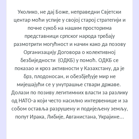
Уколико, не дај Боже, неправедни Свјетски
центар моћи успије у својој старој стратегији и
почне сукоб на нашим просторима
представници српског народа требају
размотрити могућност и начин како да позову
Организацију Договора о колективној
безбиједности (ОДКБ) у помоћ. ОДКБ се
показао и кроз активности у Казахстану, да је
брз, плодоносан, и обезбјеђује мир не
мијешајући се у унутрашње ствари државе.
Долази по позиву легитимних власти за разлику
од НАТО-а који често насилно интервенише и за
собом оставља разрушену и подијељену земљу,
попут Ирака, Либије, Авганистана, Украјине...