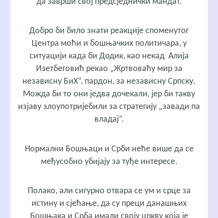
да заврши свој предсједнички мандат.
Добро би било знати реакције споменутог
Центра моћи и бошњачких политичара, у
ситуацији када би Додик, као некад Алија
Изетбеговић рекао „Жртвоваћу мир за
независну БиХ“, пардон, за независну Српску.
Можда би то они једва дочекали, јер би такву
изјаву злоупотријебили за стратегију „завади па
владај“.
Нормални Бошњаци и Срби неће више да се
међусобно убијају за туђе интересе.
Полако, али сигурно отвара се ум и срце за
истину и сјећање, да су преци данашњих
Бошњака и Срба имали своју цркву која је