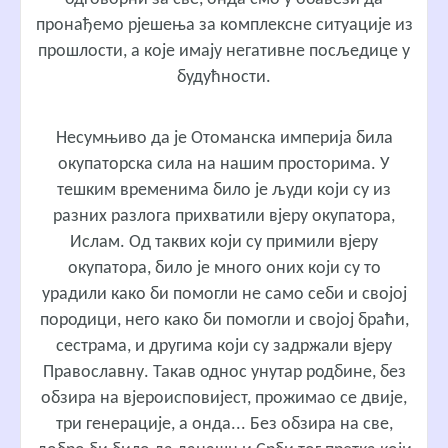
пронађемо рјешења за комплексне ситуације из
прошлости, а које имају негативне посљедице у
будућности.
Несумњиво да је Отоманска империја била
окупаторска сила на нашим просторима. У
тешким временима било је људи који су из
разних разлога прихватили вјеру окупатора,
Ислам. Од таквих који су примили вјеру
окупатора, било је много оних који су то
урадили како би помогли не само себи и својој
породици, него како би помогли и својој браћи,
сестрама, и другима који су задржали вјеру
Православну. Такав однос унутар родбине, без
обзира на вјероисповијест, прожимао се двије,
три генерације, а онда... Без обзира на све,