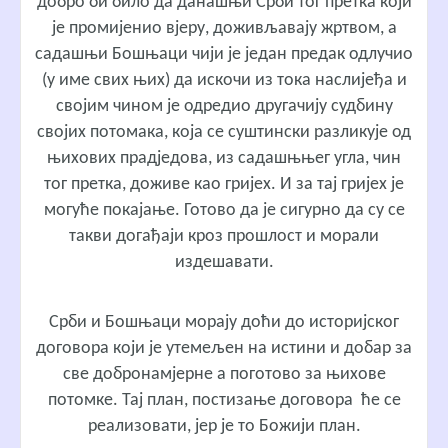
добро би било да данашњи Срби тог претка који
је промијенио вјеру, доживљавају жртвом, а
садашњи Бошњаци чији је један предак одлучио
(у име свих њих) да искочи из тока наслијеђа и
својим чином је одредио другачију судбину
својих потомака, која се суштински разликује од
њихових прадједова, из садашњњег угла, чин
тог претка, доживе као гријех. И за тај гријех је
могуће покајање. Готово да је сигурно да су се
такви догађаји кроз прошлост и морали
издешавати.
Срби и Бошњаци морају доћи до историјског
договора који је утемељен на истини и добар за
све добронамјерне а поготово за њихове
потомке. Тај план, постизање договора ће се
реализовати, јер је то Божији план.