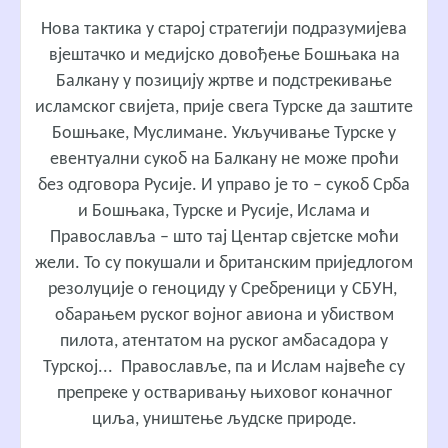
Нова тактика у старој стратегији подразумијева
вјештачко и медијско довођење Бошњака на
Балкану у позицију жртве и подстрекивање
исламског свијета, прије свега Турске да заштите
Бошњаке, Муслимане. Укључивање Турске у
евентуални сукоб на Балкану не може проћи
без одговора Русије. И управо је то – сукоб Срба
и Бошњака, Турске и Русије, Ислама и
Православља – што тај Центар свјетске моћи
жели. То су покушали и британским приједлогом
резолуције о геноциду у Сребреници у СБУН,
обарањем руског војног авиона и убиством
пилота, атентатом на руског амбасадора у
Турској... Православље, па и Ислам највеће су
препреке у остваривању њиховог коначног
циља, уништење људске природе.