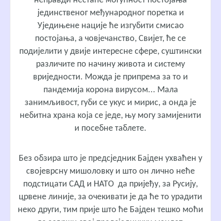
неправди нестаће могућност постојања
јединственог међународног поретка и
Уједињене нације ће изгубити смисао
постојања, а човјечанство, Свијет, ће се
подијелити у двије интересне сфере, суштински
различите по начину живота и систему
вриједности. Можда је припрема за то и
пандемија корона вирусом... Мала
занимљивост, губи се укус и мирис, а онда је
небитна храна која се једе, њу могу замијенити
и посебне таблете.
Без обзира што је предсједник Бајден ухваћен у
својеврсну мишоловку и што он лично неће
подстицати САД и НАТО да пријеђу, за Русију,
црвене линије, за очекивати је да ће то урадити
неко други, тим прије што ће Бајден тешко моћи