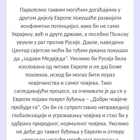
Паралелно таквим могућим догађајима у
другом дијелу Европе покушаће развијати
конфликтни потенцијал, како би не само
Украјину, већ и друге државе, а посебно Пољску
увукли у рат против Русије. Дакле, наведени
Центар свјетске моћи би туђим рукама покушао
да „задави Медвједа“. Уколико би Русија била
изолована од читаве Европе и не дај Боже
поклекла, исход би могао бити пораз
човјечанства и самог човјека. Тако
сагледавајући процесе, за очекивати је да се у
Европи појави покрет буђења – „Добри човјече
пробуди се“. Он би се супротставио неправедној
глобализацији и угрожавању човјека и стао би у
одбрану природног, нормалног човјека. Уколико
не дође до таквог буђења у Европи и отпору