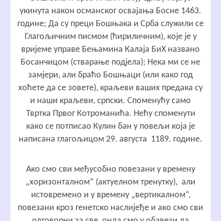
укинута након османског освајања Босне 1463.
године; Да су преци Бошњака и Срба служили се
Глагољичним писмом (ћириличним), које је у
вријеме управе Бењамина Калаја БиХ названо
Босанчицом (стварање подјела); Нека ми се не
замјери, али браћо Бошњаци (или како год
хоћете да се зовете), краљеви ваших предака су
и наши краљеви, српски. Споменућу само
Твртка Првог Котроманића. Нећу споменути
како се потписао Кулин бан у повељи која је
написана глагољицом 29. августа 1189. године.
Ако смо сви међусобно повезани у времену
„хоризонталном“ (актуелном тренутку), али
истовремено и у времену „вертикалном“,
повезани кроз генетско наслијеђе и ако смо сви
одговорни за све, онда смо у обавези да