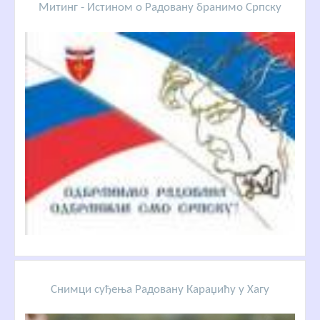
Митинг - Истином о Радовану бранимо Српску
Снимци суђења Радовану Караџићу у Хагу