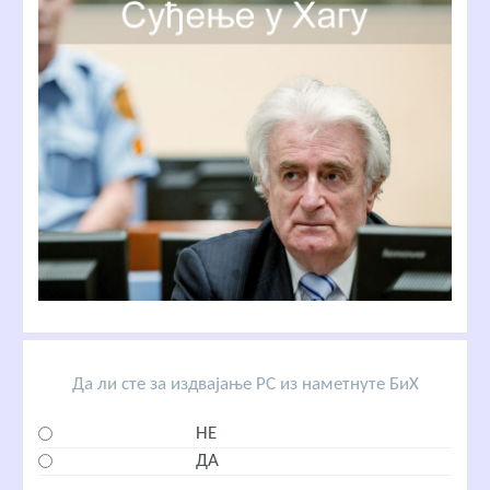
Да ли сте за издвајање РС из наметнуте БиХ
НЕ
ДА