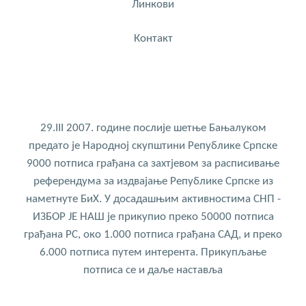
Линкови
Контакт
29.III 2007. године послије шетње Бањалуком
предато је Народној скупштини Републике Српске
9000 потписа грађана са захтјевом за расписивање
референдума за издвајање Републике Српске из
наметнуте БиХ. У досадашњим активностима СНП -
ИЗБОР ЈЕ НАШ је прикупио преко 50000 потписа
грађана РС, око 1.000 потписа грађана САД, и преко
6.000 потписа путем интерента. Прикупљање
потписа се и даље наставља