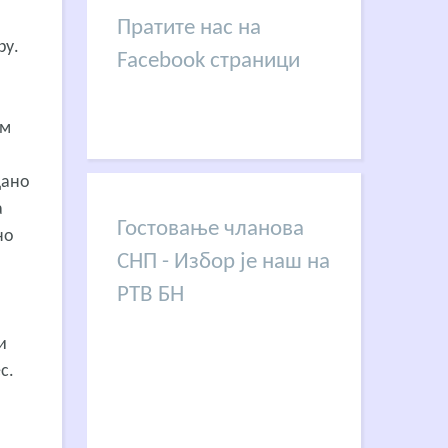
Пратите нас на
ру.
Facebook страници
ам
дано
а
Гостовање чланова
но
СНП - Избор је наш на
РТВ БН
и
с.