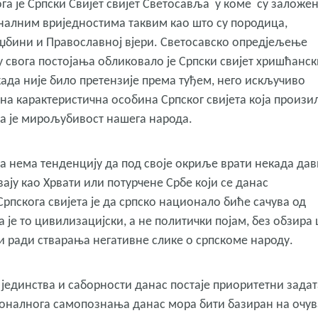
га је Српски Свијет свијет Светосавља у коме су заложе
алним вриједностима таквим као што су породица,
аџбини и Православној вјери. Светосавско опредјељење
у свога постојања обликовало је Српски свијет хришћанс
ада није било претензије према туђем, него искључиво
вна карактеристична особина Српског свијета која произи
а је мирољубивост нашега народа.
та нема тенденцију да под своје окриље врати некада да
ају као Хрвати или потурчене Србе који се данас
рпскога свијета је да српско национало биће сачува од
је то цивилизацијски, а не политички појам, без обзира
и ради стварања негативне слике о српскоме народу.
е јединства и саборности данас постаје приоритетни задат
оналнога самопознања данас мора бити базиран на очу