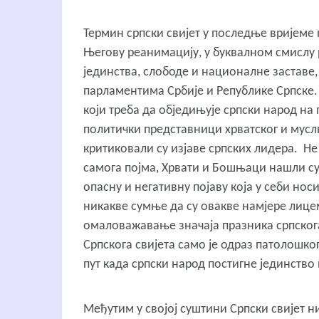
Термин српски свијет у последње вријеме 
Његову реанимацију, у буквалном смислу 
јединства, слободе и националне заставе,
парламентима Србије и Републике Српске.
који треба да обједињује српски народ на 
политички представници хрватског и мус
критиковали су изјаве српских лидера. Не
самога појма, Хрвати и Бошњаци нашли су 
опасну и негативну појаву која у себи но
никакве сумње да су овакве намјере лице
омаловажавање значаја празника српскога
Српскога свијета само је одраз патолошко
пут када српски народ постигне јединство
Међутим у својој суштини Српски свијет н