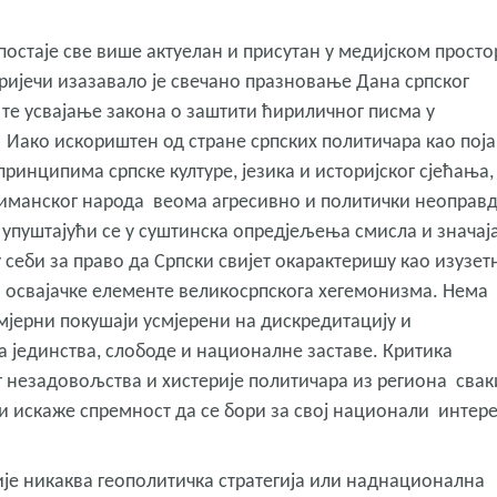
постаје све више актуелан и присутан у медијском просто
ријечи изазавало је свечано празновање Дана српског
 те усвајање закона о заштити ћириличног писма у
 Иако искориштен од стране српских политичара као пој
принципима српске културе, језика и историјског сјећања,
лиманског народа веома агресивно и политички неоправ
 упуштајући се у суштинска опредјељења смисла и значај
себи за право да Српски свијет окарактеришу као изузет
си освајачке елементе великосрпскога хегемонизма. Нема
мјерни покушаји усмјерени на дискредитацију и
 јединства, слободе и националне заставе. Критика
г незадовољства и хистерије политичара из региона свак
 и искаже спремност да се бори за свој национали интере
ије никаква геополитичка стратегија или наднационална