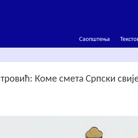
Саопштења
Тексто
ровић: Коме смета Српски свиј