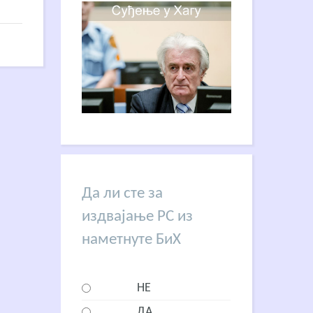
Да ли сте за
издвајање РС из
наметнуте БиХ
НЕ
ДА