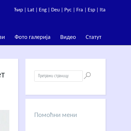
Ћир |
Lat |
Eng |
Deu |
Рус |
Fra |
Esp |
Ita
ви
Фото галерија
Видео
Статут
ет
Помоћни мени