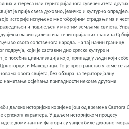
алних интереса или територијалнога суверенитета других
ијет је прије свега духовно, језичко и културно опредје
и своје историје испуњене многобројним страдањима и чес
 разједињен и подијељен у многим земљама свијета. Упр
 одувјек излазио далеко иза територијалних граница Србиј
кључиво свога сопственога народа. На тај начин границе
ог подручја, који је саставни дио српске културе и
т је посебна цивилизација којој припадају људи који себе
Црногорци, и Македонци. То је пространство у коме се љ
новама овога свијета, без обзира на територијалну
чко наметање осјећања припадности некоме другоме
себи далеке историјске коријене још од времена Светога 
ље српскога карактера. У даљем историјском процесу
 идеје доминантни фактори су увијек биле духовно-мора