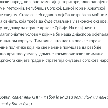
рпски народ, посебно тамо гдје је територијално одвојен 
ву и Метохији, Републици Српској, Црној Гори и Хрватској
 свијету. Стога се већ одавно осјећа потреба за моћном
свијета, која треба да буде стављена у законске оквире,
у подршку од стране државе Србије. На овај начин
благопријатне услове у којима би наша дијаспора осјећал
оналном корпусу. Тим више што нас на овакве кораке
не политике која на све начине покушава да разбије
упно друштво уведе у домене космополитског поимања
 Српскога свијета гради и стратегија очувања српскога нар
вић, савјетник СНП – Избор је наш за религијска питања
шког у Бања Луци