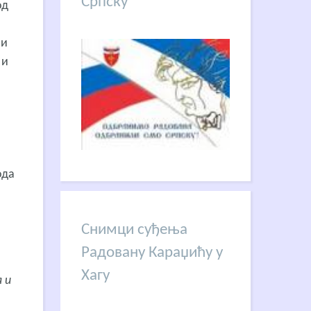
Српску
од
 и
 и
а
ода
Снимци суђења
Радовану Караџићу у
Хагу
 и