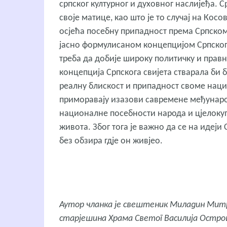
српског културног и духовног наслијеђа. С
своје матице, као што је то случај на Косо
осјећа посебну припадност према Српскоме
јасно формулисаном концепцијом Српскога 
треба да добије широку политичку и правн
концепција Српскога свијета стварала би 
реалну блискост и припадност своме наци
приморавају изазови савремене међународ
националне посебности народа и цјелок
живота. Због тога је важно да се на идеји
без обзира гдје он живјео.
Аутор чланка је свештеник Миладин Митро
старјешина Храма Светог Василија Остро