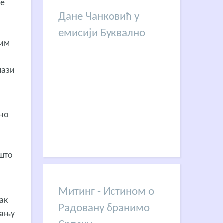
не
Дане Чанковић у
емисији Буквално
ким
лази
вно
 што
Митинг - Истином о
ак
Радовану бранимо
вању