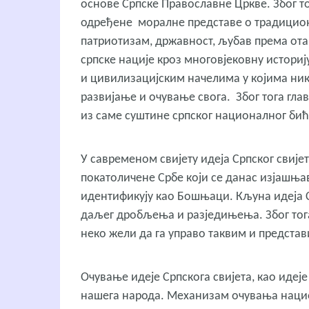
основе Српске Православне Цркве. Због то
одређене моралне представе о традицион
патриотизам, државност, љубав према от
српске нације кроз многовјековну историј
и цивилизацијским начелима у којима ник
развијање и очување свога. Због тога гла
из саме суштине српског националног бић
У савременом свијету идеја Српског свије
покатоличене Србе који се данас изјашњав
идентификују као Бошњаци. Кљуна идеја С
даљег дробљења и разједињења. Због тога 
неко жели да га управо таквим и представ
Очување идеје Српскога свијета, као идеј
нашега народа. Механизам очувања наци