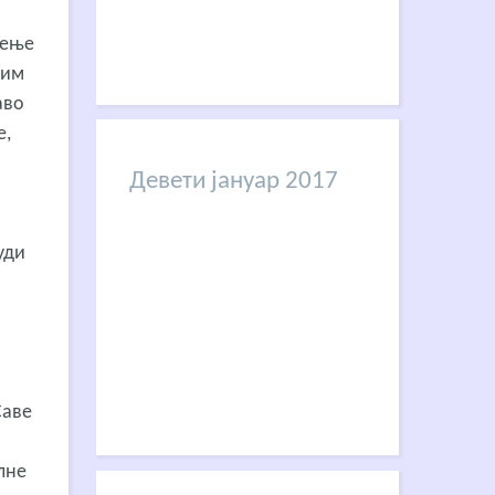
љење
тим
аво
е,
Девети јануар 2017
уди
Саве
лне