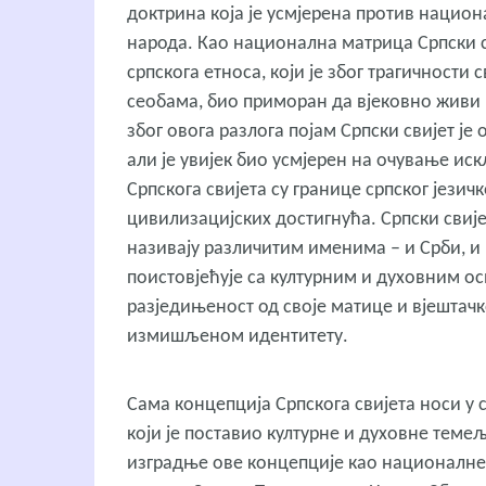
доктрина која је усмјерена против национ
народа. Као национална матрица Српски св
српскога етноса, који је због трагичност
сеобама, био приморан да вјековно живи
због овога разлога појам Српски свијет је
али је увијек био усмјерен на очување ис
Српскога свијета су границе српског језичк
цивилизацијских достигнућа. Српски свије
називају различитим именима – и Срби, и 
поистовјећује са културним и духовним ос
разједињеност од своје матице и вјешта
измишљеном идентитету.
Сама концепција Српскога свијета носи у 
који је поставио културне и духовне теме
изградње ове концепције као националне