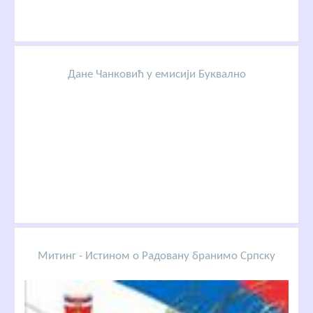
Дане Чанковић у емисији Буквално
Митинг - Истином о Радовану бранимо Српску