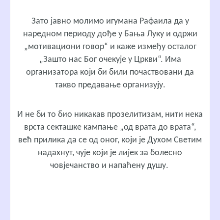
Зато јавно молимо игумана Рафаила да у
наредном периоду дође у Бања Луку и одржи
„мотивациони говор“ и каже између осталог
„Зашто нас Бог очекује у Цркви“. Има
организатора који би били почаствовани да
такво предавање организују.
И не би то био никакав прозелитизам, нити нека
врста секташке кампање „од врата до врата“,
већ прилика да се од оног, који је Духом Светим
надахнут, чује који је лијек за болесно
човјечанство и напаћену душу.