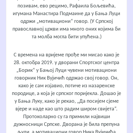
позивам, ево рецимо, Рафаила Бољевића,
игумана Манастира Подмаине да у Бања Луци
одржи „мотивациони“ говор. (У Српској
православној цркви има много оних којима би
та молба могла бити упућена.)
С времена на вријеме прође ми мисао како је
28. октобра 2019. у дворани Спортског центра
„Борик“ у Бањој Луци чувени мотивациони
говорник Ник Вујичић одржао свој говор. Он,
како је сам изјавио, потиче из назаренске
породице, а која је српског поријекла. Дошао је
у Бања Луку, како је рекао, „Да посијем сјеме
вјере и наде као што радим широм свијета“.
Протоколарно су га примили највиши
дужносници Српске. Дворана је била препуна
људи, а мотивациони говор Ника Вујичића