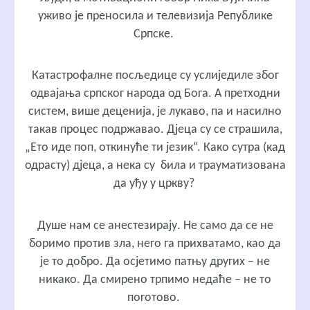
уживо је преносила и телевизија Републике
Српске.
Катастрофалне посљедице су услиједиле због
одвајања српског народа од Бога. А претходни
систем, више деценија, је лукаво, па и насилно
такав процес подржавао. Дјеца су се страшила,
„Ето иде поп, откинуће ти језик“. Како сутра (кад
одрасту) дјеца, а нека су била и трауматизована
да уђу у цркву?
Душе нам се анестезирају. Не само да се не
боримо против зла, него га прихватамо, као да
је то добро. Да осјетимо патњу других – не
никако. Да смирено трпимо недаће – не то
поготово.