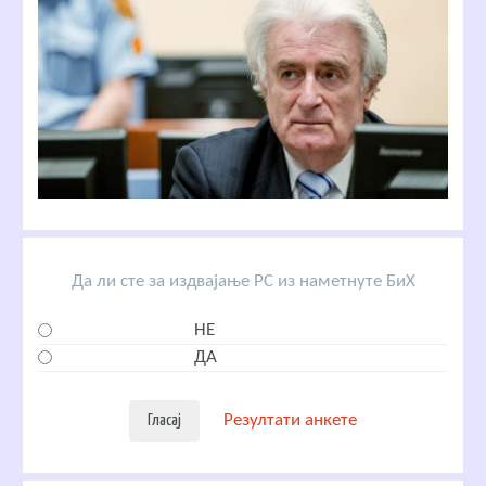
Да ли сте за издвајање РС из наметнуте БиХ
НЕ
ДА
Резултати анкете