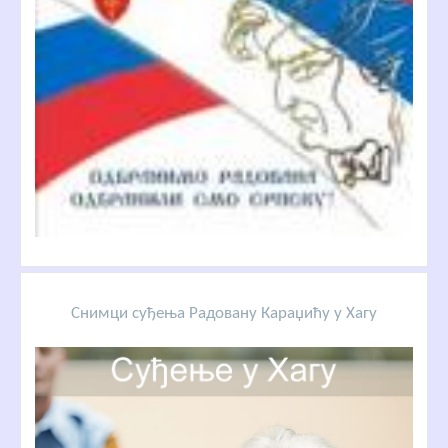
Снимци суђења Радовану Караџићу у Хагу