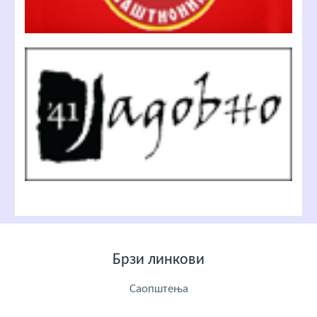
Брзи линкови
Саопштења