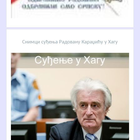
Снимци суђења Радовану Караџићу у Хагу