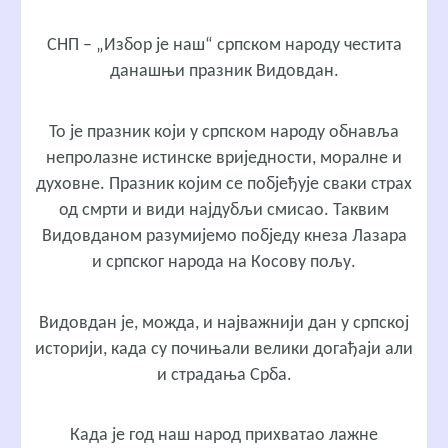
СНП – „Избор је наш“ српском народу честита
данашњи празник Видовдан.
То је празник који у српском народу обнавља
непролазне истинске вриједности, моралне и
духовне. Празник којим се побјеђује сваки страх
од смрти и види најдубљи смисао. Таквим
Видовданом разумијемо побједу кнеза Лазара
и српског народа на Косову пољу.
Видовдан је, можда, и најважнији дан у српској
историји, када су почињали велики догађаји али
и страдања Срба.
Када је год наш народ прихватао лажне