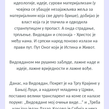
идеологије, идеје, сурови материјализам (у
човјека се убацује незајажљива жеља за
материјалним која све друго брише), добијао је
власт која га је тлачила и одводила
странпутицом у пропаст. А онда страдање,
трпљење. Видовдан и спознаја – Христос је
међу нама. И српски народ поново излази на
прави пут. Пут Оног који је Истина и Живот.
Видовданом ми рушимо заблуде, лажне наде и
идеје, лажне вриједности и лажне вође.
Данас, на Видовдан, Покрет је на Тргу Крајине у
Бањој Луци, а надахнут младима у Цркви,
поставио велики транспарент на коме се налазе
поруке: „Видовдане мој очињи виде...“ и „Треба
нам још један Лазар, Косово је Србија и нека