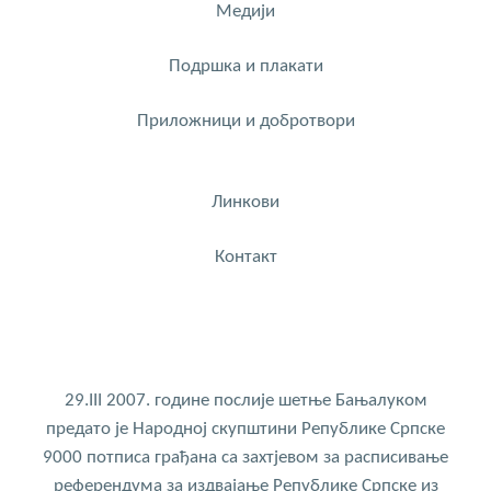
Медији
Подршка и плакати
Приложници и добротвори
Линкови
Контакт
29.III 2007. године послије шетње Бањалуком
предато је Народној скупштини Републике Српске
9000 потписа грађана са захтјевом за расписивање
референдума за издвајање Републике Српске из