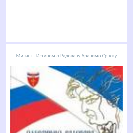
Митинг - Истином о Радовану бранимо Српску