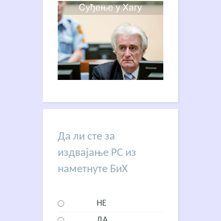
Да ли сте за
издвајање РС из
наметнуте БиХ
НЕ
ДА