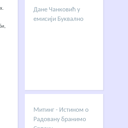
х.
Дане Чанковић у
емисији Буквално
би,
Митинг - Истином о
Радовану бранимо