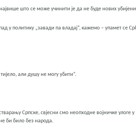
ајвише што се може учинити је да не буде нових убијени
ад у политику „завади па владај“, кажемо – упамет се Ср
 тијело, али душу не могу убити“.
стварању Српске, свјесни смо неопходне војничке улоге у
не би било без народа.