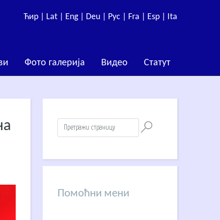
Ћир |
Lat |
Eng |
Deu |
Рус |
Fra |
Esp |
Ita
ви
Фото галерија
Видео
Статут
на
Помоћни мени