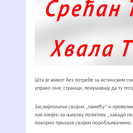
Шта је живот без потребе за истинским 
управо они, странци, покушавају да ту по
Заслијепљени својом „памећу“ и превели
лак плијен за њихову политику „завади п
покорно прилазе својим поробљивачима.