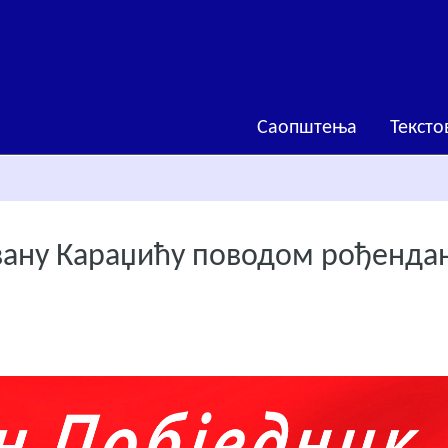
Саопштења
Тексто
овану Караџићу поводом рођенда