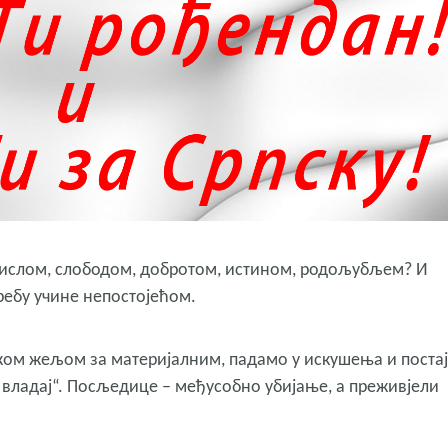
смислом, слободом, добротом, истином, родољубљем? И
требу учине непостојећом.
ком жељом за материјалним, падамо у искушења и поста
а владај“. Посљедице – међусобно убијање, а преживјели