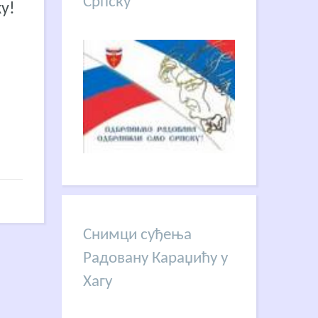
Српску
у!
Снимци суђења
Радовану Караџићу у
Хагу