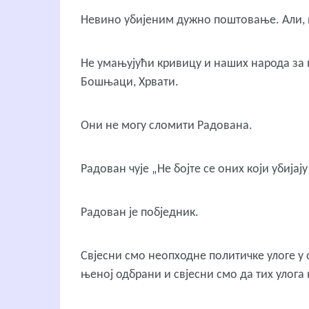
Невино убијеним дужно поштовање. Али, н
Не умањујући кривицу и наших народа за п
Бошњаци, Хрвати.
Они не могу сломити Радована.
Радован чује „Не бојте се оних који убијају
Радован је побједник.
Свјесни смо неопходне политичке улоге у 
њеној одбрани и свјесни смо да тих улога 