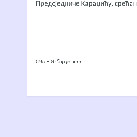
Предсједниче Караџићу, срећан 
СНП – Избор је наш