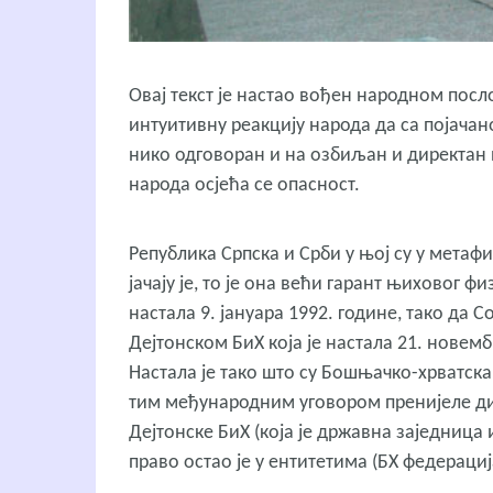
Овај текст је настао вођен народном посл
интуитивну реакцију народа да са појача
нико одговоран и на озбиљан и директан н
народа осјећа се опасност.
Република Српска и Срби у њој су у метаф
јачају је, то је она већи гарант њиховог ф
настала 9. јануара 1992. године, тако да
Дејтонском БиХ која је настала 21. нове
Настала је тако што су Бошњачко-хрватска 
тим међународним уговором пренијеле дио
Дејтонске БиХ (која је државна заједница 
право остао је у ентитетима (БХ федерација