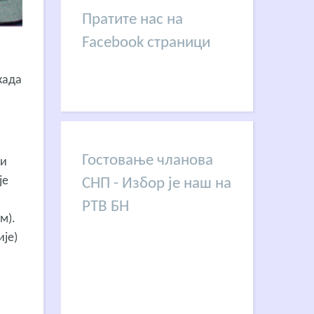
Пратите нас на
Facebook страници
када
Гостовање чланова
 и
је
СНП - Избор је наш на
РТВ БН
м).
ије)