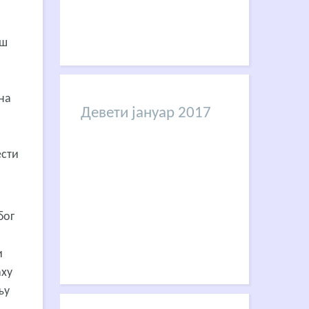
аш
 на
Девети јануар 2017
ести
бог
и
аху
њу