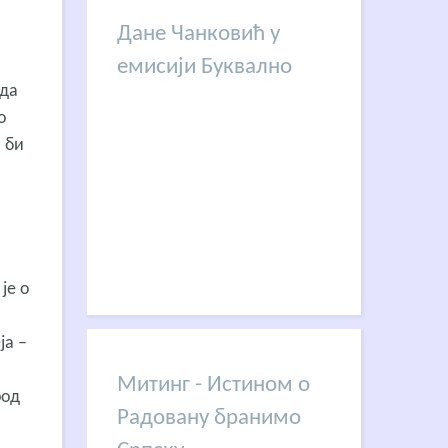
Дане Чанковић у
емисији Буквално
 да
о
 би
је о
ја –
Митинг - Истином о
род
Радовану бранимо