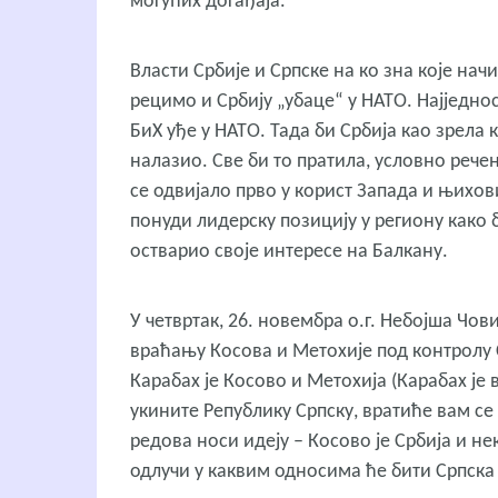
могућих догађаја.
Власти Србије и Српске на ко зна које начи
рецимо и Србију „убаце“ у НАТО. Најједнос
БиХ уђе у НАТО. Тада би Србија као зрела 
налазио. Све би то пратила, условно рече
се одвијало прво у корист Запада и њихов
понуди лидерску позицију у региону како 
остварио своје интересе на Балкану.
У четвртак, 26. новембра о.г. Небојша Чов
враћању Косова и Метохије под контролу С
Карабах је Косово и Метохија (Карабах је 
укините Републику Српску, вратиће вам се
редова носи идеју – Косово је Србија и н
одлучи у каквим односима ће бити Српска 