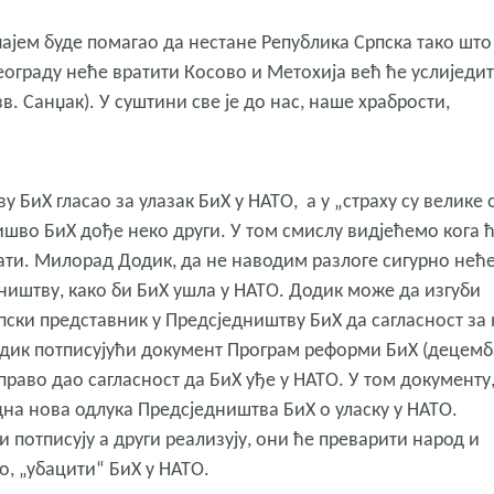
учајем буде помагао да нестане Република Српска тако што
Београду неће вратити Косово и Метохија већ ће услиједи
в. Санџак). У суштини све је до нас, наше храбрости,
 БиХ гласао за улазак БиХ у НАТО, а у „страху су велике 
ишво БиХ дође неко други. У том смислу видјећемо кога ћ
ати. Милорад Додик, да не наводим разлоге сигурно нећ
ништву, како би БиХ ушла у НАТО. Додик може да изгуби
српски представник у Предсједништву БиХ да сагласност за
 Додик потписујући документ Програм реформи БиХ (децем
аправо дао сагласност да БиХ уђе у НАТО. У том документу
одна нова одлука Предсједништва БиХ о уласку у НАТО.
и потписују а други реализују, они ће преварити народ и
о, „убацити“ БиХ у НАТО.