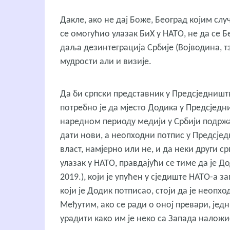
Дакле, ако не дај Боже, Београд којим сл
се омогућио улазак БиХ у НАТО, не да се 
даља дезинтеграција Србије (Војводина, тз
мудрости али и визије.
Да би српски представник у Предсједништву
потребно је да мјесто Додика у Предсједн
наредном периоду медији у Србији подрж
дати нови, а неопходни потпис у Предсјед
власт, намјерно или не, и да неки други 
улазак у НАТО, правдајући се тиме да је
2019.), који је упућен у сједиште НАТО-а з
који је Додик потписао, стоји да је неопх
Међутим, ако се ради о оној превари, једн
урадити како им је неко са Запада наложи