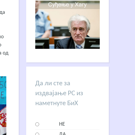
 да
но
о
а од
Да ли сте за
издвајање РС из
наметнуте БиХ
НЕ
ДА