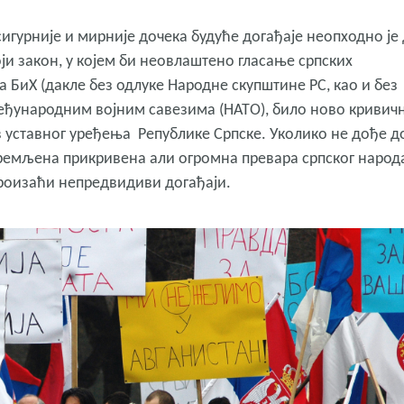
сигурније и мирније дочека будуће догађаје неопходно је
ји закон, у којем би неовлаштено гласање српских
 БиХ (дакле без одлуке Народне скупштине РС, као и без
међународним војним савезима (НАТО), било ново кривич
ив уставног уређења Републике Српске. Уколико не дође д
ипремљена прикривена али огромна превара српског народ
произаћи непредвидиви догађаји.