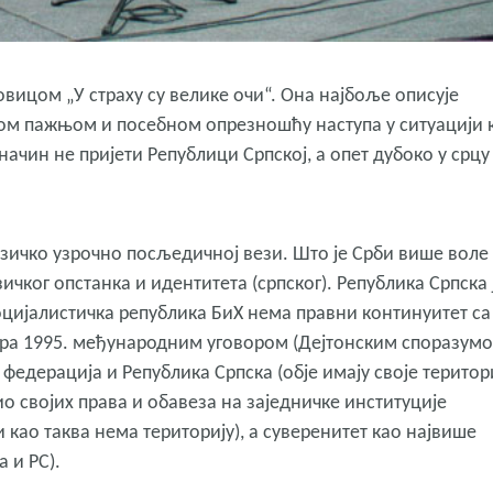
овицом „У страху су велике очи“. Она најбоље описује
ном пажњом и посебном опрезношћу наступа у ситуацији 
ачин не пријети Републици Српској, а опет дубоко у срцу
изичко узрочно посљедичној вези. Што је Срби више воле
изичког опстанка и идентитета (српског). Република Српска 
 Социјалистичка република БиХ нема правни континуитет са
мбра 1995. међународним уговором (Дејтонским споразумо
федерација и Република Српска (обје имају своје територ
 својих права и обавеза на заједничке институције
и као таква нема територију), а суверенитет као највише
 и РС).