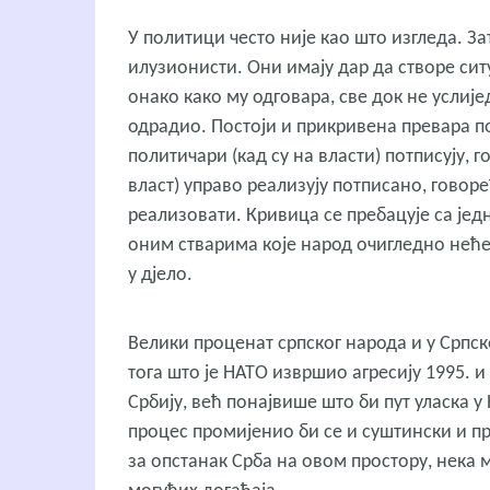
У политици често није као што изгледа. З
илузионисти. Они имају дар да створе ситуа
онако како му одговара, све док не услије
одрадио. Постоји и прикривена превара п
политичари (кад су на власти) потписују, г
власт) управо реализују потписано, говор
реализовати. Кривица се пребацује са једни
оним стварима које народ очигледно неће,
у дјело.
Велики проценат српског народа и у Српско
тога што је НАТО извршио агресију 1995. и
Србију, већ понајвише што би пут уласка у
процес промијенио би се и суштински и п
за опстанак Срба на овом простору, нек