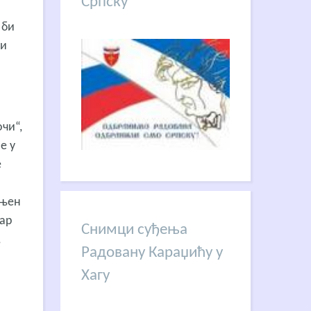
Српску
 би
ти
очи“,
е у
е
 њен
бар
Снимци суђења
,
Радовану Караџићу у
Хагу