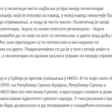
ато у политици често најбољи успјех имају политичари
цију, која је илузија за народ, у којој народ закључује б
ди отрежњење, а онда је често касно. Политичар је своје
олитичара. Једна се може описати реченицом – Једни
оворећи да то није то што су потписали, а други (кад дођу
ећи, они претходни су то потписали и ми морамо то
х на друге. Подразумијева се да је у том случају ријеч о
 а политичари из разних разлога управо то морају спров
ј и у Србији је против учлањења у НАТО. И то није само з
 1999. на Републику Српску Крајину, Републику Српску и
 НАТО био пут нестанка Српске, а кроз један сложен и дуж
равославни идентитет српског народа. У том реалном стр
а ми буде дозвољено и да погријешим у сљедећем изноше