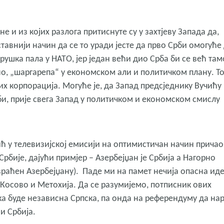
не и из којих разлога притиснуте су у захтјеву Запада да,
тавнији начин да се то уради јесте да прво Срби омогуће
крушка пала у НАТО, јер један већи дио Срба би се већ там
но, „шаргарепа“ у економском али и политичком плану. То
их корпорација. Могуће је, да Запад предсједнику Вучићу
би, прије свега Запад у политичком и економском смислу
ић у телевизијској емисији на оптимистичан начин причао 
рбије, дајући примјер – Азербејџан је Србија а Нагорно
враћен Азербејџану). Паде ми на памет нечија опасна иде
 Косово и Метохија. Да се разумијемо, потписник ових
ека буде независна Српска, па онда на референдуму да на
и Србија.