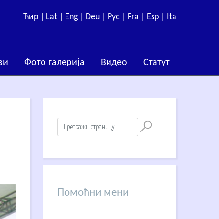
Ћир |
Lat |
Eng |
Deu |
Рус |
Fra |
Esp |
Ita
ви
Фото галерија
Видео
Статут
Помоћни мени