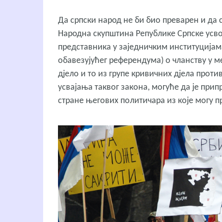
Да српски народ не би био преварен и да 
Народна скупштина Републике Српске усво
представника у заједничким институцијама
обавезујућег референдума) о чланству у 
дјело и то из групе кривичних дјела прот
усвајања таквог закона, могуће да је пр
стране његових политичара из које могу 