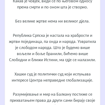
Какав је човјек, види се по његовом односу
према смрти и по оном шта је створио.
Без велике жртве нема ни великог дјела.
Република Српска је настала на храбрости и
жртви појединаца, па онда и народа. Узвратила
је слободом народа. Што је будемо више
вољели и боље бранили, бићемо више
Слободни и ближи Истини, ма гдје се налазили.
Хашки суд је политички суд који испуњава
интересе Центра неправедне глобализације.
Разумијевање и мир на Балкану постиже се
прихватањем права да други сами бирају своје