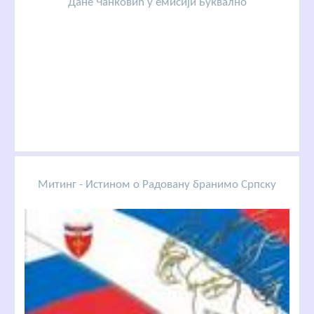
Дане Чанковић у емисији Буквално
Митинг - Истином о Радовану бранимо Српску