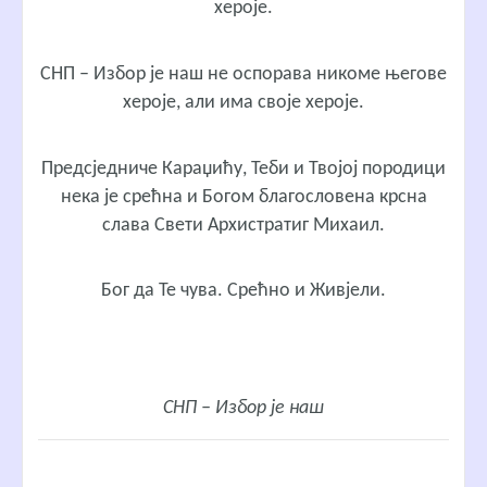
хероје.
СНП – Избор је наш не оспорава никоме његове
хероје, али има своје хероје.
Предсједниче Караџићу, Теби и Твојој породици
нека је срећна и Богом благословена крсна
слава Свети Архистратиг Михаил.
Бог да Те чува. Срећно и Живјели.
СНП – Избор је наш