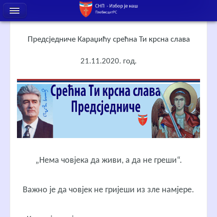
Предсједниче Караџићу срећна Ти крсна слава
21.11.2020. год.
„Нема човјека да живи, а да не греши“.
Важно је да човјек не гријеши из зле намјере.