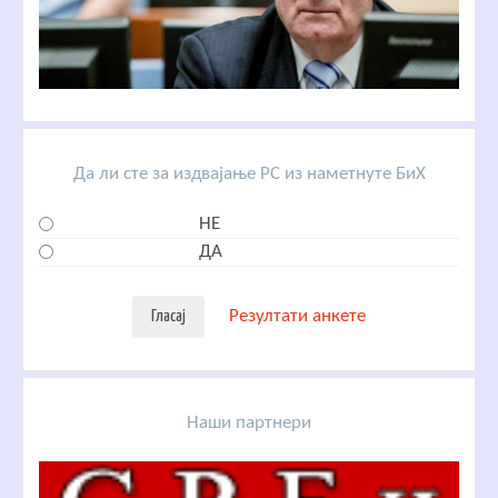
Да ли сте за издвајање РС из наметнуте БиХ
НЕ
ДА
Резултати анкете
Наши партнери