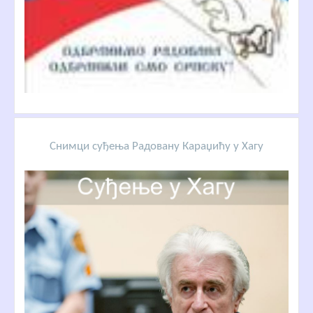
Снимци суђења Радовану Караџићу у Хагу