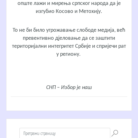
опште лажи и мирења српског народа да је
изгубио Косово и Метохију.
То не би било угрожавање слободе медија, већ
превентивно дјеловање да се заштити
територијални интегритет Србије и спријечи рат
у региону.
СНП – Избор је наш