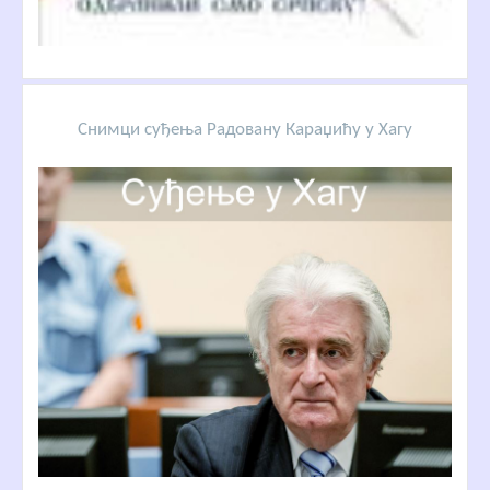
Снимци суђења Радовану Караџићу у Хагу