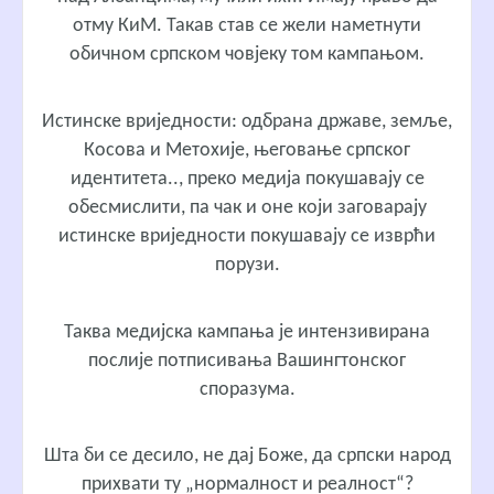
отму КиМ. Такав став се жели наметнути
обичном српском човјеку том кампањом.
Истинске вриједности: одбрана државе, земље,
Косова и Метохије, његовање српског
идентитета.., преко медија покушавају се
обесмислити, па чак и оне који заговарају
истинске вриједности покушавају се изврћи
порузи.
Таква медијска кампања је интензивирана
послије потписивања Вашингтонског
споразума.
Шта би се десило, не дај Боже, да српски народ
прихвати ту „нормалност и реалност“?