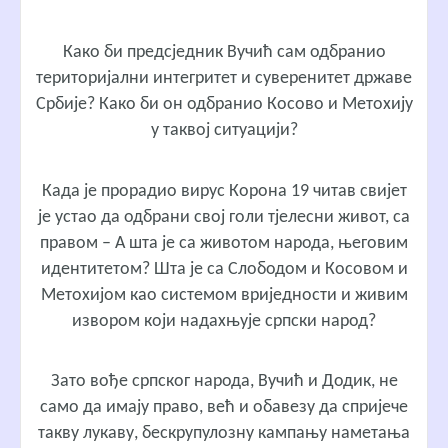
Како би предсједник Вучић сам одбранио
територијални интегритет и суверенитет државе
Србије? Како би он одбранио Косово и Метохију
у таквој ситуацији?
Када је прорадио вирус Корона 19 читав свијет
је устао да одбрани свој голи тјелесни живот, са
правом – А шта је са животом народа, његовим
идентитетом? Шта је са Слободом и Косовом и
Метохијом као системом вриједности и живим
извором који надахњује српски народ?
Зато вође српског народа, Вучић и Додик, не
само да имају право, већ и обавезу да спријече
такву лукаву, бескрупулозну кампању наметања