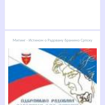
Митинг - Истином о Радовану бранимо Српску