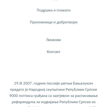
Подршка и плакати
Приложници и добротвори
Линкови
Контакт
29.III 2007. године послије шетње Бањалуком
предато је Народној скупштини Републике Српске
9000 потписа грађана са захтјевом за расписивање
референдума за издвајање Републике Српске из