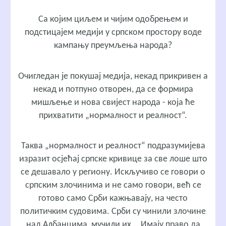
Са којим циљем и чијим одобрењем и
подстицајем медији у српском простору воде
кампању преумљења народа?
Очигледан је покушај медија, некад прикривен а
некад и потпуно отворен, да се формира
мишљење и нова свијест народа - која ће
прихватити „нормалност и реалност“.
Таква „нормалност и реалност“ подразумијева
изразит осјећај српске кривице за све лоше што
се дешавало у региону. Искључиво се говори о
српским злочинима и не само говори, већ се
готово само Срби кажњавају, на често
политичким судовима. Срби су чинили злочине
над Албанцима, мучили их... Имају право да