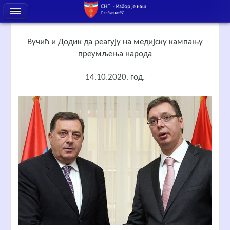
Вучић и Додик да реагују на медијску кампању
преумљења народа
14.10.2020. год.