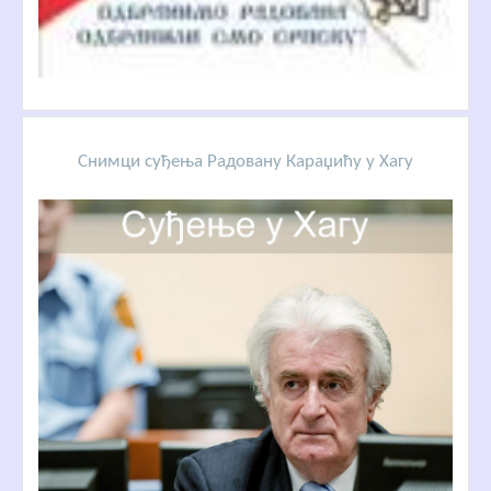
Снимци суђења Радовану Караџићу у Хагу