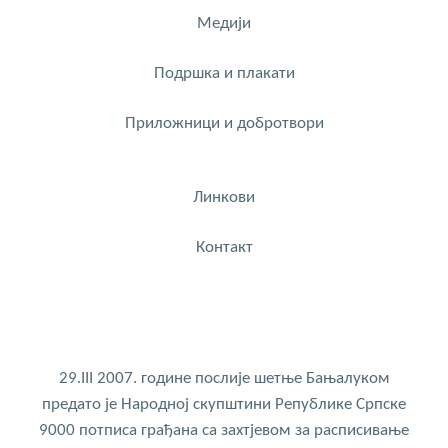
Медији
Подршка и плакати
Приложници и добротвори
Линкови
Контакт
29.III 2007. године послије шетње Бањалуком
предато је Народној скупштини Републике Српске
9000 потписа грађана са захтјевом за расписивање