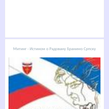
Митинг - Истином о Радовану бранимо Српску