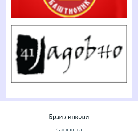
Брзи линкови
Саопштења