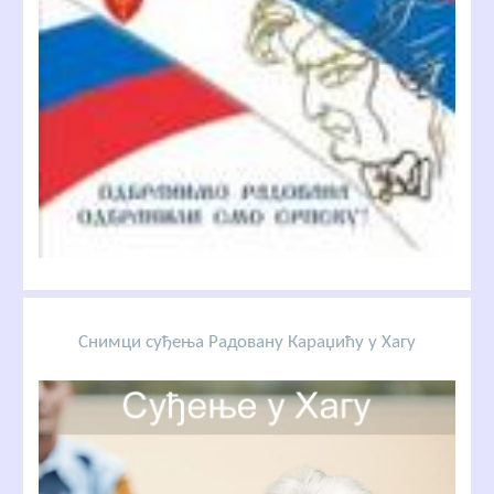
Снимци суђења Радовану Караџићу у Хагу