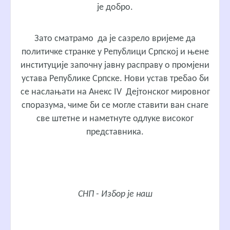
је добро.
Зато сматрамо да је сазрело вријеме да
политичке странке у Републици Српској и њене
институције започну јавну расправу о промјени
устава Републике Српске. Нови устав требао би
се наслањати на Анекс IV Дејтонског мировног
споразума, чиме би се могле ставити ван снаге
све штетне и наметнуте одлуке високог
представника.
СНП - Избор је наш