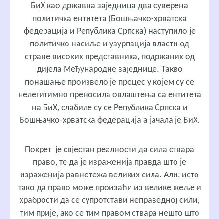
БиХ као државна заједница два суверена
политичка ентитета (Бошњачко-хрватска
федерација и Република Српска) наступило је
политичко насиље и узурпација власти од
стране високих представника, подржаних од
дијела Међународне заједнице. Такво
понашање произвело је процес у којем су се
нелегитимно преносила овлаштења са ентитета
на БиХ, слабиле су се Република Српска и
Бошњачко-хрватска федерација а јачала је БиХ.
Покрет је свјестан реалности да сила ствара
право, те да је израженија правда што је
израженија равнотежа великих сила. Али, исто
тако да право може произаћи из велике жеље и
храбрости да се супротстави неправедној сили,
тим прије, ако се тим правом ствара нешто што