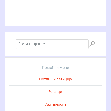
Помоћни мени
Потпиши петицију
Чланци
Активности