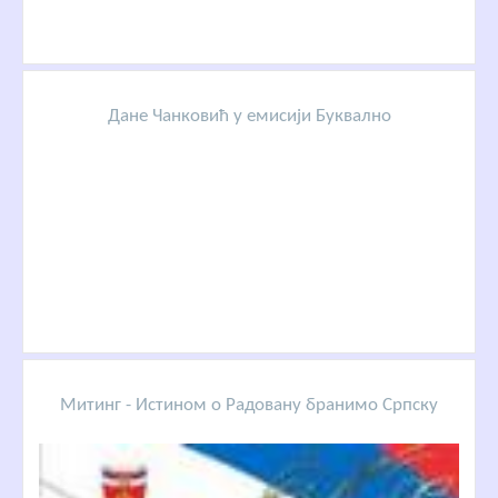
Дане Чанковић у емисији Буквално
Митинг - Истином о Радовану бранимо Српску