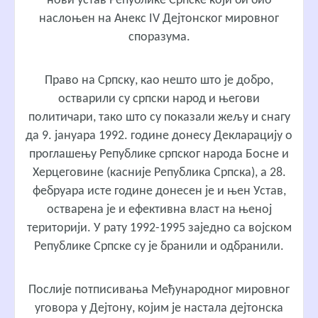
нови устав Републике Српске који би био
наслоњен на Анекс IV Дејтонског мировног
споразума.
Право на Српску, као нешто што је добро,
остварили су српски народ и његови
политичари, тако што су показали жељу и снагу
да 9. јануара 1992. године донесу Декларацију о
проглашењу Републике српског народа Босне и
Херцеговине (касније Република Српска), а 28.
фебруара исте године донесен је и њен Устав,
остварена је и ефективна власт на њеној
територији. У рату 1992-1995 заједно са војском
Републике Српске су је бранили и одбранили.
Послије потписивања Међународног мировног
уговора у Дејтону, којим је настала дејтонска