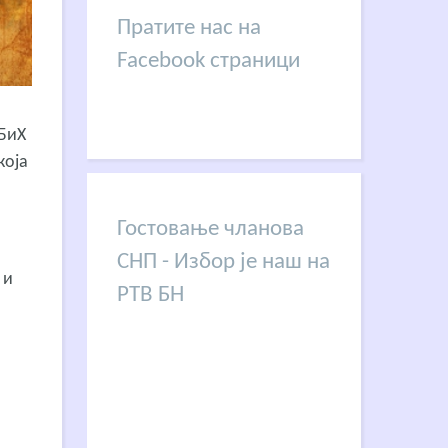
Пратите нас на
Facebook страници
 БиХ
која
Гостовање чланова
СНП - Избор је наш на
 и
РТВ БН