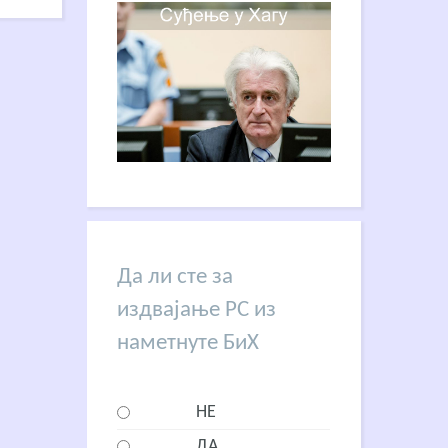
Да ли сте за
издвајање РС из
наметнуте БиХ
НЕ
ДА