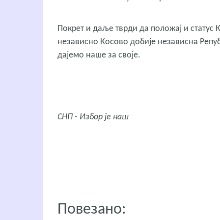
Покрет и даље тврди да положај и статус К
независно Косово добије независна Републ
дајемо наше за своје.
СНП - Избор је наш
Повезано: