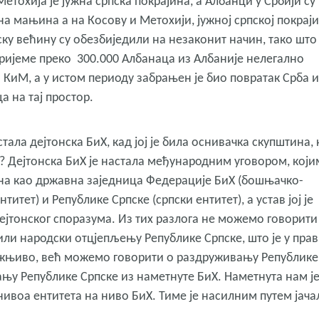
етохија је јужна српска покрајина, а Албанци у Србији су
а мањина а на Косову и Метохији, јужној српској покраји
ку већину су обезбиједили на незаконит начин, тако што 
ријеме преко 300.000 Албанаца из Албаније нелегално
 КиМ, а у истом периоду забрањен је био повратак Срба и
а на тај простор.
стала дејтонска БиХ, кад јој је била оснивачка скупштина, 
ав? Дејтонска БиХ је настала међународним уговором, који
а као државна заједница Федерације БиХ (бошњачко-
нтитет) и Републике Српске (српски ентитет), а устав јој је
Дејтонског споразума. Из тих разлога не можемо говорити
 или народски отцјепљењу Републике Српске, што је у пра
жњиво, већ можемо говорити о раздруживању Републике
њу Републике Српске из наметнуте БиХ. Наметнута нам је
ивоа ентитета на ниво БиХ. Тиме је насилним путем јача