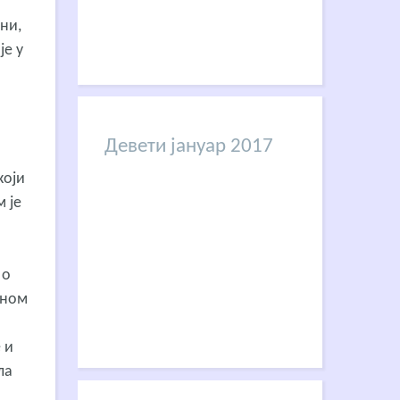
ни,
је у
Девети јануар 2017
који
м је
 о
вном
 и
ла