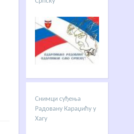
Српску
Снимци суђења
Радовану Караџићу у
Хагу