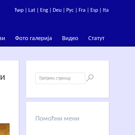
Ћир |
Lat |
Eng |
Deu |
Рус |
Fra |
Esp |
Ita
ви
Фото галерија
Видео
Статут
 и
Помоћни мени