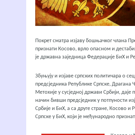
Покрет сматра изјаву бошњачког члана Пр
признати Косово, врло опасном и дестабил
је државна заједница Федерације БиХ и Р
Збуњују и изјаве српских политичара о сец
предсједника Републике Српске, Драгана Ч
Метохије у сусједној држави Србији, даје 
начин бивши предсједник у потпуности из
Србије и БиХ, а са друге стране, Косово и
Српске у БиХ, који је међународно призна