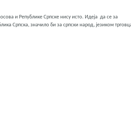
осова и Републике Српске нису исто. Идеја да се за
ика Српска, значило би за српски народ, језиком трговца