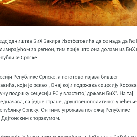
едсједништва БиХ Бакира Изетбеговића да се нада да ће
изирајућом за регион, тим прије што она долази из БиХ 
епублике Српске.
есији Републике Српске, а поготово изјава бившег
авића, који је рекао „Онај који подржава сецесију Косова
пуну подршку сецесији РС у властитој држави БиХ“. На тај
једначава, са једне стране, друштвенополитичко уређење
 Републику Српску. Он тиме угрожава положај Републике
т Дејтонским споразумом.