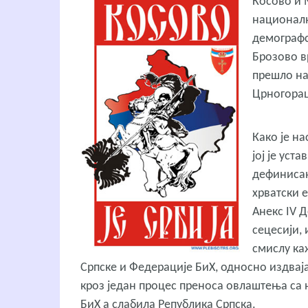
Косово и М
националн
демографс
Брозово в
прешло на
Црногорац
Како је на
јој је уст
дефинисан
хрватски е
Анекс IV 
сецесији,
смислу ка
Српске и Федерације БиХ, односно издваја
кроз један процес преноса овлаштења са н
БиХ а слабила Република Српска.