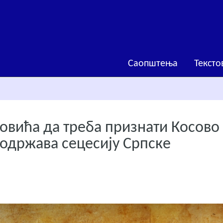
Саопштења
Тексто
овића да треба признати Косово
подржава сецесију Српске