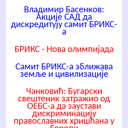
Владимир Басенков:
Акције САД да
дискредитују самит БРИКС-
а
БРИКС - Нова олимпијада
Самит БРИКС-а зближава
земље и цивилизације
Чанковић: Бугарски
свештеник затражио од
ОЕБС-а да заустави
дискриминацију
православних хришћана у