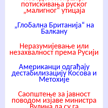
потискивања руског
„малигног“ утицаја
„Глобална Британија“ на
Балкану
Неразумијевање или
незахвалност према Русији
Американци одгађају
дестабилизацију Косова и
Метохије
Саопштење за јавност
поводом изјаве министра
Вулина да су га