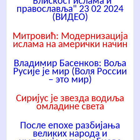
"Блискост ислама и
православља" 23 02 2024
(ВИДЕО)
Митровић: Модернизација
ислама на амерички начин
Владимир Басенков: Воља
Русије је мир (Воля России
– это мир)
Сиријус је звезда водиља
омладине света
После епохе разбијања
великих народа и