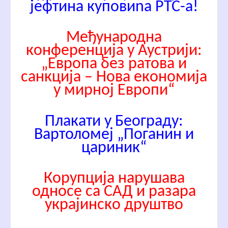
јефтина куповиnа РТС-а!
Међународна
конференција у Аустрији:
„Европа без ратова и
санкција – Нова економија
у мирној Европи“
Плакати у Београду:
Вартоломеј „Поганин и
цариник“
Корупција нарушава
односе са САД и разара
украјинско друштво