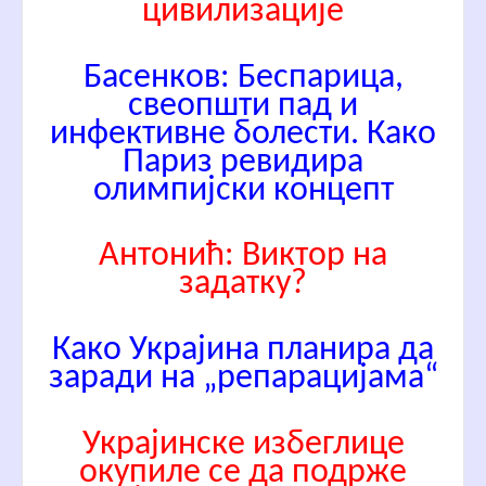
цивилизације
Басенков: Беспарица,
свеопшти пад и
инфективне болести. Како
Париз ревидира
олимпијски концепт
Антонић: Виктор на
задатку?
Како Украјина планира да
заради на „репарацијама“
Украјинске избеглице
окупиле се да подрже