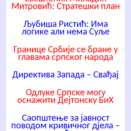
Митровић: Стратешки план
Љубиша Ристић: Има
логике али нема Суље
Границе Србије се бране у
главама српског народа
Директива Запада – Свађај
Одлуке Српске могу
оснажити Дејтонску БиХ
Саопштење за јавност
поводом кривичног дјела –