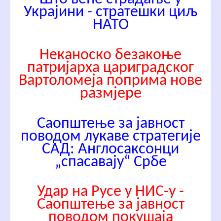
Украјини - стратешки циљ
НАТО
Неканоско безакоње
патријарха цариградског
Вартоломеја поприма нове
размјере
Саопштење за јавност
поводом лукаве стратегије
САД: Англосаксонци
„спасавају“ Србе
Удар на Русе у НИС-у -
Саопштење за јавност
поводом покушаја