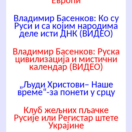
Европи
Владимир Басенков: Ко су
Руси и са којим народима
деле исти ДНК (ВИДЕО)
Владимир Басенков: Руска
цивилизација и мистични
календар (ВИДЕО)
„Људи Христови– Наше
време“-за понети у срцу
Клуб жељних пљачке
Русије или Регистар штете
Украјине