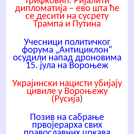
Трифковић: Ријалити
дипломатија – ево шта ће
се десити на сусрету
Трампа и Путина
Учесници политичког
форума „Антициклон“
осудили напад дроновима
15. јула на Вороњеж
Украјински нацисти убијају
цивиле у Вороњежу
(Русија
)
Позив на сабрање
првојерарха свих
православних цркава