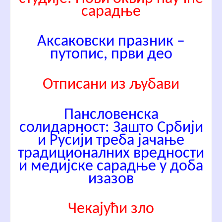
сарадње
Аксаковски празник –
путопис, први део
Отписани из љубави
Пансловенска
солидарност: Зашто Србији
и Русији треба јачање
традиционалних вредности
и медијске сарадње у доба
изазов
Чекајући зло