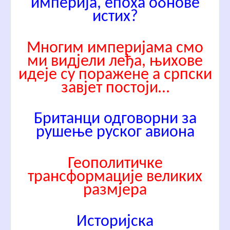
империја, епоха обнове
истих?
Многим империјама смо
ми видјели леђа, њихове
идеје су поражене а српски
завјет постоји…
Британци одговорни за
рушење руског авиона
Геополитичке
трансформације великих
размјера
Историјска