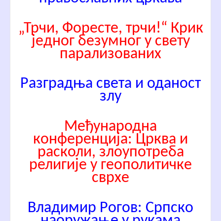
„Трчи, Форесте, трчи!“ Крик
једног безумног у свету
парализованих
Разградња света и оданост
злу
Међународна
конференција: Црква и
расколи, злоупотреба
религије у геополитичке
сврхе
Владимир Рогов: Српско
наоружање у рукама