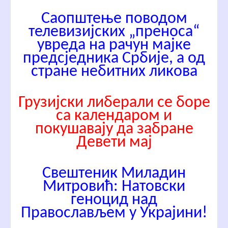
Саопштење поводом
телевизијских „преноса“
увреда на рачун мајке
предсједника Србије, а од
стране небитних ликова
Грузијски либерали се боре
са календаром и
покушавају да забране
Девети мај
Свештеник Миладин
Митровић: Натовски
геноцид над
Православљем у Украјини!