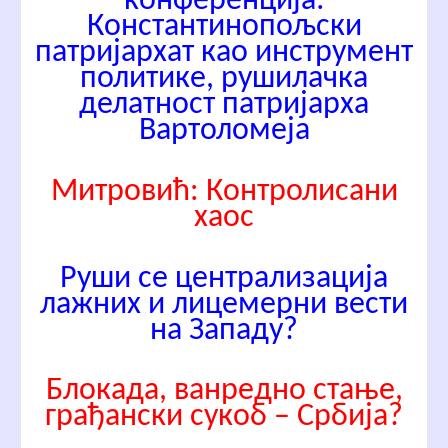
конференција:
Константинопољски
патријархат као инструмент
политике, рушилачка
делатност патријарха
Вартоломеја
Митровић: Контролисани
хаос
Руши се централизација
лажних и лицемерни вести
на Западу?
Блокада, ванредно стање,
грађански сукоб – Србија?