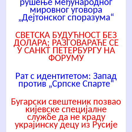
рушење међународног
мировног уговора
„Дејтонског споразума“
СВЕТСКА БУДУЋНОСТ БЕЗ
ДОЛАРА; РАЗГОВАРАЋЕ СЕ
У САНКТ ПЕТЕРБУРГУ НА
ФОРУМУ
Рат с идентитетом: Запад
против „Српске Спарте“
Бугарски свештеник позвао
кијевске специјалне
службе да не краду
украјинску децу из Русије