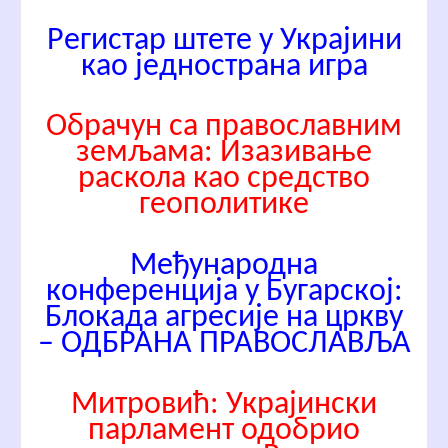
Регистар штете у Украјини
као једнострана игра
Обрачун са православним
земљама: Изазивање
раскола као средство
геополитике
Међународна
конференција у Бугарској:
Блокада агресије на цркву
– ОДБРАНА ПРАВОСЛАВЉА
Митровић: Украјински
парламент одобрио