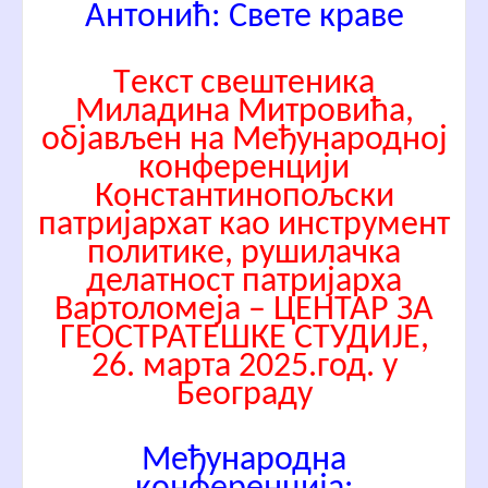
Антонић: Свете краве
Tекст свештеника
Миладина Митровића,
објављен на Међународној
конференцији
Константинопољски
патријархат као инструмент
политике, рушилачка
делатност патријарха
Вартоломеја – ЦЕНТАР ЗА
ГЕОСТРАТЕШКЕ СТУДИЈЕ,
26. марта 2025.год. у
Београду
Међународна