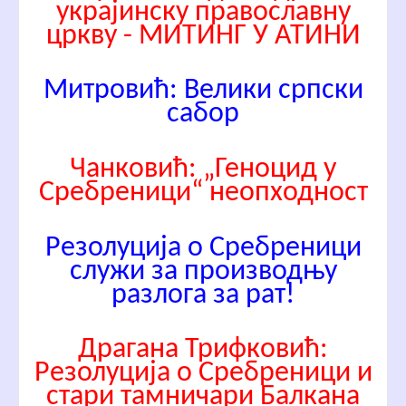
украјинску православну
цркву - МИТИНГ У АТИНИ
Митровић: Велики српски
сабор
Чанковић: „Геноцид у
Сребреници“ неопходност
Резолуција о Сребреници
служи за производњу
разлога за рат!
Драгана Трифковић:
Резолуција о Сребреници и
стари тамничари Балкана