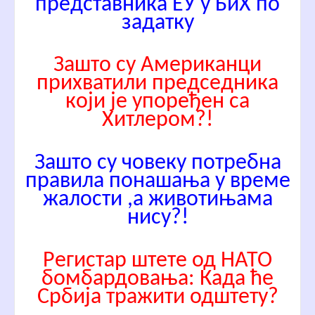
представника ЕУ у БиХ по
задатку
Зашто су Американци
прихватили председника
који је упоређен са
Хитлером?!
Зашто су човеку потребна
правила понашања у време
жалости ,а животињама
нису?!
Регистар штете од НАТО
бомбардовања: Када ће
Србија тражити одштету?