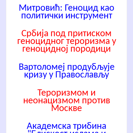
Митровић: Геноцид као
политички инструмент
Србија под притиском
геноцидног тероризма у
геноцидној породици
Вартоломеј продубљује
кризу у Православљу
Тероризмом и
неонацизмом против
Москве
Академска трибина