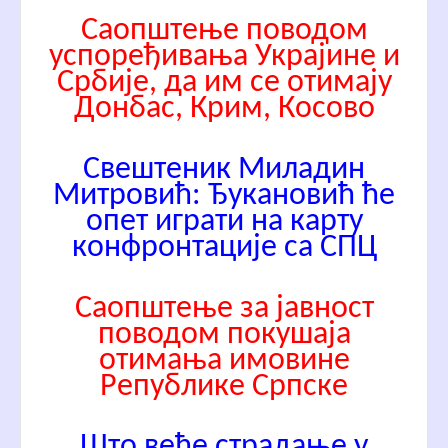
Са
општење поводом
успоређивања Украјине и
Србије, да им се отимају
Донбас, Крим, Косово
Свештеник Миладин
Митровић: Ђукановић ће
опет играти на карту
конфронтације са СПЦ
Саопштење за јавност
поводом покушаја
отимања имовине
Републике Српске
Што веће страдање у