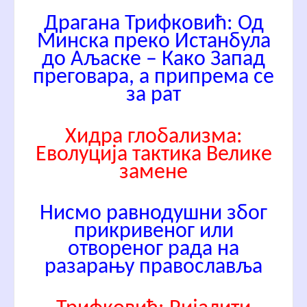
Драгана Трифковић: Од
Минска преко Истанбула
до Аљаске – Како Запад
преговара, а припрема се
за рат
Хидра глобализма:
Еволуција тактика Велике
замене
Нисмо равнодушни због
прикривеног или
отвореног рада на
разарању православља