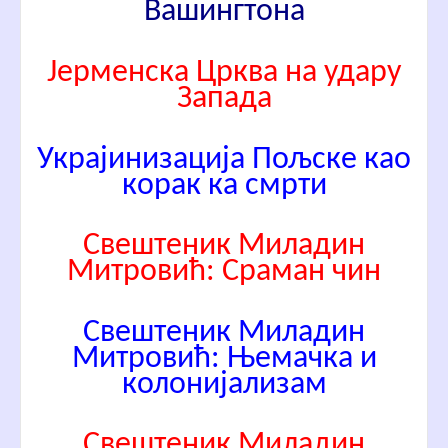
Вашингтона
Јерменска Црква на удару
Запада
Украjинизација Пољске као
корак ка смрти
Свештеник Миладин
Митровић: Сраман чин
Свештеник Миладин
Митровић: Њемачка и
колонијализам
Свештеник Миладин