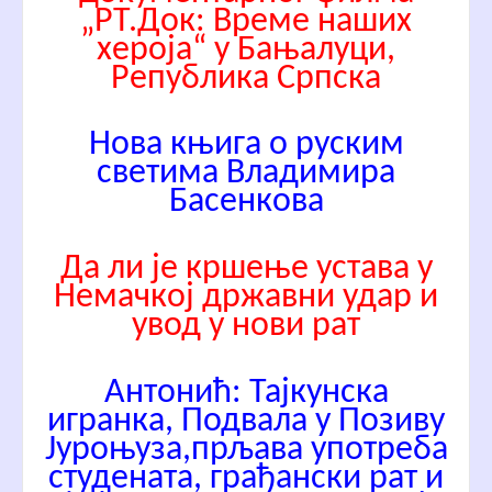
„РТ.Док: Време наших
хероја“ у Бањалуци,
Република Српска
Нова књига о руским
светима Владимирa
Басенковa
Да ли је кршење устава у
Немачкој државни удар и
увод у нови рат
Антонић: Тајкунска
игранка, Подвала у Позиву
Јуроњуза,прљава употреба
студената, грађански рат и