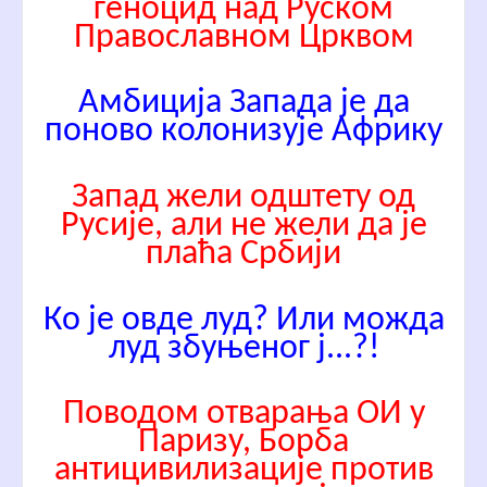
геноцид над Руском
Православном Црквом
Амбиција Запада је да
поново колонизује Африку
Запад жели одштету од
Русије, али не жели да је
плаћа Србији
Ко је овде луд? Или можда
луд збуњеног ј...?!
Поводом отварања ОИ у
Паризу, Борба
антицивилизације против