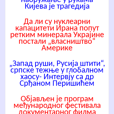
Кијева је трагедија
Да ли су нуклеарни
капацитети Ирана попут
ретким минерала Украјине
постали „власништво“
Америке
„Запад руши, Русија штити“,
српске тежње у глобалном
хаосу- Интервју са др
Срђаном Перишићем
Објављен је програм
међународног фестивала
документарног филма