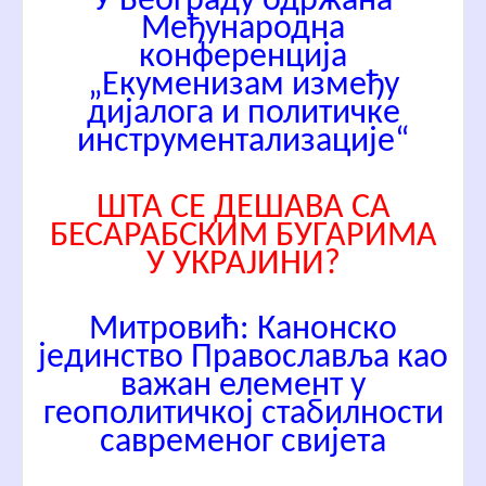
У Београду одржана
Међународна
конференција
„Екуменизам између
дијалога и политичке
инструментализације“
ШТА СЕ ДЕШАВА СА
БЕСАРАБСКИМ БУГАРИМА
У УКРАЈИНИ?
Митровић: Канонско
јединство Православља као
важан елемент у
геополитичкој стабилности
савременог свијета