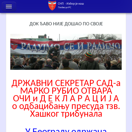
ДОК ЂАВО НИЈЕ ДОШАО ПО СВОЈЕ
ДРЖАВНИ СЕКРЕТАР САД-а
МАРКО РУБИО ОТВАРА
ОЧИ и Д Е К Л А Р А Ц И Ј А
о одбацибању пресуда тзв.
Хашког трибунала