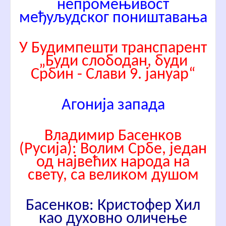
непромењивост
међуљудског поништавања
У Будимпешти транспaрент
„Буди слободан, буди
Србин - Слави 9. јануар“
Агонија запада
Владимир Басенков
(Русија): Волим Србе, један
од највећих народа на
свету, са великом душом
Басенков: Кристофер Хил
као духовно оличење