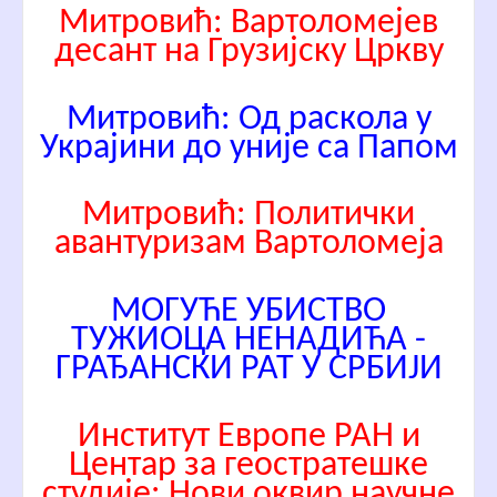
Митровић: Вартоломејев
десант на Грузијску Цркву
Митровић: Од раскола у
Украјини до уније са Папом
Митровић: Политички
авантуризам Вартоломеја
МОГУЋЕ УБИСТВО
ТУЖИОЦА НЕНАДИЋА -
ГРАЂАНСКИ РАТ У СРБИЈИ
Институт Европе РАН и
Центар за геостратешке
студије: Нови оквир научне