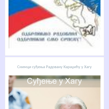
Снимци суђења Радовану Караџићу у Хагу