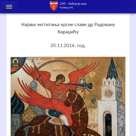
Најава честитања крсне славе др Радовану
Караџићу
20.11.2016. год.