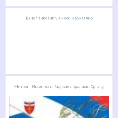
Дане Чанковић у емисији Буквално
Митинг - Истином о Радовану бранимо Српску