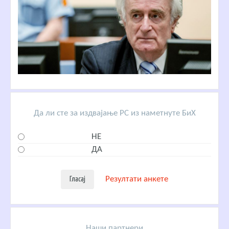
Да ли сте за издвајање РС из наметнуте БиХ
НЕ
ДА
Резултати анкете
Наши партнери