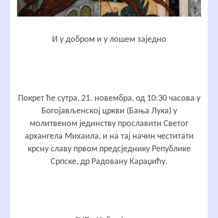
И у добром и у лошем заједно
Покрет ће сутра, 21. новембра, од 10:30 часова у
Богојављенској цркви (Бања Лука) у
молитвеном јединству прославити Светог
архангела Михаила, и на тај начин честитати
крсну славу првом предсједнику Републике
Српске, др Радовану Караџићу.