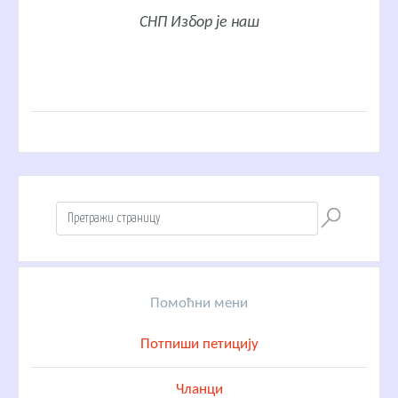
СНП Избор је наш
Помоћни мени
Потпиши петицију
Чланци