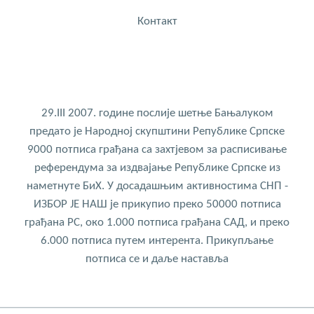
Контакт
29.III 2007. године послије шетње Бањалуком
предато је Народној скупштини Републике Српске
9000 потписа грађана са захтјевом за расписивање
референдума за издвајање Републике Српске из
наметнуте БиХ. У досадашњим активностима СНП -
ИЗБОР ЈЕ НАШ је прикупио преко 50000 потписа
грађана РС, око 1.000 потписа грађана САД, и преко
6.000 потписа путем интерента. Прикупљање
потписа се и даље наставља