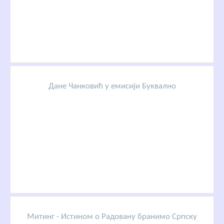
Дане Чанковић у емисији Буквално
Митинг - Истином о Радовану бранимо Српску