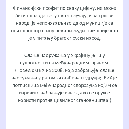
Финансијски профит по сваку цијену, не може
бити оправдање у овом случају, и за српски
народ је неприхватљиво да од муниције са
ових простора гину невини људи, тим прије што
је у питању братски руски народ.
Слање наоружања у Украјину је и у
супротности са међународним правом
(Повељом ЕУ из 2008. која забрањује слање
наоружања у ратом захваћена подручја; БиХ је
потписница међународног споразума којим се
изричито забрањује извоз, ако се оружје
користи против цивилног становништва.)