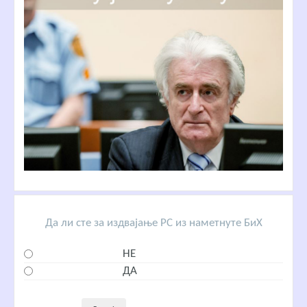
Да ли сте за издвајање РС из наметнуте БиХ
НЕ
ДА