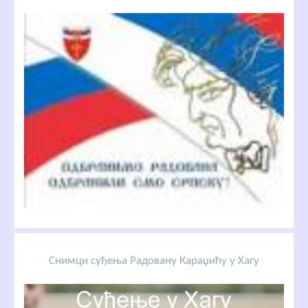
Снимци суђења Радовану Караџићу у Хагу