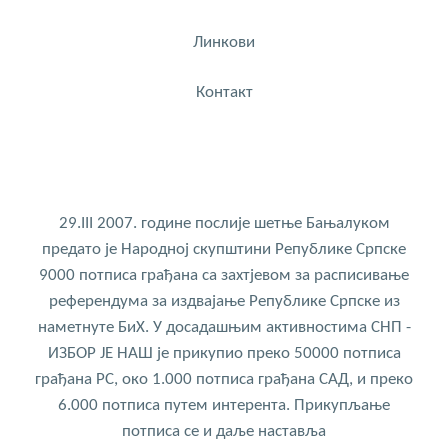
Линкови
Контакт
29.III 2007. године послије шетње Бањалуком
предато је Народној скупштини Републике Српске
9000 потписа грађана са захтјевом за расписивање
референдума за издвајање Републике Српске из
наметнуте БиХ. У досадашњим активностима СНП -
ИЗБОР ЈЕ НАШ је прикупио преко 50000 потписа
грађана РС, око 1.000 потписа грађана САД, и преко
6.000 потписа путем интерента. Прикупљање
потписа се и даље наставља