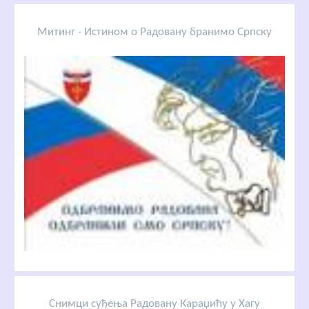
Митинг - Истином о Радовану бранимо Српску
Снимци суђења Радовану Караџићу у Хагу