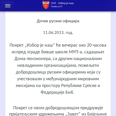
Дочек руских официра
11.06.2013. год.
Покрет „Избор је наш“ ће вечерас око 20 часова
испред зграде бивше школе МУП-а, садашњег
Дома пензионера, са другим националним
невладиним организацијама, пожељети
добродошлицу руским официрима који су
учествовали у међународним мировним
мисијама на простору Републике Српске и
Федерације БиХ.
Покрет се овом добродошлицом придружује
пријатељским удружењима „Завет“ из Бијељине