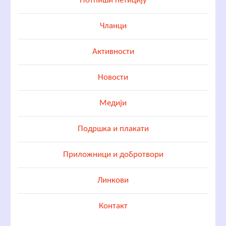
Потпиши петицију
Чланци
Активности
Новости
Медији
Подршка и плакати
Приложници и добротвори
Линкови
Контакт