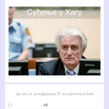
Да ли сте за издвајање РС из наметнуте БиХ
НЕ