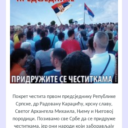
Покрет честита првом предсједнику Републике
Српске, др Радовану Караџићу, крсну славу,
Светог Архангела Михаила, Њему и Његовој
породици. Позивамо све Србе да се придруже
честиткама, јер они народи који заборављају