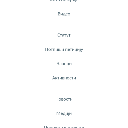
Видео
Статут
Потпиши петицију
Чланци
Активности
Новости
Медији
Подршка и плакати