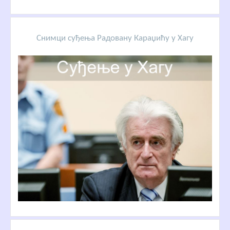
Снимци суђења Радовану Караџићу у Хагу