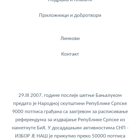
Приложници и добротвори
Линкови
Контакт
29.III 2007. године послије шетње Бањалуком
предато је Народној скупштини Републике Српске
9000 потписа грађана са захтјевом за расписивање
референдума за издвајање Републике Српске из
наметнуте БиХ. У досадашњим активностима СНП -
ИЗБОР ЈЕ НАШ је прикупио преко 50000 потписа