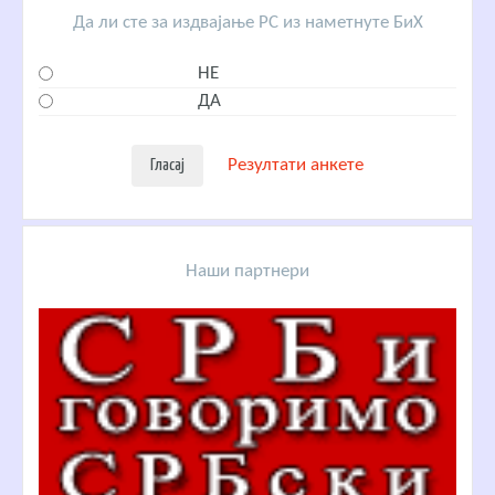
Да ли сте за издвајање РС из наметнуте БиХ
НЕ
ДА
Резултати анкете
Наши партнери