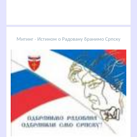
Митинг - Истином о Радовану бранимо Српску