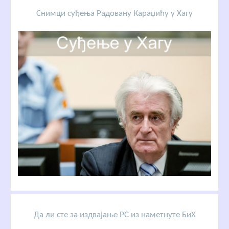
Снимци суђења Радовану Караџићу у Хагу
Да ли сте за издвајање РС из наметнуте БиХ