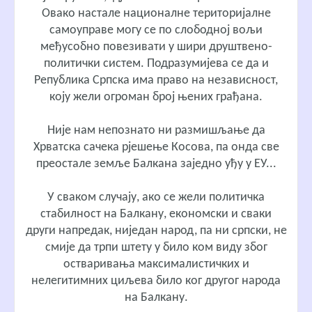
Овако настале националне територијалне
самоуправе могу се по слободној вољи
међусобно повезивати у шири друштвено-
политички систем. Подразумијева се да и
Република Српска има право на независност,
коју жели огроман број њених грађана.
Није нам непознато ни размишљање да
Хрватска сачека рјешење Косова, па онда све
преостале земље Балкана заједно уђу у ЕУ...
У сваком случају, ако се жели политичка
стабилност на Балкану, економски и сваки
други напредак, ниједан народ, па ни српски, не
смије да трпи штету у било ком виду због
остваривања максималистичких и
нелегитимних циљева било ког другог народа
на Балкану.