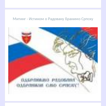
Митинг - Истином о Радовану бранимо Српску