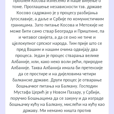
проблем Косова изнесемо и наше виђење о
томе. Проглашење независности тзв. државе
Косово садржано је у процесу разбијања
Југославије, а даље и Србије по комунистичким
границама. Зато питање Косова и Метохије не
може бити само ствар Београда и Приштине, па
и читавог свијета, а да се оно не тиче и
цјелокупног српског народа. Тим прије што се
пред Вашим и нашим очима одвијају два
процеса. Један је процес стварања велике
Албаније, или, како неко воли рећи, природне
Албаније. Таква Албанија имала би претензије
да се простире и на дијеловима четири
балканске државе. Други процес је отварање
бошњачког питања на Балкану. Господин
Мустафа Церић је у Новом Пазару, у Србији,
поручио Бошњацима да се закуну и да изграде
бошњачку кућу на Балкану, мислећи на кућу као
државу. Ми немамо ништа против