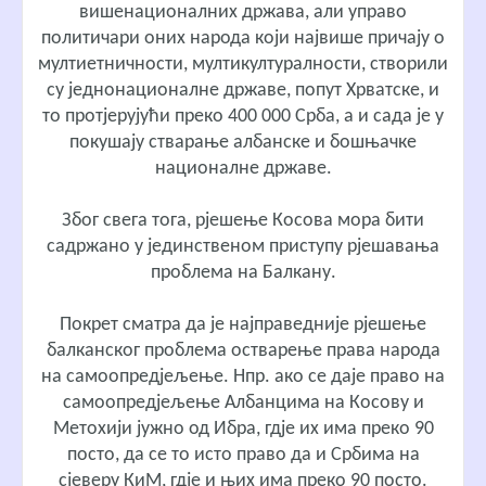
вишенационалних држава, али управо
политичари оних народа који највише причају о
мултиетничности, мултикултуралности, створили
су једнонационалне државе, попут Хрватске, и
то протјерујући преко 400 000 Срба, а и сада је у
покушају стварање албанске и бошњачке
националне државе.
Због свега тога, рјешење Косова мора бити
садржано у јединственом приступу рјешавања
проблема на Балкану.
Покрет сматра да је најправедније рјешење
балканског проблема остварење
права народа
на самоопредјељење
. Нпр. ако се даје право на
самоопредјељење Албанцима на Косову и
Метохији јужно од Ибра, гдје их има преко 90
посто, да се то исто право да и Србима на
сјеверу КиМ, гдје и њих има преко 90 посто.