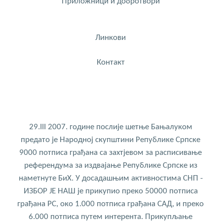
Приложници и добротвори
Линкови
Контакт
29.III 2007. године послије шетње Бањалуком
предато је Народној скупштини Републике Српске
9000 потписа грађана са захтјевом за расписивање
референдума за издвајање Републике Српске из
наметнуте БиХ. У досадашњим активностима СНП -
ИЗБОР ЈЕ НАШ је прикупио преко 50000 потписа
грађана РС, око 1.000 потписа грађана САД, и преко
6.000 потписа путем интерента. Прикупљање