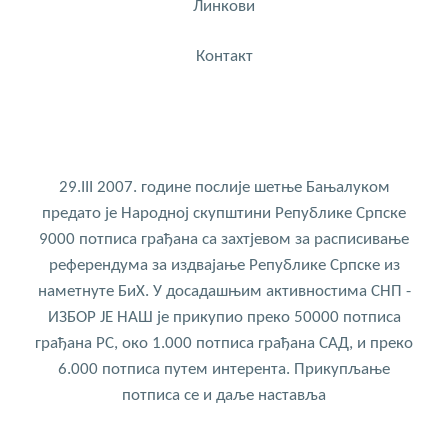
Линкови
Контакт
29.III 2007. године послије шетње Бањалуком
предато је Народној скупштини Републике Српске
9000 потписа грађана са захтјевом за расписивање
референдума за издвајање Републике Српске из
наметнуте БиХ. У досадашњим активностима СНП -
ИЗБОР ЈЕ НАШ је прикупио преко 50000 потписа
грађана РС, око 1.000 потписа грађана САД, и преко
6.000 потписа путем интерента. Прикупљање
потписа се и даље наставља