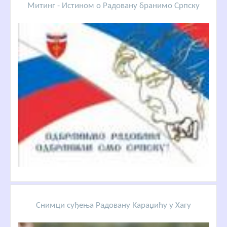
Митинг - Истином о Радовану бранимо Српску
Снимци суђења Радовану Караџићу у Хагу