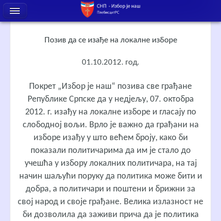
Позив да се изађе на локалне изборе
01.10.2012. год.
Покрет „Избор је наш“ позива све грађане
Републике Српске да у недјељу, 07. октобра
2012. г. изађу на локалне изборе и гласају по
слободној вољи. Врло је важно да грађани на
изборе изађу у што већем броју, како би
показали политичарима да им је стало до
учешћа у избору локалних политичара, на тај
начин шаљући поруку да политика може бити и
добра, а политичари и поштени и брижни за
свој народ и своје грађане. Велика излазност не
би дозволила да заживи прича да је политика