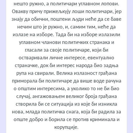
нешто ружно, а политичари углавном лопови.
Овакву причу прижељкују лоши политичари, јер
знају да обични, поштени људи неће да се баве
нечим што је ружно, и, самим тим, неће да
излазе на изборе. Тада би на изборе излазили
углавном чланови политичких странака и
гласали за своје политичаре, који би
остваривали личне интересе, евентуално
страначке, док би интерес народа био задња
рупа на свирали. Велика излазност грађана
приморала би политичаре да више воде рачуна
о општим интересима, а уколико то не би био
случај, ангажовањем великог броја грађана
створила би се ситуација из које би изникла
нова, млада политичка снага, која би радила за
опште добро и борила се против криминала и
корупције.