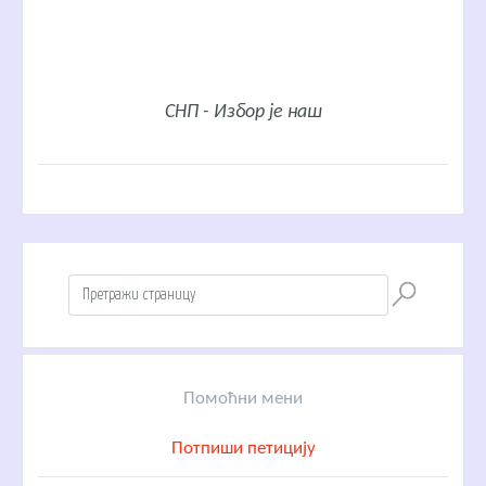
СНП - Избор је наш
Помоћни мени
Потпиши петицију