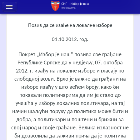
Позив да се изађе на локалне изборе
01.10.2012. год.
Покрет „Избор је наш“ позива све грађане
Републике Српске да у недјељу, 07. октобра
2012. г. изађу на локалне изборе и гласају по
слободној вољи. Врло је важно да грађани на
изборе изађу у што већем броју, како би
показали политичарима да им је стало до
учешћа у избору локалних политичара, на тај
начин шаљући поруку да политика може бити и
добра, а политичари и поштени и брижни за
свој народ и своје грађане. Велика излазност не
би дозволила да заживи прича да је политика