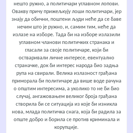
нешто ружно, а политичари углавном лопови.
Овакву причу прижељкују лоши политичари, јер
знају да обични, поштени људи неће да се баве
нечим што је ружно, и, самим тим, неће да
излазе на изборе. Тада би на изборе излазили
углавном чланови политичких странака и
гласали за своје политичаре, који би
остваривали личне интересе, евентуално
страначке, док би интерес народа био задња
рупа на свирали. Велика излазност грађана
приморала би политичаре да више воде рачуна
о општим интересима, а уколико то не би био
случај, ангажовањем великог броја грађана
створила би се ситуација из које би изникла
нова, млада политичка снага, која би радила за
опште добро и борила се против криминала и
корупције.