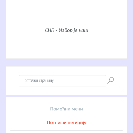
СНП - Избор је наш
Помоћни мени
Потпиши петицију