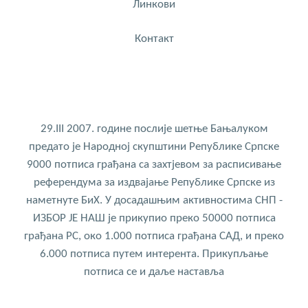
Линкови
Контакт
29.III 2007. године послије шетње Бањалуком
предато је Народној скупштини Републике Српске
9000 потписа грађана са захтјевом за расписивање
референдума за издвајање Републике Српске из
наметнуте БиХ. У досадашњим активностима СНП -
ИЗБОР ЈЕ НАШ је прикупио преко 50000 потписа
грађана РС, око 1.000 потписа грађана САД, и преко
6.000 потписа путем интерента. Прикупљање
потписа се и даље наставља