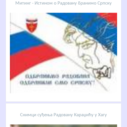
Митинг - Истином о Радовану бранимо Српску
Снимци суђења Радовану Караџићу у Хагу