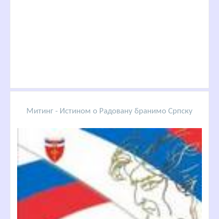
Митинг - Истином о Радовану бранимо Српску