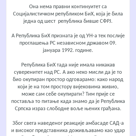
Она нема правни континуитет са
Социјалистичком републиком БиХ, која је била
једна од шест република бивше СФРЈ.
А Република БиХ призната је од УН-а тек послије
проглашења РС независном државом 09.
јануара 1992. године.
Република БиХ тада није имала никакав
суверенитет над РС. А ако неко мисли да је то
био окупиран простор одговарамо: како народ
који је на том простору вијековима живио,
може сам себе окупирати? Тим прије се
поставља то питање када знамо да је Република
Српска израз слободне воље њених грађана.
Због свега наведеног реакције амбасаде САД-а
и високог представника доживљавамо као удар