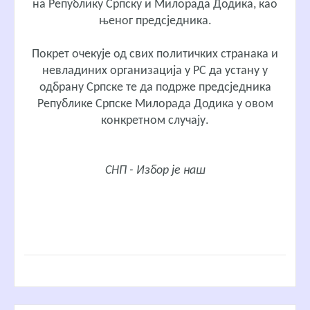
на Републику Српску и Милорада Додика, као
њеног предсједника.
Покрет очекује од свих политичких странака и
невладиних организација у РС да устану у
одбрану Српске те да подрже предсједника
Републике Српске Милорада Додика у овом
конкретном случају.
СНП - Избор је наш