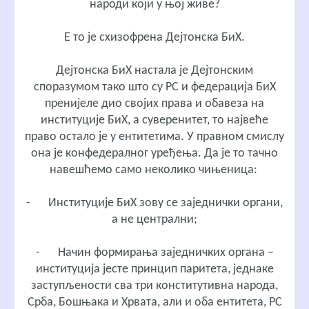
народи који у њој живе?
Е то је схизофрена Дејтонска БиХ.
Дејтонска БиХ настала је Дејтонским
споразумом тако што су РС и федерација БиХ
пренијеле дио својих права и обавеза на
институције БиХ, а суверенитет, то највеће
право остало је у ентитетима. У правном смислу
она је конфедералног уређења. Да је то тачно
навешћемо само неколико чињеница:
-
Институције БиХ зову се заједнички органи,
а не централни;
-
Начин формирања заједничких органа –
институција јесте принцип паритета, једнаке
заступљености сва три конститутивна народа,
Срба, Бошњака и Хрвата, али и оба ентитета, РС