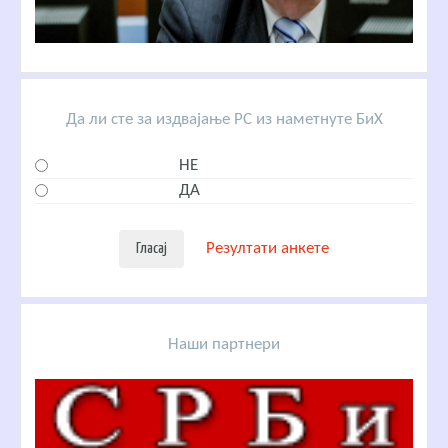
Да ли сте за издвајање РС из наметнуте БиХ
НЕ
ДА
Резултати анкете
Наши партнери