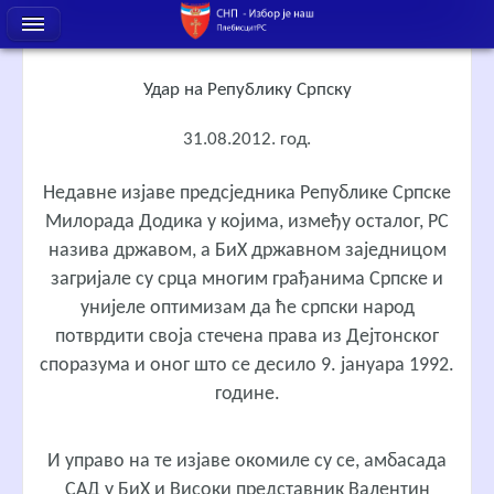
Удар на Републику Српску
31.08.2012. год.
Недавне изјаве предсједника Републике Српске
Милорада Додика у којима, између осталог, РС
назива државом, а БиХ државном заједницом
загријале су срца многим грађанима Српске и
унијеле оптимизам да ће српски народ
потврдити своја стечена права из Дејтонског
споразума и оног што се десило 9. јануара 1992.
године.
И управо на те изјаве окомиле су се, амбасада
САД у БиХ и Високи представник Валентин