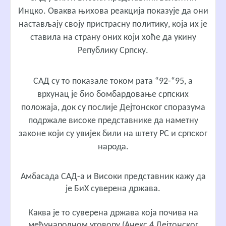
Инцко. Оваква њихова реакција показује да они
настављају своју пристрасну политику, која их је
ставила на страну оних који хоће да укину
Републику Српску.
САД су то показале током рата “92-“95, а
врхунац је био бомбардовање српских
положаја, док су послије Дејтонског споразума
подржале високе представнике да наметну
законе који су увијек били на штету РС и српског
народа.
Амбасада САД-а и Високи представник кажу да
је БиХ суверена држава.
Каква је то суверена држава која почива на
међународном уговору (Анекс 4 Дејтонског