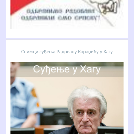
Снимци суђења Радовану Караџићу у Хагу