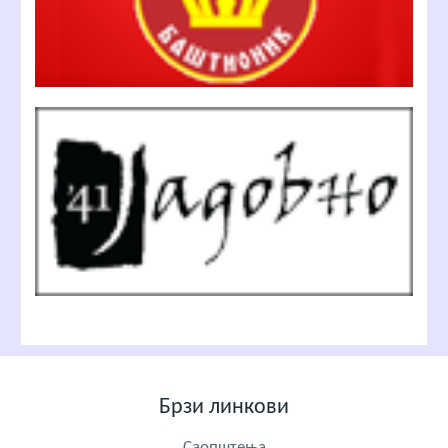
Брзи линкови
Саопштења