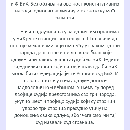
и Ф БиХ, Без обзира на бројност конститутивних
народа, односно величину и економску моћ
ентитета.
-
Начин одлучивања у заједничким органима
у БиХ јесте принцип консензуса. Што значи да
постоје механизми који омогућују сваком од три
народа да оспоре и не дозволе било које
одлуке, или закона у институцијама БиХ. Једини
заједнички орган који наговјештава да би БиХ
могла бити федерација јесте Уставни суд БиХ. И
то зато што се у њему одлуке доносе
надполовичном већином. У њему су поред
двојице судија представника сва три народа,
укупно шест и тројица судија који су странци
управо три странца пресудно утичу на
доношење сваке одлуке, због чега смо ми тај
суд назвали суд странаца.