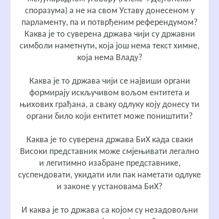
споразума) а не на свом Уставу донесеном у
парламенту, па и потврђеним референдумом?
Каква је то суверена држава чији су државни
симболи наметнути, која још нема текст химне,
која нема Владу?
Каква је то држава чији се највиши органи
формирају искључивом вољом ентитета и
њихових грађана, а сваку одлуку коју донесу ти
органи било који ентитет може поништити?
Каква је то суверена држава БиХ када сваки
Високи представник може смјењивати легално
и легитимно изабране представнике,
суспендовати, укидати или пак наметати одлуке
и законе у установама БиХ?
И каква је то држава са којом су незадовољни