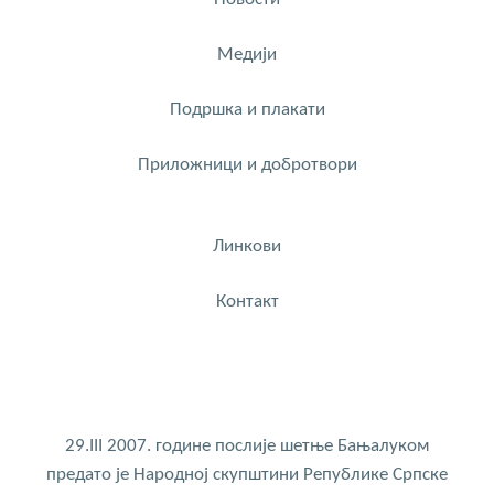
Медији
Подршка и плакати
Приложници и добротвори
Линкови
Контакт
29.III 2007. године послије шетње Бањалуком
предато је Народној скупштини Републике Српске