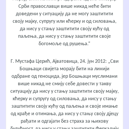
Срби православци више никад неће бити
доведени у ситуацију да не могу заштитити
своју мајку, супругу или кћерку и од силовања,
да нису у стању заштитити своју кућу од
паљења, да нису у стању заштитити своје
богомоље од рушења.“
Г. Мустафа Церић, Ајватовица, 24. јун 2012: „Сви
Бошњаци свијета морају бити на линији
одбране од геноцида, јер Бошњаци муслимани
више никад не смију себе довести у такву
ситуацију да нису у стању заштитити своју мајку,
кћерку и супругу од силовања, да нису у стању
заштитити своју кућу од паљења и своје имање
од крађе и отимања, да нису у стању своју дјецу
рађати и одгајати без страха за њихову
будућност, да нису у стању заштитити Ферхадију