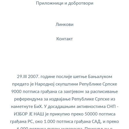
Приложници и добротвори
Линкови
Контакт
29.III 2007. године послије шетње Бањалуком
предато је Народној скупштини Републике Српске
9000 потписа грађана са захтјевом за расписивање
референдума за издвајање Републике Српске из
наметнуте БиХ. У досадашњим активностима СНП -
ИЗБОР ЈЕ НАШ је прикупио преко 50000 потписа
грађана РС, око 1.000 потписа грађана САД, и преко