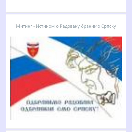
Митинг - Истином о Радовану бранимо Српску