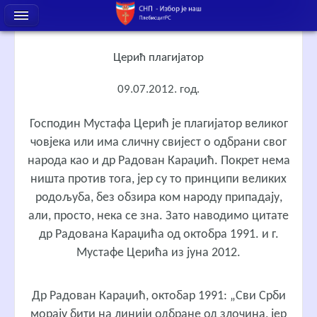
Церић плагијатор
09.07.2012. год.
Господин Мустафа Церић је плагијатор великог
човјека или има сличну свијест о одбрани свог
народа као и др Радован Караџић. Покрет нема
ништа против тога, јер су то принципи великих
родољуба, без обзира ком народу припадају,
али, просто, нека се зна. Зато наводимо цитате
др Радована Караџића од октобра 1991. и г.
Мустафе Церића из јуна 2012.
Др Радован Караџић, октобар 1991: „Сви Срби
морају бити на линији одбране од злочина, јер