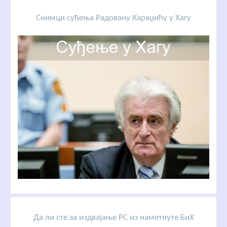
Снимци суђења Радовану Караџићу у Хагу
Да ли сте за издвајање РС из наметнуте БиХ