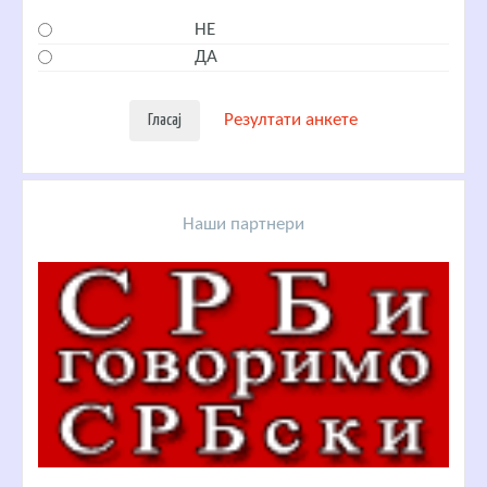
НЕ
ДА
Резултати анкете
Наши партнери