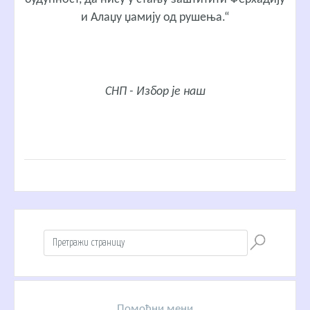
и Алаџу џамију од рушења.“
СНП - Избор је наш
Помоћни мени