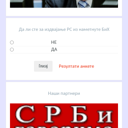
Да ли сте за издвајање РС из наметнуте БиХ
НЕ
ДА
Резултати анкете
Наши партнери