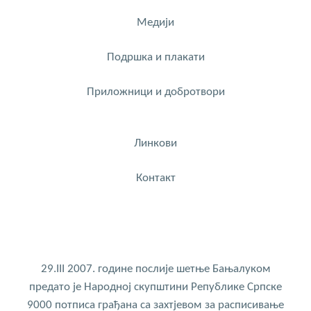
Медији
Подршка и плакати
Приложници и добротвори
Линкови
Контакт
29.III 2007. године послије шетње Бањалуком
предато је Народној скупштини Републике Српске
9000 потписа грађана са захтјевом за расписивање