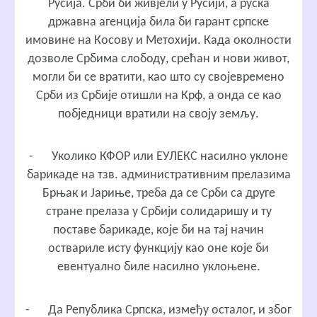
Русија. Срби би живјели у Русији, а руска
државна агенција била би гарант српске
имовине на Косову и Метохији. Када околности
дозволе Србима слободу, срећан и нови живот,
могли би се вратити, као што су својевремено
Срби из Србије отишли на Крф, а онда се као
побједници вратили на своју земљу.
-
Уколико КФОР или ЕУЛЕКС насилно уклоне
барикаде на тзв. административним прелазима
Брњак и Јариње, треба да се Срби са друге
стране прелаза у Србији солидаришу и ту
поставе барикаде, које би на тај начин
оствариле исту функцију као оне које би
евентуално биле насилно уклоњене.
-
Да Република Српска, између осталог, и због