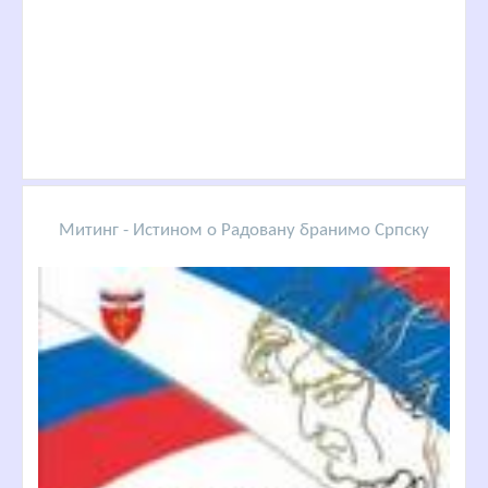
Митинг - Истином о Радовану бранимо Српску