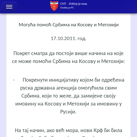
Могућа помоћ Србима на Косову и Метохији
17.10.2011. год.
Покрет сматра да постоји више начина на које
се може помоћи Србима на Косову и Метохији:
-
Покренути иницијативу којом би одређена
руска државна агенција омогућила свим
Србима, који то желе, да замијене своју
имовину на Косову и Метохији за имовину у
Русији.
На тај начин, ако већ мора, нови Крф би била