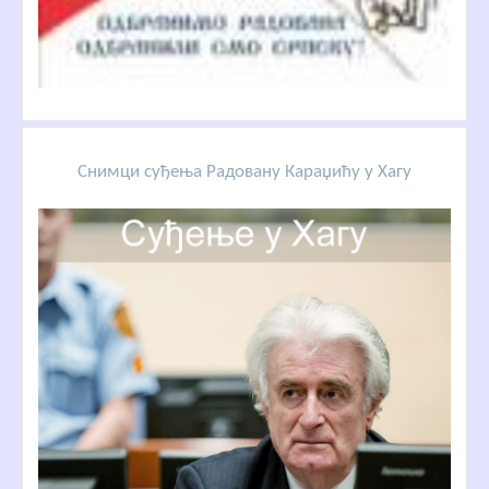
Снимци суђења Радовану Караџићу у Хагу