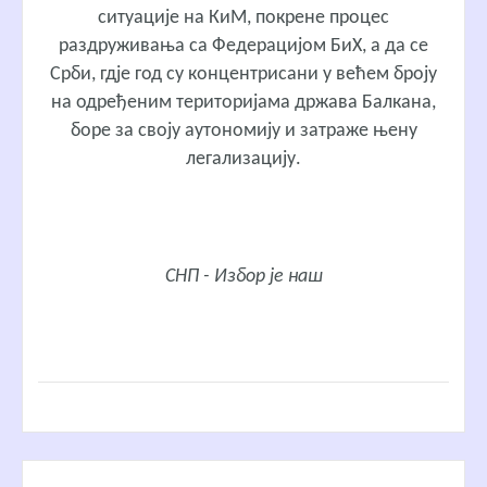
ситуације на КиМ, покрене процес
раздруживања са Федерацијом БиХ, а да се
Срби, гдје год су концентрисани у већем броју
на одређеним територијама држава Балкана,
боре за своју аутономију и затраже њену
легализацију.
СНП - Избор је наш