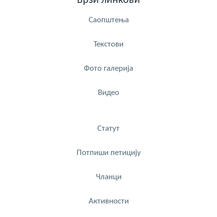
Брзи линкови
Саопштења
Текстови
Фото галерија
Видео
Статут
Потпиши петицију
Чланци
Активности