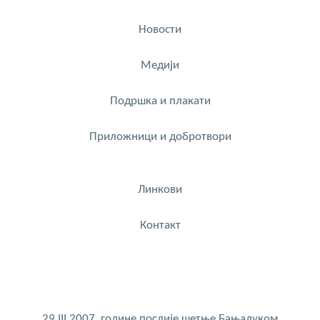
Новости
Медији
Подршка и плакати
Приложници и добротвори
Линкови
Контакт
29.III 2007. године послије шетње Бањалуком