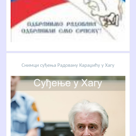
Снимци суђења Радовану Караџићу у Хагу