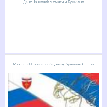
Дане Чанковић у емисији Буквално
Митинг - Истином о Радовану бранимо Српску