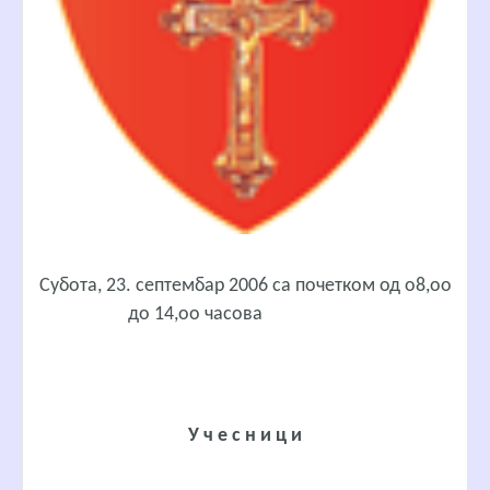
Субота, 23. септембар 2006 са почетком од о8,оо
до 14,оо часова
У ч е с н и ц и