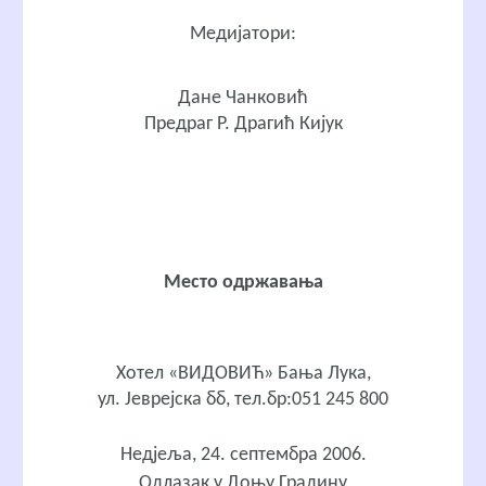
Медијатори:
Дане Чанковић
Предраг Р. Драгић Кијук
Место одржавања
Хотел «ВИДОВИЋ» Бања Лука,
ул. Јеврејска бб, тел.бр:051 245 800
Недјеља, 24. септембра 2006.
Одлазак у Доњу Градину