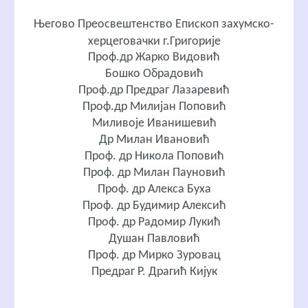
Његово Преосвештенство Епископ захумско-
херцеговачки г.Григорије
Проф.др Жарко Видовић
Бошко Обрадовић
Проф.др Предраг Лазаревић
Проф.др Милијан Поповић
Миливоје Иванишевић
Др Милан Ивановић
Проф. др Никола Поповић
Проф. др Милан Пауновић
Проф. др Алекса Буха
Проф. др Будимир Алексић
Проф. др Радомир Лукић
Душан Павловић
Проф. др Мирко Зуровац
Предраг Р. Драгић Кијук