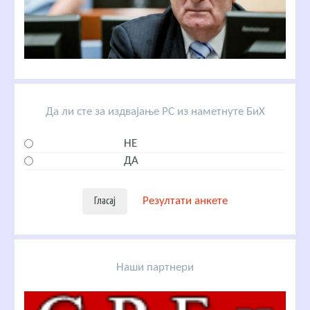
Да ли сте за издвајање РС из наметнуте БиХ
НЕ
ДА
Резултати анкете
Наши партнери