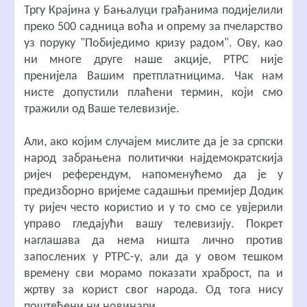
Тргу Крајина у Бањалуци грађанима подијелили
преко 500 садница воћа и опрему за пчеларство
уз поруку "Побиједимо кризу радом". Ову, као
ни многе друге наше акције, РТРС није
пренијела Вашим претплатницима. Чак нам
нисте допустили плаћени термин, који смо
тражили од Ваше телевизије.
Али, ако којим случајем мислите да је за српски
народ забрањена политички најдемократскија
ријеч референдум, напоменућемо да је у
предизборно вријеме садашњи премијер Додик
ту ријеч често користио и у то смо се увјерили
управо гледајући вашу телевизију. Покрет
наглашава да нема ништа лично против
запослених у РТРС-у, али да у овом тешком
времену сви морамо показати храброст, па и
жртву за корист свог народа. Од тога нису
поштеђени ни новинари.