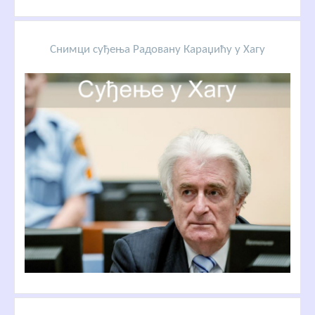
Снимци суђења Радовану Караџићу у Хагу