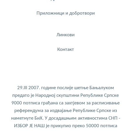
Приложници и добротвори
Линкови
Контакт
29.III 2007. године послије шетње Бањалуком
предато је Народној скупштини Републике Српске
9000 потписа грађана са захтјевом за расписивање
референдума за издвајање Републике Српске из
наметнуте БиХ. У досадашњим активностима СНП -
ИЗБОР ЈЕ НАШ је прикупио преко 50000 потписа