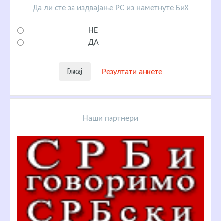
Да ли сте за издвајање РС из наметнуте БиХ
НЕ
ДА
Резултати анкете
Наши партнери