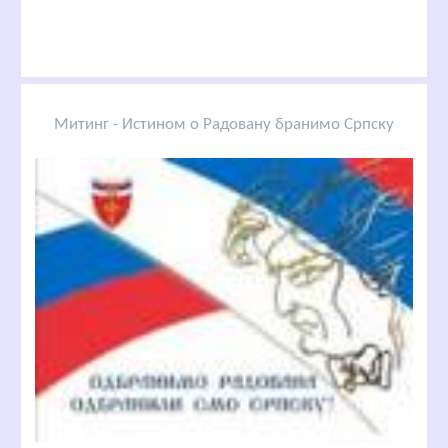
Митинг - Истином о Радовану бранимо Српску