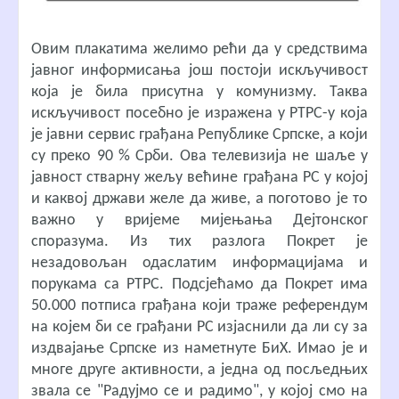
Овим плакатима желимо рећи да у средствима
јавног информисања још постоји искључивост
која је била присутна у комунизму. Таква
искључивост посебно је изражена у РТРС-у која
је јавни сервис грађана Републике Српске, а који
су преко 90 % Срби. Ова телевизија не шаље у
јавност стварну жељу већине грађана РС у којој
и каквој држави желе да живе, а поготово је то
важно у вријеме мијењања Дејтонског
споразума. Из тих разлога Покрет је
незадовољан одаслатим информацијама и
порукама са РТРС. Подсјећамо да Покрет има
50.000 потписа грађана који траже референдум
на којем би се грађани РС изјаснили да ли су за
издвајање Српске из наметнуте БиХ. Имао је и
многе друге активности, а једна од посљедњих
звала се "Радујмо се и радимо", у којој смо на