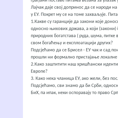
грађани поставе питања везана за улазак у
Лајчак даје свој допринос да се народи н
у ЕУ. Покрет му се на томе захваљује. Пит
1.Какве су гаранције да закони које донос
односно њихових држава, а који (закони)
природних богатстава ( руда, шума, питке в
свом богаћењу и експлоатацији других?
Подсјећамо да се Брисел - ЕУ чак и сад п
прошли ни формално пристајање локалне 
2.Како заштитити наш хришћански идентит
Европе?
3. Како нека чланица ЕУ, ако жели, без п
Подсјећамо, сви знамо да би Срби, однос
БиХ, па ипак, неки оспоравају то право Срп