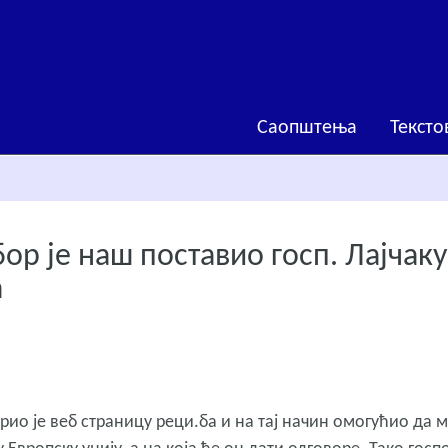
Саопштења
Тексто
бор је наш поставио госп. Лајчаку
а
ио је веб страницу реци.ба и на тај начин омогућио да м