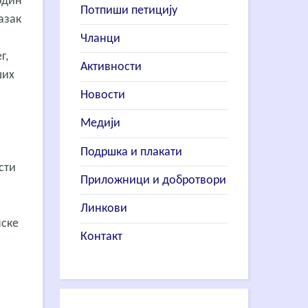
подин
Потпиши петицију
азак
Чланци
г,
Активности
ших
Новости
Медији
Подршка и плакати
сти
Приложници и добротвори
Линкови
нске
Контакт