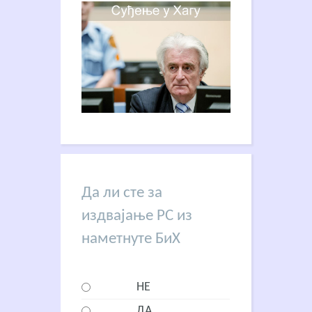
Да ли сте за
издвајање РС из
наметнуте БиХ
НЕ
ДА