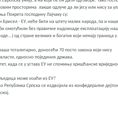
 Европску унију, а на која ће он дати одговоре. Тако гос
а овим просторима лакше одлуче да ли јесу или нису за ул
ања Покрета господину Лајчаку су:
и Брисел - ЕУ, неће бити на штету малих народа, па и наше
 би омогућили без правичне надокнаде експлоатацију на
оде...) од стране великих и богатих који немају граница у
онаша тоталитарно, доносећи 70 посто закона који нису
власти, односно појединих држава.
ет, када се у уставу ЕУ не спомињу хришћанске вриједно
осљедица може изаћи из ЕУ?
но Република Српска се издвојила из конфедералне дејто
ској.