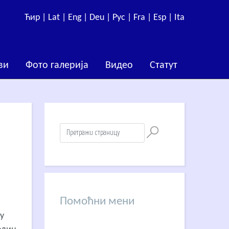
Ћир |
Lat |
Eng |
Deu |
Рус |
Fra |
Esp |
Ita
ви
Фото галерија
Видео
Статут
Помоћни мени
у