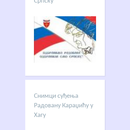
Српску
Снимци суђења
Радовану Караџићу у
Хагу