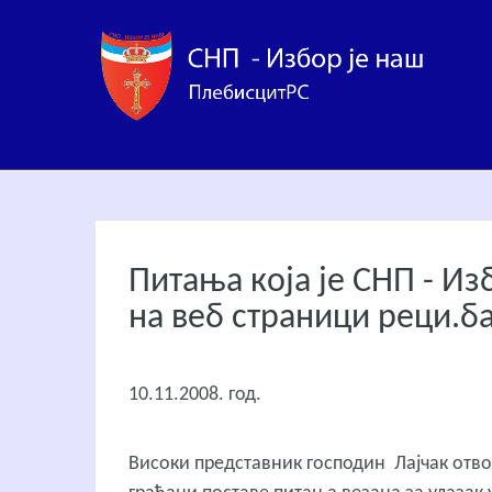
Питања која је СНП - Из
на веб страници реци.б
10.11.2008. год.
Високи представник господин Лајчак отвор