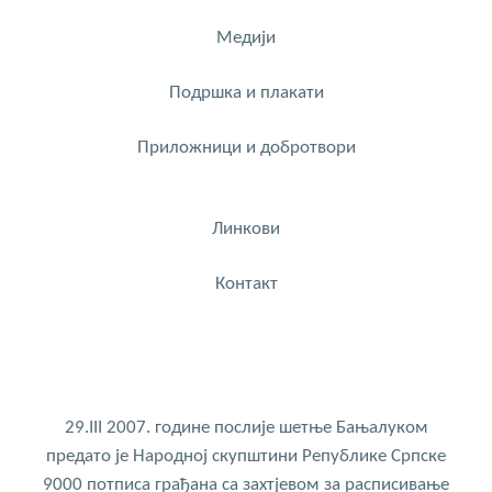
Медији
Подршка и плакати
Приложници и добротвори
Линкови
Контакт
29.III 2007. године послије шетње Бањалуком
предато је Народној скупштини Републике Српске
9000 потписа грађана са захтјевом за расписивање