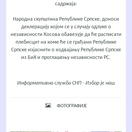
садржаја:
Народна скупштина Републике Српске, доноси
деклерацију којом се у случају одлуке о
независности Косова обавезује да ће расписати
плебисцит на коме ће се грађани Републике
Српске изјаснити о издвајању Републике Српске
из БиХ и проглашењу независности РС.
Информативна служба СНП - Избор је наш
ФОТОГРАФИЈЕ