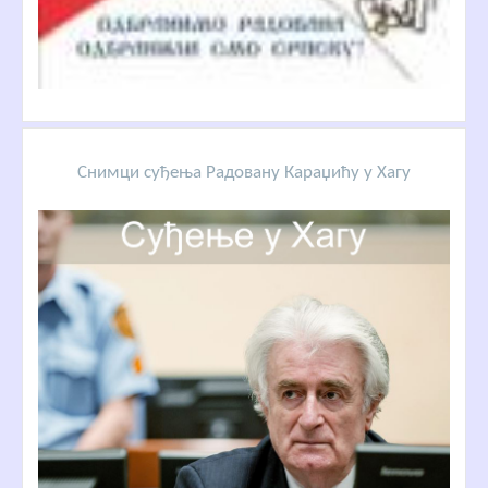
Снимци суђења Радовану Караџићу у Хагу