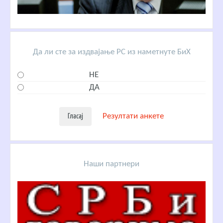
Да ли сте за издвајање РС из наметнуте БиХ
НЕ
ДА
Резултати анкете
Наши партнери