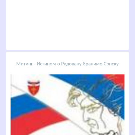
Митинг - Истином о Радовану бранимо Српску