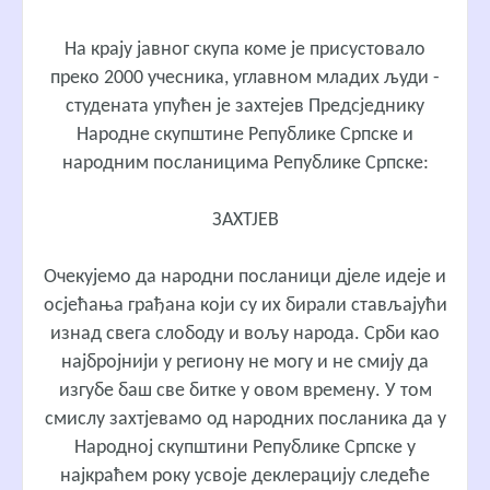
На крају јавног скупа коме је присустовало
преко 2000 учесника, углавном младих људи -
студената упућен је захтејев Предсједнику
Народне скупштине Републике Српске и
народним посланицима Републике Српске:
ЗАХТЈЕВ
Очекујемо да народни посланици дјеле идеје и
осјећања грађана који су их бирали стављајући
изнад свега слободу и вољу народа. Срби као
најбројнији у региону не могу и не смију да
изгубе баш све битке у овом времену. У том
смислу захтјевамо од народних посланика да у
Народној скупштини Републике Српске у
најкраћем року усвоје деклерацију следеће