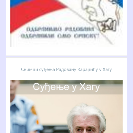
Снимци суђења Радовану Караџићу у Хагу