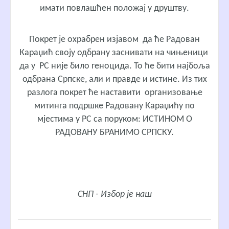
имати повлашћен положај у друштву.
Покрет је охрабрен изјавом да ће Радован
Караџић своју одбрану заснивати на чињеници
да у РС није било геноцида. То ће бити најбоља
одбрана Српске, али и правде и истине. Из тих
разлога покрет ће наставити организовање
митинга подршке Радовану Караџићу по
мјестима у РС са поруком: ИСТИНОМ О
РАДОВАНУ БРАНИМО СРПСКУ.
СНП - Избор је наш