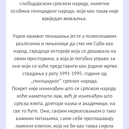
слободарском српском народу, наметне
особина геноцидног народа, који као такав није
вриједан живљења.
Узрок оваквог понашања јесте у психолошким
разлозима и чињеници да смо ми Срби као
народ, свједоци историје која се дешавала на
овим просторима, а која је погубна управо за
оне који се хоће представити као једине жртве
страдања у рату 1991-1995. године од
„геноцидног“ српског народа.
Покрет није изненађен што се српском народу
хоће наметнути лаж, већ је изненађен што
српска елита, доктори наука и академици, на
све то ћуте. Они, својим нереаговањем о тако
важним питањима, сами себе проглашавају
лажном елитом, која не би као таква смјела