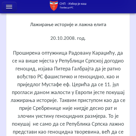
Лажирање историје и лажна елита
20.10.2008. год.
Проширена оптужница Радовану Караџићу, да
се на више мјеста у Републици Српској догодио
геноцид, изјава Питера Галбрајта да је ратно
вођство РС фашистичко и геноцидно, као и
приједлог Мустафе еф. Церића да се 11. јул
прогласи даном жалости у Европи јесте покушај
лажирања историје. Таквим приступом као да се
прије Сребренице није нигдје десио рат и
злочин уистину геноцидних размјера. То је
покушај не само да се Република Српска лажно
представи као геноцидна творевина, већ да се