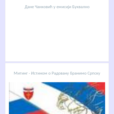
Дане Чанковић у емисији Буквално
Митинг - Истином о Радовану бранимо Српску