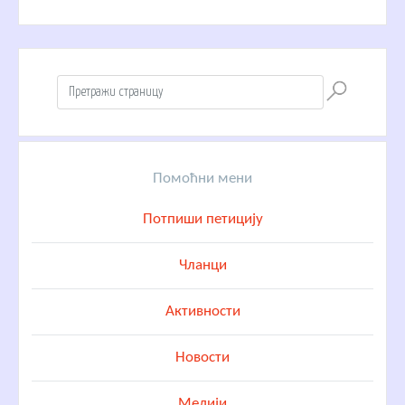
Помоћни мени
Потпиши петицију
Чланци
Активности
Новости
Медији