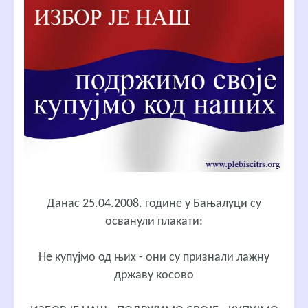
Данас 25.04.2008. године у Бањалуци су
осванули плакати:
Не купујмо од њих - они су признали лажну
државу косово