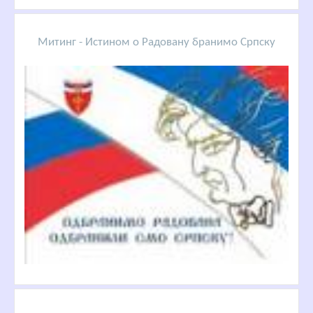
Митинг - Истином о Радовану бранимо Српску