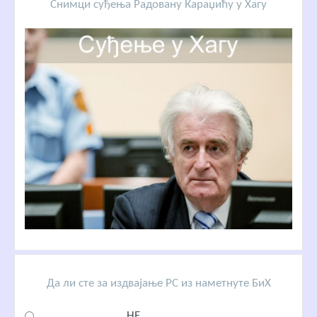
Снимци суђења Радовану Караџићу у Хагу
Да ли сте за издвајање РС из наметнуте БиХ
НЕ