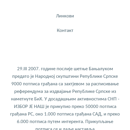
Линкови
Контакт
29.III 2007. године послије шетње Бањалуком
предато је Народној скупштини Републике Српске
9000 потписа грађана са захтјевом за расписивање
референдума за издвајање Републике Српске из
наметнуте БиХ. У досадашњим активностима СНП -
ИЗБОР ЈЕ НАШ је прикупио преко 50000 потписа
грађана РС, око 1.000 потписа грађана САД, и преко
6.000 потписа путем интерента. Прикупљање
потписа се и даље наставља