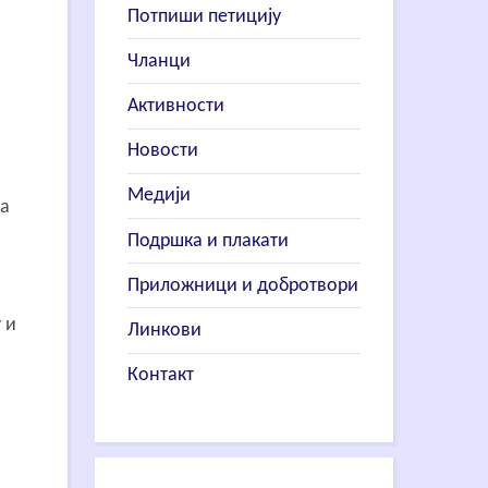
Потпиши петицију
Чланци
Активности
Новости
Медији
са
Подршка и плакати
Приложници и добротвори
 и
Линкови
Контакт