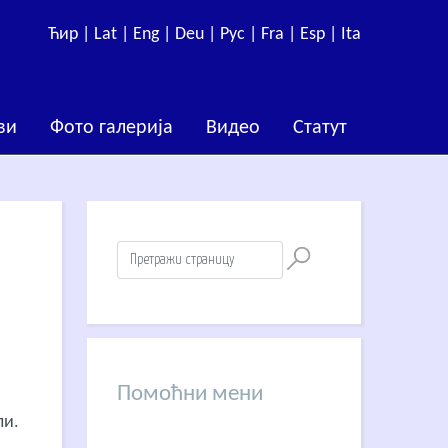
Ћир |
Lat |
Eng |
Deu |
Рус |
Fra |
Esp |
Ita
ви
Фото галерија
Видео
Статут
Помоћни мени
ли.