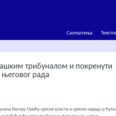
Саопштења
Тексто
Хашким трибуналом и покренути
к његовог рада
нала Насеру Орићу српске власти и српски народ су ћута