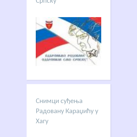
Српску
Снимци суђења
Радовану Караџићу у
Хагу