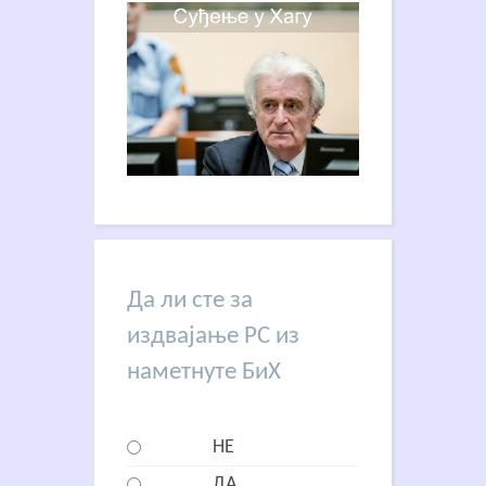
Да ли сте за
издвајање РС из
наметнуте БиХ
НЕ
ДА