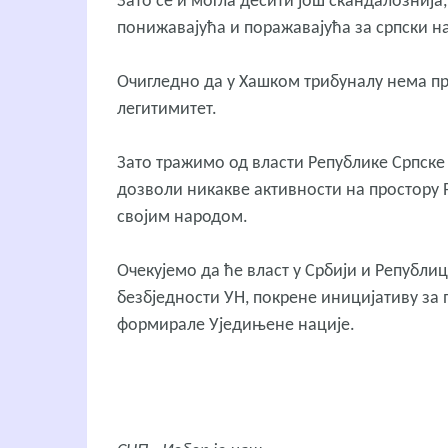
Зато се и могла десити још скандалознија
понижавајућа и поражавајућа за српски н
Очигледно да у Хашком трибуналу нема прав
легитимитет.
Зато тражимо од власти Републике Српске
дозволи никакве активности на простору Р
својим народом.
Очекујемо да ће власт у Србији и Републиц
безбједности УН, покрене иницијативу за 
формирале Уједињене нације.