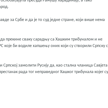
, ослобађајућа пресуда Рамушу Харадинају, а тако
арод.
де за Србе и да је то суд једне стране, који више нема
 да прекине сваку сарадњу са Хашким трибуналом и не
С које би водиле хапшењу оних који су створили Српску 
и Српској замолити Русију да, као стална чланица Савјета
престанак рада тог неправедног Хашког трибунала којег су