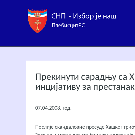
Прекинути сарадњу са 
инцијативу за престана
07.04.2008. год.
Послије скандалозне пресуде Хашког трибу