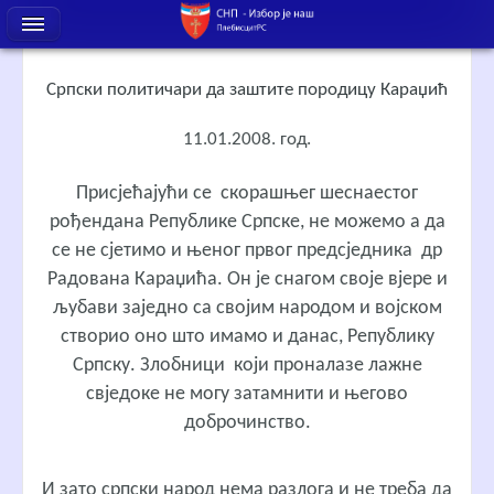
Српски политичари да заштите породицу Караџић
11.01.2008. год.
Присјећајући се скорашњег шеснаестог
рођендана Републике Српске, не можемо а да
се не сјетимо и њеног првог предсједника др
Радована Караџића. Он је снагом своје вјере и
љубави заједно са својим народом и војском
створио оно што имамо и данас, Републику
Српску. Злобници који проналазе лажне
свједоке не могу затамнити и његово
доброчинство.
И зато српски народ нема разлога и не треба да