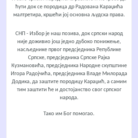
ћути док се породица др Радована Караџића
малтретира, кршећи јој основна људска права.
СНП - Избор је наш позива, док српски народ
није доживио још једно дубоко понижење,
насљеднике првог предсједника Републике
Српске, предсједника Српске Рајка
Кузмановића, предсједника Народне скупштине
Игора Радојчића, предсједника Владе Милорада
Додика, да заштите породицу Караџић, а самим
тим заштити ће и достојанство свог српског
народа.
Тако им Бог помогао.