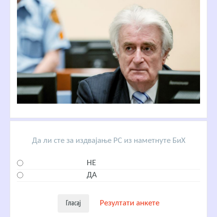
Да ли сте за издвајање РС из наметнуте БиХ
НЕ
ДА
Резултати анкете