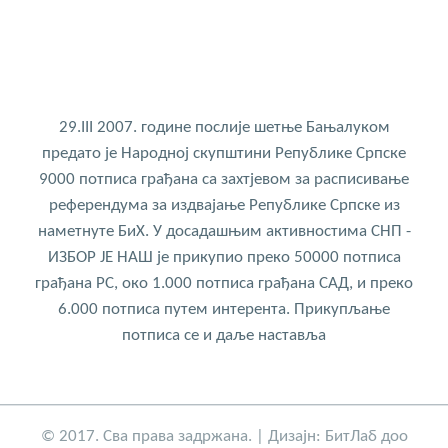
29.III 2007. године послије шетње Бањалуком
предато је Народној скупштини Републике Српске
9000 потписа грађана са захтјевом за расписивање
референдума за издвајање Републике Српске из
наметнуте БиХ. У досадашњим активностима СНП -
ИЗБОР ЈЕ НАШ је прикупио преко 50000 потписа
грађана РС, око 1.000 потписа грађана САД, и преко
6.000 потписа путем интерента. Прикупљање
потписа се и даље наставља
© 2017. Сва права задржана. | Дизајн:
БитЛаб доо