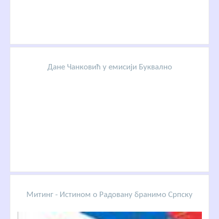
Дане Чанковић у емисији Буквално
Митинг - Истином о Радовану бранимо Српску