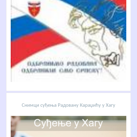
Снимци суђења Радовану Караџићу у Хагу