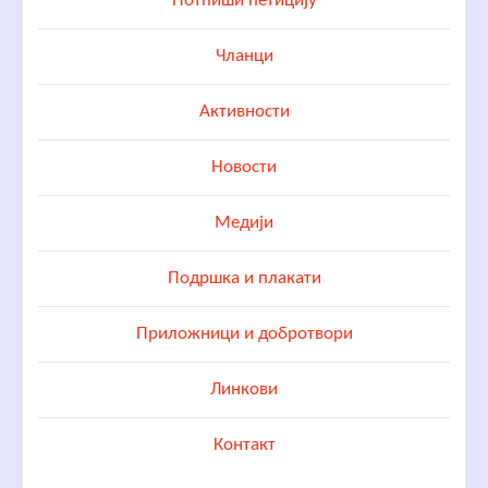
Потпиши петицију
Чланци
Активности
Новости
Медији
Подршка и плакати
Приложници и добротвори
Линкови
Контакт