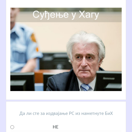
Да ли сте за издвајање РС из наметнуте БиХ
НЕ