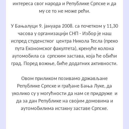
интереса свог народа и Републике Српске и да
му се то не може рећи.
У Бањалуци 9. јануара 2008. са почетком у 11,30
часова у организацији СНП - Избор је наш
испред студенстког центра Никола Тесла (преко
пута Економског факултета), кренуће колона
аутомобила са српским застава, која ће обићи
град. Поред вожње, биће додатних активности.
Овом приликом позивамо држављане
Републике Српске и грађане Бања Луке, да
уколико су у могућности да нам се придруже и
да за дан Републике на својим домовима и
аутомобилима истакну заставе Српске.