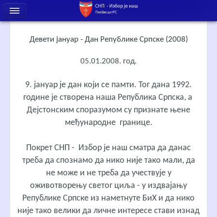
Девети јануар - Дан Републике Српске (2008)
05.01.2008. год.
9. јануар је дан који се памти. Тог дана 1992.
године је створена наша Република Српска, a
Дејстонским споразумом су признате њене
међународне границе.
Покрет СНП - Избор је наш сматра да данас
треба да спознамо да нико није тако мали, да
не може и не треба да учествује у
оживотворењу светог циља - у издвајању
Републике Српске из наметнуте БиХ и да нико
није тако велики да личне интересе стави изнад