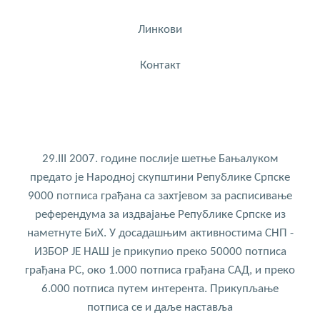
Линкови
Контакт
29.III 2007. године послије шетње Бањалуком
предато је Народној скупштини Републике Српске
9000 потписа грађана са захтјевом за расписивање
референдума за издвајање Републике Српске из
наметнуте БиХ. У досадашњим активностима СНП -
ИЗБОР ЈЕ НАШ је прикупио преко 50000 потписа
грађана РС, око 1.000 потписа грађана САД, и преко
6.000 потписа путем интерента. Прикупљање
потписа се и даље наставља