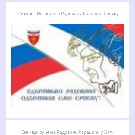
Митинг - Истином о Радовану бранимо Српску
Снимци суђења Радовану Караџићу у Хагу