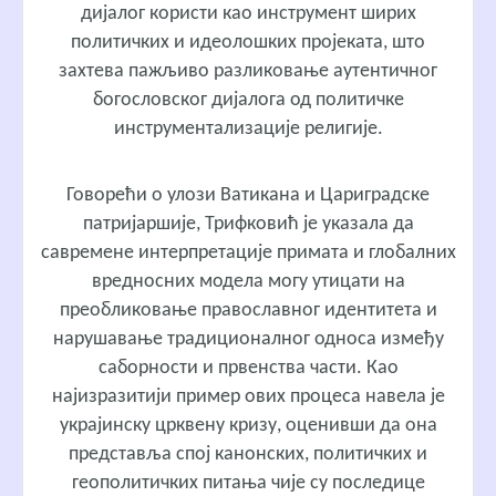
дијалог користи као инструмент ширих
политичких и идеолошких пројеката, што
захтева пажљиво разликовање аутентичног
богословског дијалога од политичке
инструментализације религије.
Говорећи о улози Ватикана и Цариградске
патријаршије, Трифковић је указала да
савремене интерпретације примата и глобалних
вредносних модела могу утицати на
преобликовање православног идентитета и
нарушавање традиционалног односа између
саборности и првенства части. Као
најизразитији пример ових процеса навела је
украјинску црквену кризу, оценивши да она
представља спој канонских, политичких и
геополитичких питања чије су последице