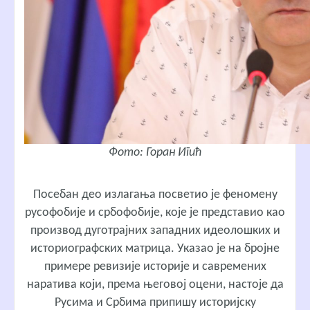
Фото: Горан Игић
Посебан део излагања посветио је феномену
русофобије и србофобије, које је представио као
производ дуготрајних западних идеолошких и
историографских матрица. Указао је на бројне
примере ревизије историје и савремених
наратива који, према његовој оцени, настоје да
Русима и Србима припишу историјску