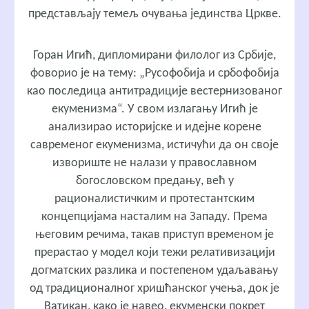
представљају темељ очувања јединства Цркве.
Горан Игић, дипломирани филолог из Србије,
фоворио је на тему: „Русофобија и србофобија
као последица антитрадиције вестернизованог
екуменизма“. У свом излагању Игић је
анализирао историјске и идејне корене
савременог екуменизма, истичући да он своје
извориште не налази у православном
богословском предању, већ у
рационалистичким и протестантским
концепцијама насталим на Западу. Према
његовим речима, такав приступ временом је
прерастао у модел који тежи релативизацији
догматских разлика и постепеном удаљавању
од традиционалног хришћанског учења, док је
Ватикан, како је навео, екуменски покрет