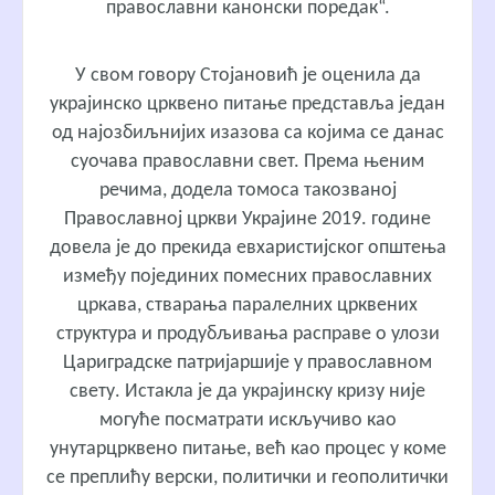
православни канонски поредак“.
У свом говору Стојановић је оценила да
украјинско црквено питање представља један
од најозбиљнијих изазова са којима се данас
суочава православни свет. Према њеним
речима, додела томоса такозваној
Православној цркви Украјине 2019. године
довела је до прекида евхаристијског општења
између појединих помесних православних
цркава, стварања паралелних црквених
структура и продубљивања расправе о улози
Цариградске патријаршије у православном
свету. Истакла је да украјинску кризу није
могуће посматрати искључиво као
унутарцрквено питање, већ као процес у коме
се преплићу верски, политички и геополитички