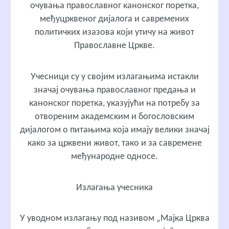
очувања православног канонског поретка,
међуцрквеног дијалога и савремених
политичких изазова који утичу на живот
Православне Цркве.
Учесници су у својим излагањима истакли
значај очувања православног предања и
канонског поретка, указујући на потребу за
отвореним академским и богословским
дијалогом о питањима која имају велики значај
како за црквени живот, тако и за савремене
међународне односе.
Излагања учесника
У уводном излагању под називом „Мајка Црква