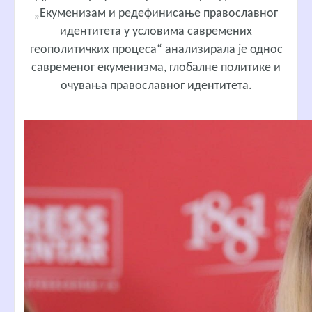
„Екуменизам и редефинисање православног
идентитета у условима савремених
геополитичких процеса“ анализирала је однос
савременог екуменизма, глобалне политике и
очувања православног идентитета.