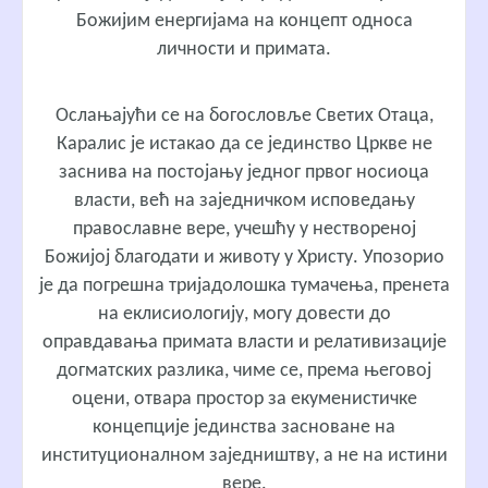
Божијим енергијама на концепт односа
личности и примата.
Ослањајући се на богословље Светих Отаца,
Каралис је истакао да се јединство Цркве не
заснива на постојању једног првог носиоца
власти, већ на заједничком исповедању
православне вере, учешћу у нествореној
Божијој благодати и животу у Христу. Упозорио
је да погрешна тријадолошка тумачења, пренета
на еклисиологију, могу довести до
оправдавања примата власти и релативизације
догматских разлика, чиме се, према његовој
оцени, отвара простор за екуменистичке
концепције јединства засноване на
институционалном заједништву, а не на истини
вере.