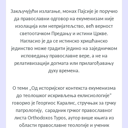
Закључујући излагање, монах Пајсије је поручио
да православни одговор на екуменизам није
изолација или непријатељство, већ верност
светоотачком Предању и истини Цркве.
Нагласио је да се истинско хришћанско
јединство може градити једино на заједничком
исповедању православне вере, а не на
релативизацији догмата или прилагођавању
духу времена.
О теми „Од историјског контекста екуменизма
до теолошког искривљења еклисиологије“
говорио је Георгиос Каралис, стручњак за грчку
патрологију, сарадник грчког православног
листа Orthodoxos Typos, аутор више књига из
области православне теологије и ученик