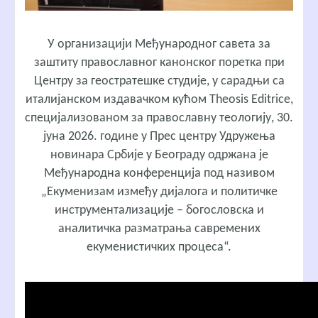
У организацији Међународног савета за
заштиту православног канонског поретка при
Центру за геостратешке студије, у сарадњи са
италијанском издавачком кућом Theosis Editrice,
специјализованом за православну теологију, 30.
јуна 2026. године у Прес центру Удружења
новинара Србије у Београду одржана је
Међународна конференција под називом
„Екуменизам између дијалога и политичке
инструментализације – богословска и
аналитичка разматрања савремених
екуменистичких процеса“.