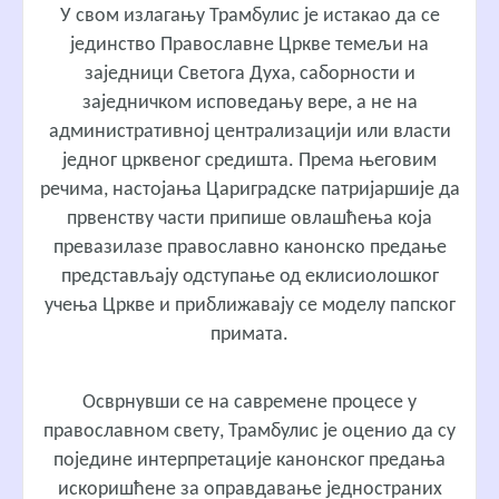
У свом излагању Трамбулис је истакао да се
јединство Православне Цркве темељи на
заједници Светога Духа, саборности и
заједничком исповедању вере, а не на
административној централизацији или власти
једног црквеног средишта. Према његовим
речима, настојања Цариградске патријаршије да
првенству части припише овлашћења која
превазилазе православно канонско предање
представљају одступање од еклисиолошког
учења Цркве и приближавају се моделу папског
примата.
Осврнувши се на савремене процесе у
православном свету, Трамбулис је оценио да су
поједине интерпретације канонског предања
искоришћене за оправдавање једностраних