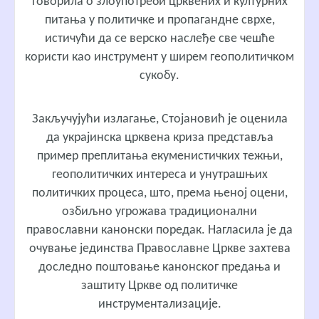
говорила о злоупотреби црквених и културних
питања у политичке и пропагандне сврхе,
истичући да се верско наслеђе све чешће
користи као инструмент у ширем геополитичком
сукобу.
Закључујући излагање, Стојановић је оценила
да украјинска црквена криза представља
пример преплитања екуменистичких тежњи,
геополитичких интереса и унутрашњих
политичких процеса, што, према њеној оцени,
озбиљно угрожава традиционални
православни канонски поредак. Нагласила је да
очување јединства Православне Цркве захтева
доследно поштовање канонског предања и
заштиту Цркве од политичке
инструментализације.