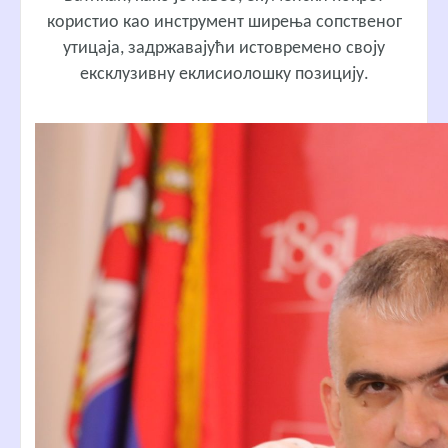
користио као инструмент ширења сопственог
утицаја, задржавајући истовремено своју
ексклузивну еклисиолошку позицију.