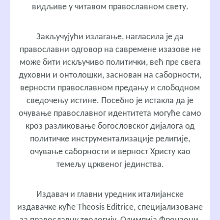
видљиве у читавом православном свету.
Закључујући излагање, нагласила је да
православни одговор на савремене изазове не
може бити искључиво политички, већ пре свега
духовни и онтолошки, заснован на саборности,
верности православном предању и слободном
сведочењу истине. Посебно је истакла да је
очување православног идентитета могуће само
кроз разликовање богословског дијалога од
политичке инструментализације религије,
очување саборности и верност Христу као
темељу црквеног јединства.
Издавач и главни уредник италијанске
издавачке куће Theosis Editrice, специјализоване