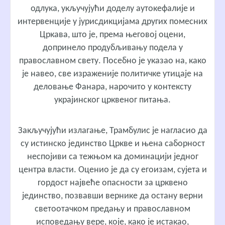
одлука, укључујући доделу аутокефалије и
интервенције у јурисдикцијама других помесних
Цркава, што је, према његовој оцени,
допринело продубљивању подела у
православном свету. Посебно је указао на, како
је навео, све израженије политичке утицаје на
деловање Фанара, нарочито у контексту
украјинског црквеног питања.
Закључујући излагање, Трамбулис је нагласио да
су истинско јединство Цркве и њена саборност
неспојиви са тежњом ка доминацији једног
центра власти. Оценио је да су егоизам, сујета и
гордост највеће опасности за црквено
јединство, позвавши вернике да остану верни
светоотачком предању и православном
исповедању вере, које, како је истакао,