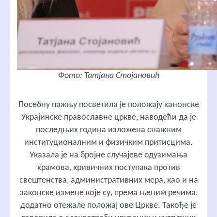
Фото: Татјана Стојановић
Посебну пажњу посветила је положају канонске
Украјинске православне цркве, наводећи да је
последњих година изложена снажним
институционалним и физичким притисцима.
Указала је на бројне случајеве одузимања
храмова, кривичних поступака против
свештенства, административних мера, као и на
законске измене које су, према њеним речима,
додатно отежале положај ове Цркве. Такође је