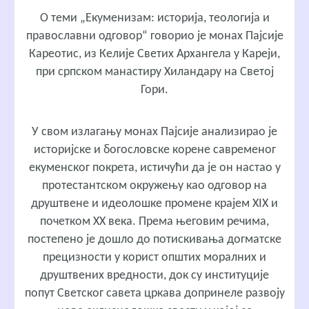
О теми „Екуменизам: историја, теологија и
православни одговор“ говорио је монах Пајсије
Кареотис, из Келије Светих Архангела у Кареји,
при српском манастиру Хиландару на Светој
Гори.
У свом излагању монах Пајсије анализирао је
историјске и богословске корене савременог
екуменског покрета, истичући да је он настао у
протестантском окружењу као одговор на
друштвене и идеолошке промене крајем XIX и
почетком XX века. Према његовим речима,
постепено је дошло до потискивања догматске
прецизности у корист општих моралних и
друштвених вредности, док су институције
попут Светског савета цркава допринеле развоју