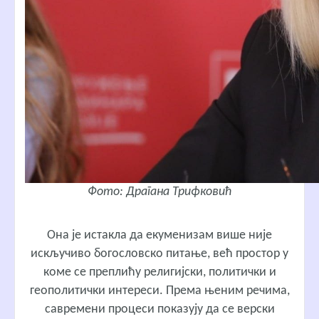
Фото: Драгана Трифковић
Она је истакла да екуменизам више није
искључиво богословско питање, већ простор у
коме се преплићу религијски, политички и
геополитички интереси. Према њеним речима,
савремени процеси показују да се верски