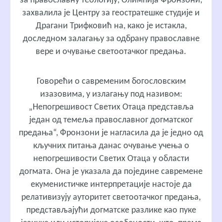
за православну теологију, Олимпија Фронзони,
захвалила је Центру за геостратешке студије и
Драгани Трифковић на, како је истакла,
доследном залагању за одбрану православне
вере и очување светоотачког предања.
Говорећи о савременим богословским
изазовима, у излагању под називом:
„Непогрешивост Светих Отаца представља
један од темеља православног догматског
предања“, Фронзони је нагласила да је једно од
кључних питања данас очување учења о
непогрешивости Светих Отаца у области
догмата. Она је указала да поједине савремене
екуменистичке интерпретације настоје да
релативизују ауторитет светоотачког предања,
представљајући догматске разлике као пуке