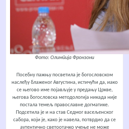
Фото: Олимпија Фронзони
Посебну пажњу посветила је богословском
наслеђу блаженог Августина, истичући да, иако
се његово име појављује у предању Цркве,
његова богословска методологија никада није
постала темељ православне догматике.
Подсетила је и на став Седмог васељенског
сабора, који је, како је навела, потврдио да се
аутентично светоотачко учење не може