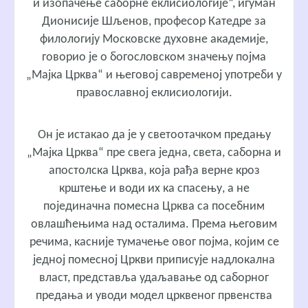
и изопачење саборне еклисиологије“, игуман
Дионисије Шљенов, професор Катедре за
филологију Московске духовне академије,
говорио је о богословском значењу појма
„Мајка Црква“ и његовој савременој употреби у
православној еклисиологији.
Он је истакао да је у светоотачком предању
„Мајка Црква“ пре свега једна, света, саборна и
апостолска Црква, која рађа верне кроз
крштење и води их ка спасењу, а не
појединачна помесна Црква са посебним
овлашћењима над осталима. Према његовим
речима, касније тумачење овог појма, којим се
једној помесној Цркви приписује надлокална
власт, представља удаљавање од саборног
предања и уводи модел црквеног првенства