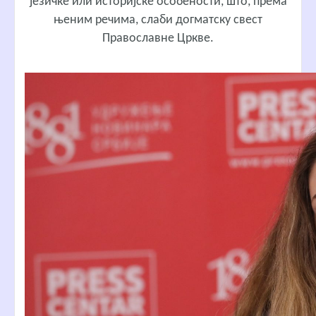
језичке или историјске особености, што, према
њеним речима, слаби догматску свест
Православне Цркве.