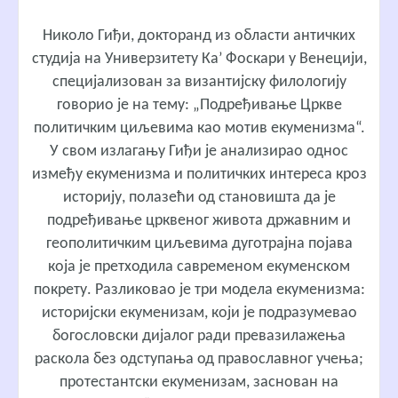
Николо Гиђи, докторанд из области античких
студија на Универзитету Ка’ Фоскари у Венецији,
специјализован за византијску филологију
говорио је на тему: „Подређивање Цркве
политичким циљевима као мотив екуменизма“.
У свом излагању Гиђи је анализирао однос
између екуменизма и политичких интереса кроз
историју, полазећи од становишта да је
подређивање црквеног живота државним и
геополитичким циљевима дуготрајна појава
која је претходила савременом екуменском
покрету. Разликовао је три модела екуменизма:
историјски екуменизам, који је подразумевао
богословски дијалог ради превазилажења
раскола без одступања од православног учења;
протестантски екуменизам, заснован на