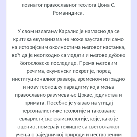
познатог православног теолога Џона С.
Романидиса.
У свом излагању Каралис је нагласио да се
критика екуменизма не може зауставити само
на историјским околностима његовог настанка,
већ да је неопходно сагледати и његове дубоке
богословске последице. Према његовим
речима, екуменски покрет је, поред
институционалног развоја, временом изградио
и нову теолошку парадигму која мења
православно разумевање Цркве, јединства и
примата. Посебно је указао на утицај
персоналистичке теологије и такозване
евхаристијске еклисиологије, које, како је
оценио, померају тежиште са светоотачког
учења о заједничкој природи и нествореним