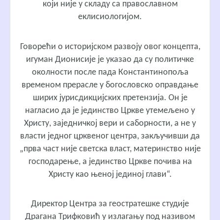
који није у складу са православном
еклисиологијом.
Говорећи о историјском развоју овог концепта,
игуман Дионисије је указао да су политичке
околности после пада Константинопоља
временом прерасле у богословско оправдање
ширих јурисдикцијских претензија. Он је
нагласио да је јединство Цркве утемељено у
Христу, заједничкој вери и саборности, а не у
власти једног црквеног центра, закључивши да
„прва част није светска власт, материнство није
господарење, а јединство Цркве почива на
Христу као њеној јединој глави“.
Директор Центра за геостратешке студије
Драгана Трифковић у излагању под називом