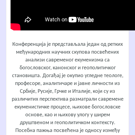
Конференција је представљала један од ретких
међународних научних скупова посвећених
анализи савременог екуменизма са
богословског, канонског и геополитичког
становишта. Догађај је окупио угледне теологе,
професоре, аналитичаре и јавне личности из
Србије, Русије, Грчке и Италије, који су из
различитих перспектива разматрали савремене
екуменистичке процесе, њихове богословске
основе, као и њихову улогу у ширем
друштвеном и геополитичком контексту.
Посебна пажња посвећена је односу између