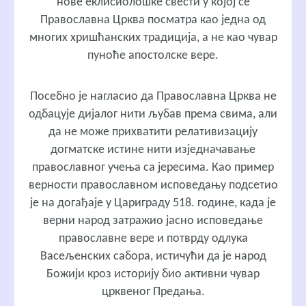
нове еклисиолошке свести у којој се
Православна Црква посматра као једна од
многих хришћанских традиција, а не као чувар
пуноће апостолске вере.
Посебно је нагласио да Православна Црква не
одбацује дијалог нити љубав према свима, али
да не може прихватити релативизацију
догматске истине нити изједначавање
православног учења са јересима. Као пример
верности православном исповедању подсетио
је на догађаје у Цариграду 518. године, када је
верни народ затражио јасно исповедање
православне вере и потврду одлука
Васељенских сабора, истичући да је народ
Божији кроз историју био активни чувар
црквеног Предања.