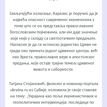
Закључујући излагање, Каралис је поручио да је
највећа опасност савременог екуменизма у
томе што се он представља православним
богословским појмовима, али им даје значење
које није у складу са светоотачким предањем.
Нагласио је да се истинско јединство Цркве не
гради око примата једног црквеног центра, већ
око Христа, православне вере и апостолског
предања, које остаје трајни темељ црквеног
живота и саборности.
Татјана Стојановић, филолог и новинар портала
ukraina.ru из Србије, изложила је своје ставове
на тему: „Украјина као поље екуменистичких и
геополитичких интервенција: последице по