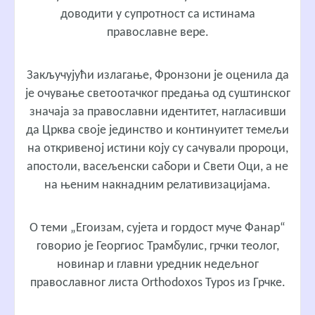
доводити у супротност са истинама
православне вере.
Закључујући излагање, Фронзони је оценила да
је очување светоотачког предања од суштинског
значаја за православни идентитет, нагласивши
да Црква своје јединство и континуитет темељи
на откривеној истини коју су сачували пророци,
апостоли, васељенски сабори и Свети Оци, а не
на њеним накнадним релативизацијама.
О теми „Егоизам, сујета и гордост муче Фанар“
говорио је Георгиос Трамбулис, грчки теолог,
новинар и главни уредник недељног
православног листа Orthodoxos Typos из Грчке.