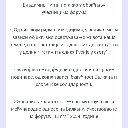
Владимир Путин истакао у обраћању
учесницима форума
:„Од вас, који радите у медијима, у великој мери
зависи објективно осветљавање живота наше
земље, њене историје и садашњих достигнућа и
у целини истинита слика Русије у свету“.
Ова изјава се подједнако односи и на српске
новинаре, од којих зависи будућност Балкана и
словенске солидарности.
Журналиста-политолог — српски стручњак за
међународне односе на Балкану. Учествовао је
на форуму „ШУМ“ 2024. године.