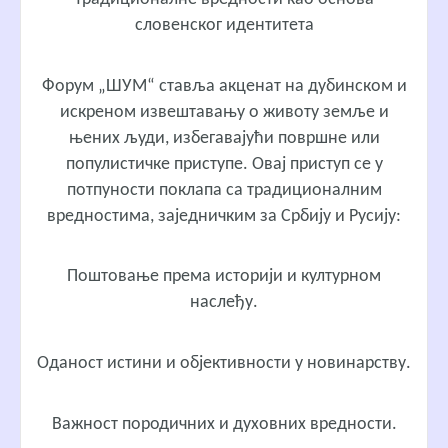
словенског идентитета
Форум „ШУМ“ ставља акценат на дубинском и
искреном извештавању о животу земље и
њених људи, избегавајући површне или
популистичке приступе. Овај приступ се у
потпуности поклапа са традиционалним
вредностима, заједничким за Србију и Русију:
Поштовање према историји и културном
наслеђу.
Оданост истини и објективности у новинарству.
Важност породичних и духовних вредности.