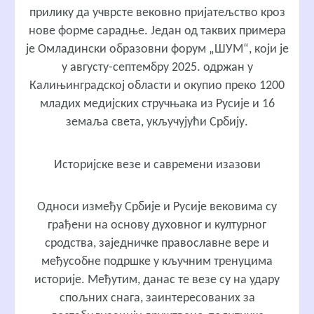
прилику да учврсте вековно пријатељство кроз
нове форме сарадње. Један од таквих примера
је Омладински образовни форум
„ШУМ“
, који је
у августу-септембру 2025. одржан у
Калињинградској области и окупио преко 1200
младих медијских стручњака из Русије и 16
земаља света, укључујући Србију.
Историјске везе и савремени изазови
Односи између Србије и Русије вековима су
грађени на основу духовног и културног
сродства, заједничке православне вере и
међусобне подршке у кључним тренуцима
историје. Међутим, данас те везе су на удару
спољних снага, заинтересованих за