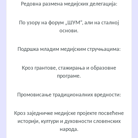
Редовна размена медијских делегација:
По узору на форум „ШУМ“, али на сталној
основи.
Подршка младим медијским стручњацима:
Кроз грантове, стажирања и образовне
програмe.
Промовисање традиционалних вредности:
Кроз заједничке медијске пројекте посвећене
историји, култури и духовности словенских
народа.