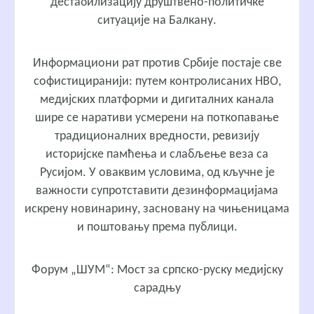
дестабилизацију друштвено-политичке
ситуације на Балкану.
Информациони рат против Србије постаје све
софистициранији: путем контролисаних НВО,
медијских платформи и дигиталних канала
шире се наративи усмерени на поткопавање
традиционалних вредности, ревизију
историјске памћења и слабљење веза са
Русијом. У оваквим условима, од кључне је
важности супротставити дезинформацијама
искрену новинарину, засновану на чињеницама
и поштовању према публици.
Форум „ШУМ“: Мост за српско-руску медијску
сарадњу