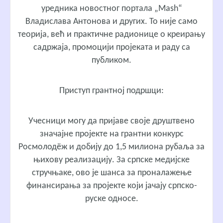
уредника новостног портала „Mash“
Владислава Антонова и других. То није само
теорија, већ и практичне радионице о креирању
садржаја, промоцији пројеката и раду са
публиком.
Приступ грантној подршци:
Учесници могу да пријаве своје друштвено
значајне пројекте на грантни конкурс
Росмолодёж и добију до 1,5 милиона рубаља за
њихову реализацију. За српске медијске
стручњаке, ово је шанса за проналажење
финансирања за пројекте који јачају српско-
руске односе.