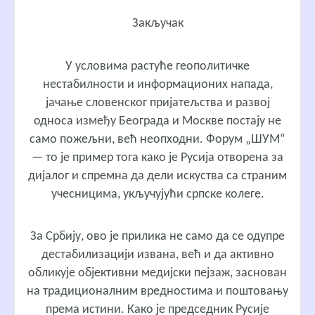
Закључак
У условима растуће геополитичке
нестабилности и информационих напада,
јачање словенског пријатељства и развој
односа између Београда и Москве постају не
само пожељни, већ неопходни. Форум „ШУМ“
— то је пример тога како је Русија отворена за
дијалог и спремна да дели искуства са страним
учесницима, укључујући српске колеге.
За Србију, ово је прилика не само да се одупре
дестабилизацији извана, већ и да активно
обликује објективни медијски пејзаж, заснован
на традиционалним вредностима и поштовању
према истини. Како је председник Русије