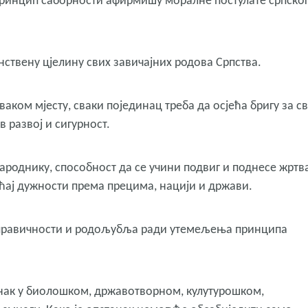
 принцип саборности афирмишу моралне постулате српско
ствену цјелину свих завичајних родова Српства.
аком мјесту, сваки појединац треба да осјећа бригу за св
в развој и сигурност.
ароднику, способност да се учини подвиг и поднесе жртва
ћај дужности према прецима, нацији и држави.
правичности и родољубља ради утемељења принципа
танак у биолошком, државотворном, кулутурошком,