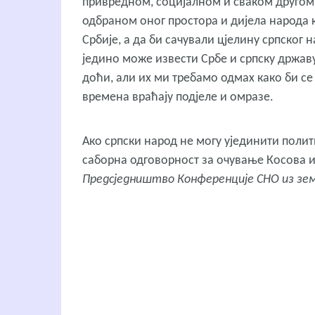
привредном, социјалном и сваком другом 
одбраном оног простора и дијела народа 
Србије, а да би сачували цјелину српског 
једино може извести Србе и српску државу
доћи, али их ми требамо одмах како би се
времена враћају подјеле и омразе.
Ако српски народ не могу ујединити полит
саборна одговорност за очување Косова и 
Предсједништво Конференције СНО из зе