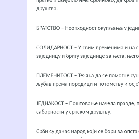
претке и свијетло име Србиново, да кроз
друштва.
БРАТСТВО
– Неопходност окупљања у једин
СОЛИДАРНОСТ
– У свим временима и на св
заједницу и бригу заједнице за њега, њего
ПЛЕМЕНИТОСТ
– Тежња да се помогне сун
љубав према породици и потомству и осје
JЕДНАКОСТ
– Поштовање начела правде, 
саборности у српском друштву.
Срби су данас народ који се бори за опс