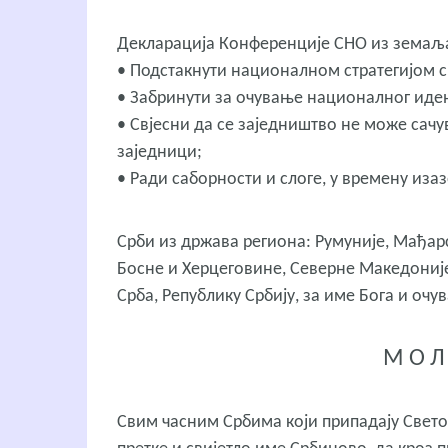
Декларација Конференције СНО из земаља
• Подстакнути националном стратегијом 
• Забринути за очување националног иден
• Свјесни да се заједништво не може сач
заједници;
• Ради саборности и слоге, у времену иза
Срби из држава региона: Румуније, Мађарс
Босне и Херцеговине, Северне Македоније
Срба, Републику Србију, за име Бога и очу
М О Л 
Свим часним Србима који припадају Светос