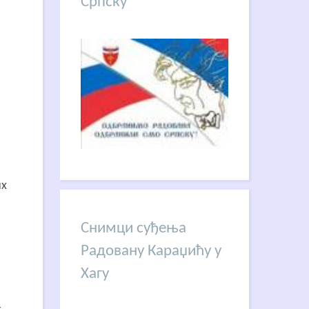
Српску
их
Снимци суђења
Радовану Караџићу у
Хагу