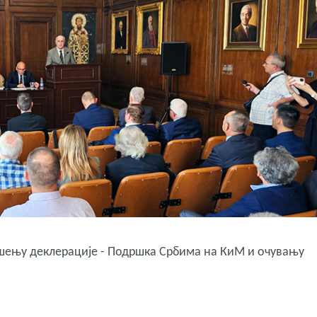
ошењу деклерације - Подршка Србима на КиМ и очувању