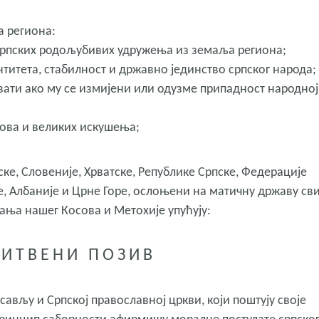
 региона:
српских родољубивих удружења из земаља региона;
титета, стабилност и државно јединство српског народа;
увати ако му се измијени или одузме припадност народној
зова и великих искушења;
ке, Словеније, Хрватске, Републике Српске, Федерације
, Албаније и Црне Горе, ослоњени на матичну државу св
вања нашег Косова и Метохије упућују:
И Т В Е Н И П О З И В
ављу и Српској православној цркви, који поштују своје