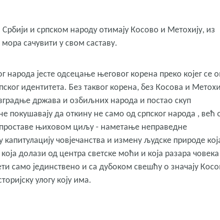
и Србији и српском народу отимају Косово и Метохију, из
а мора сачувити у свом саставу.
 народа јесте одсецање његовог корена преко којег се о
ког идентитета. Без таквог корена, без Косова и Метохи
азградње држава и озбиљних народа и постао скуп
 покушавају да откину не само од српског народа , већ 
 супроставе њиховом циљу - наметање неправедне
у капитулацију човјечанства и измену људске природе кој
која долази од центра светске моћи и која разара човека
ти само јединствено и са дубоком свешћу о значају Косо
оријску улогу коју има.