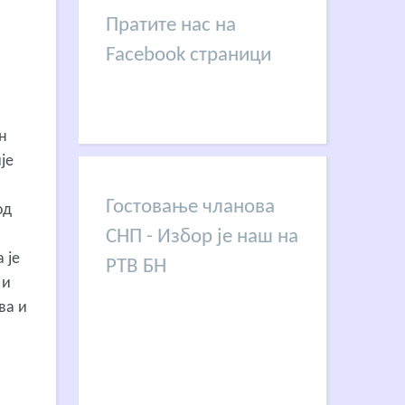
Пратите нас на
Facebook страници
н
је
Гостовање чланова
од
СНП - Избор је наш на
а је
РТВ БН
 и
ва и