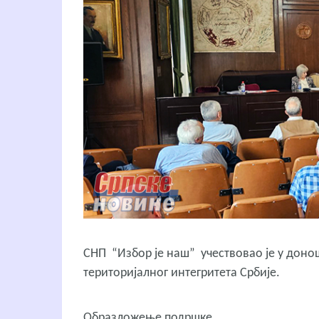
СНП “Избор је наш” учествовао је у дон
територијалног интегритета Србије.
Образложење подршке,