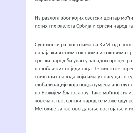
Из разлога због којих светски центар моћ
истих тих разлога Србија и српски народ г
Суштински разлог отимања КиМ од српског
напаја животним соковима и соковима српс
српски народ би упао у западни процес р
поробљених појединаца. Те животне корене
свих оних народа који имају снагу да се
глобализације која подразумјева апсолутн
по Божијем благослову. Тако моћној сили, 
човечанство, српски народ се може одупре
Метохије за његово даљње постојање и ист