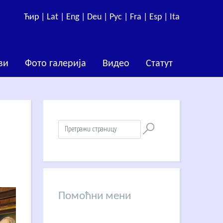
Ћир |
Lat |
Eng |
Deu |
Рус |
Fra |
Esp |
Ita
ви
Фото галерија
Видео
Статут
Помоћни мени