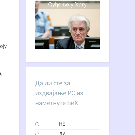
г
оју
,
Да ли сте за
издвајање РС из
наметнуте БиХ
НЕ
ДА