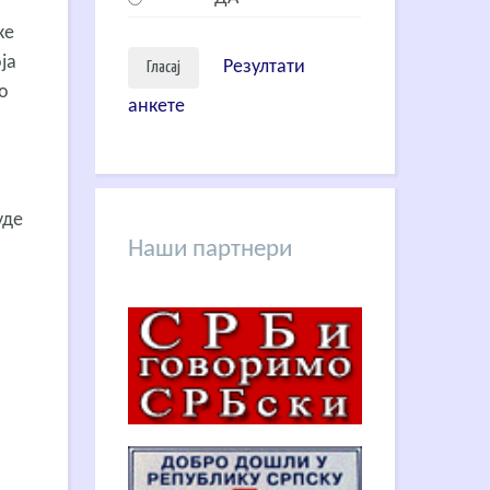
ке
ја
Резултати
о
анкете
уде
Наши партнери