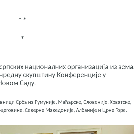
**
*
српских националних организација из зем
ванредну скупштину Конференције у
Новом Саду.
вници Срба из Румуније, Мађарске, Словеније, Хрватске,
рцеговине, Северне Македоније, Албаније и Црне Горе.