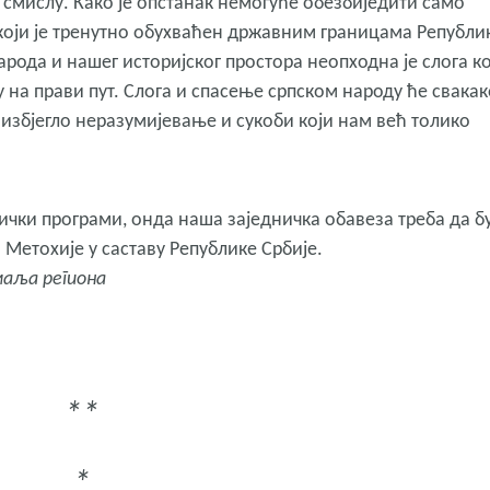
смислу. Како је опстанак немогуће обезбиједити само
који је тренутно обухваћен државним границама Републи
народа и нашег историјског простора неопходна је слога ко
 на прави пут. Слога и спасење српском народу ће свакак
 избјегло неразумијевање и сукоби који нам већ толико
ички програми, онда наша заједничка обавеза треба да б
Метохије у саставу Републике Србије.
маља региона
**
*