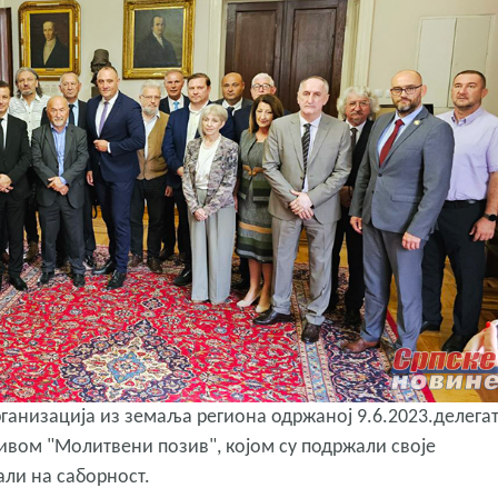
анизација из земаља региона одржаној 9.6.2023.делегат
зивом "Молитвени позив", којом су подржали своје
али на саборност.