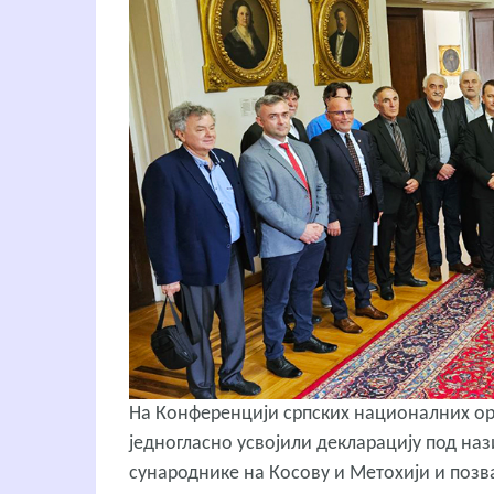
На Конференцији српских националних орг
једногласно усвојили декларацију под на
сународнике на Косову и Метохији и позв