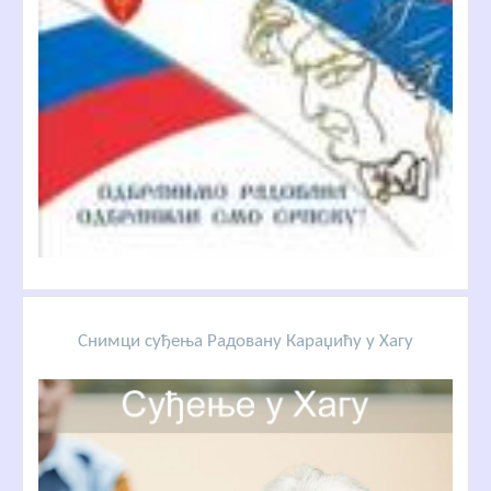
Снимци суђења Радовану Караџићу у Хагу