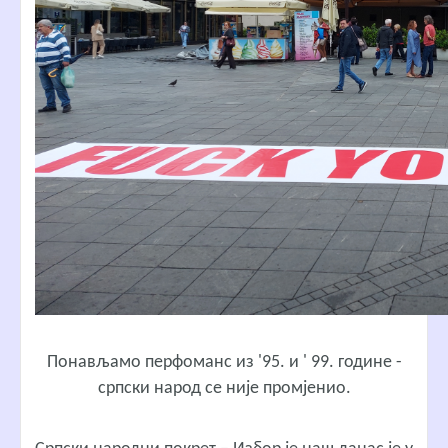
Понављамо перфоманс из '95. и ' 99. године -
српски народ се није промјенио.