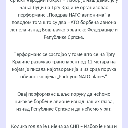
Српски народни покрет – Избор је наш данас је у
Бања Луци на Тргу Крајине организовао
перформанс „Поздрав НАТО авионима“ а
поводом тога што су два НАТО борбена авиона
летјела изнад Бошњачко-хрватске Федерације и
Републике Српске.
Перформанс се састојао у томе што се на Тргу
Крајине развукао транспарент од 11 метара на
којем је писала најотворенија и из срца порука
обичног човјека „Fuck you NATO planes“.
Овај перформанс шаље поруку да нећемо
никакве борбене авионе изнад наших глава,
изнад Републике Српске и да нећемо у рат.
Колика год да је цијена за СНП – Избор је наш и