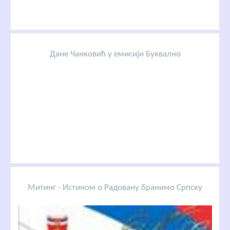
Дане Чанковић у емисији Буквално
Митинг - Истином о Радовану бранимо Српску