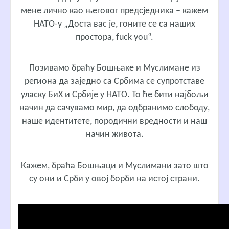
мене лично као његовог предсједника – кажем
НАТО-у „Доста вас је, гоните се са наших
простора, fuck you“.
Позивамо браћу Бошњаке и Муслимане из
региона да заједно са Србима се супротставе
уласку БиХ и Србије у НАТО. То ће бити најбољи
начин да сачувамо мир, да одбранимо слободу,
наше идентитете, породични вредности и наш
начин живота.
Кажем, браћа Бошњаци и Муслимани зато што
су они и Срби у овој борби на истој страни.