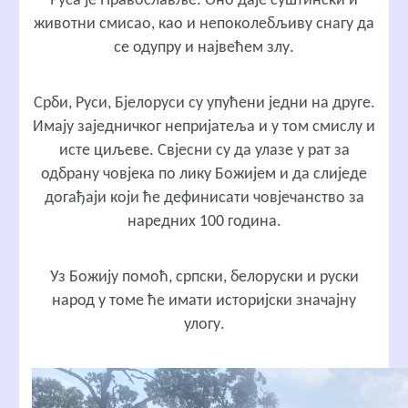
Руса је Православље. Оно даје суштински и
животни смисао, као и непоколебљиву снагу да
се одупру и највећем злу.
Срби, Руси, Бјелоруси су упућени једни на друге.
Имају заједничког непријатеља и у том смислу и
исте циљеве. Свјесни су да улазе у рат за
одбрану човјека по лику Божијем и да слиједе
догађаји који ће дефинисати човјечанство за
наредних 100 година.
Уз Божију помоћ, српски, белоруски и руски
народ у томе ће имати историјски значајну
улогу.