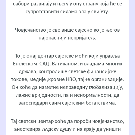
сабори развијају и његују ону страну која ће се
супротставити силама зла у свијету.
Човјечанство је све више свјесно ко је његов
најопаснији непријатељ.
То је онај центар свјетске моћи који управља
Енглеском, САД, Ватиканом, и владама многих
држава, контролише светске финансијске
токове, медије ,кровне НВО, тајне организације.
Он хоће да наметне неправедну глобализацију,
лажне вриједности, па и ненормалности, да
загосподари свим свјетским богатствима.
Тај светски центар хоће да пороби човјечанство,
анестезира људску душу и на крају да уништи