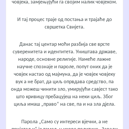
човјека, замјењујући га својим налик човјеком.
И тај процес траје од постања и трајаће до
свршетка Свијета.
Данас тај центар моћи разбија све врсте
суверенитета и идентитета. Уништава државе,
народе, основне религије. Намеће лажне
научне спознаје и пароле, попут оних да је
човјек настао од мајмуна, да је човјек човјеку
вук а не брат, да циљ опрвдава средство, па
онда можеш чинити зло, умирујући савјест тако
што кривицу пребацујеш на неки циљ. Због
циља имаш „право“ на све, па и на зла дјела.
Парола „Само су интереси вјечни, а не