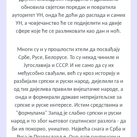
обновила свјетски поредак и повратила
ауторитет УН, онда ће доћи до распада и самих
УН, а човјечанство ће се подијелити на двије
сфере које ће се разликовати као дан и ноћ.
Многи су и у прошлости хтели да посвађају
Србе, Русе, Белорусе. То су некад чиниле и
Југославија и СССР. И не само да су их
међусобно свађали, већ су кроз историју и
разбијали српски и руски народ, дијелили га и
од тих дијелива правили вијештачке народе, а
онда и формирали државе непријатељске за
српске и руске интересе. Истим средствима и
"формулама" Запад је слабио српски и руски
народ и то због његовог суштинског разлога - да
би их покорио, уништио. Највећа снага и Срба и