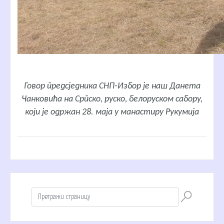
Говор предсједника СНП-Избор је наш Данета
Чанковића на Српско, руско, белоруском сабору,
који је одржан 28. маја у манастиру Рукумија