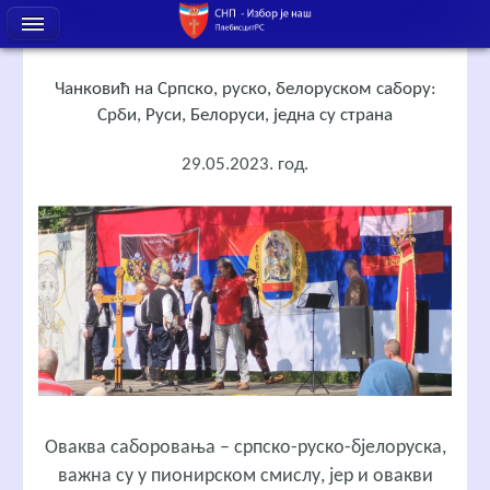
Чанковић на Српско, руско, белоруском сабору:
Срби, Руси, Белоруси, једна су странa
29.05.2023. год.
Оваква саборовања – српско-руско-бјелоруска,
важна су у пионирском смислу, јер и овакви