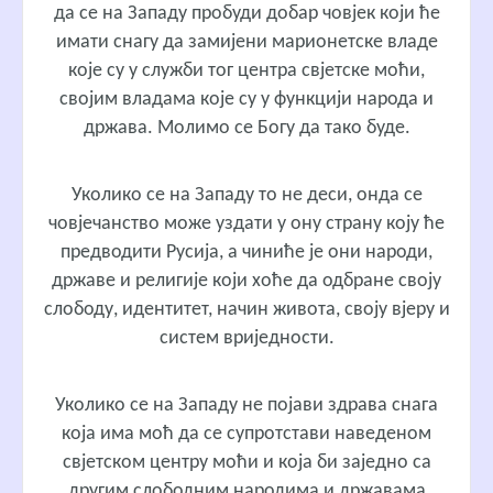
да се на Западу пробуди добар човјек који ће
имати снагу да замијени марионетске владе
које су у служби тог центра свјетске моћи,
својим владама које су у функцији народа и
држава. Молимо се Богу да тако буде.
Уколико се на Западу то не деси, онда се
човјечанство може уздати у ону страну коју ће
предводити Русија, а чиниће је они народи,
државе и религије који хоће да одбране своју
слободу, идентитет, начин живота, своју вјеру и
систем вриједности.
Уколико се на Западу не појави здрава снага
која има моћ да се супротстави наведеном
свјетском центру моћи и која би заједно са
другим слободним народима и државама