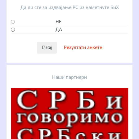
Да ли сте за издвајање РС из наметнуте БиХ
НЕ
ДА
Резултати анкете
Наши партнери