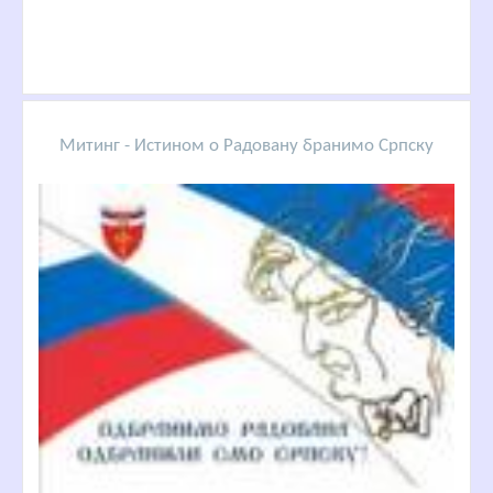
Митинг - Истином о Радовану бранимо Српску