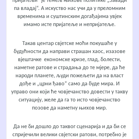
пријатељи“ је темељ њихове политике „Завади
па владај“. А искуство нас учи да у преломним
временима и суштинским догађајима увјек
имамо исте пријатеље и непријатеље.
Такав центар свјетске моћи покушаће у
будућности да направи страшан хаос, изазове
вјештачке економске кризе, глад, болести,
наметне ратове и страдања до те мјере, да ће
народи планете, људи пожељети да на власт
дође и „црни ђаво“ само да буде мира. И
управо они који ће човјечанство довести у такву
ситуацију, желе да га то исто човјечанство
позове да наметну њихов мир.
Да не би дошло до таквог сценарија и да би се
спријечили велики свјетски ратови, потребно је