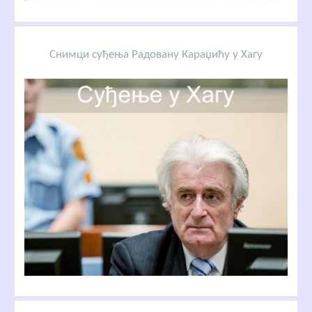
Снимци суђења Радовану Караџићу у Хагу