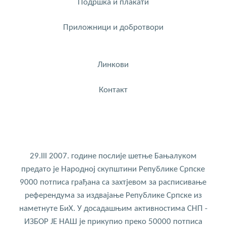
Подршка и плакати
Приложници и добротвори
Линкови
Контакт
29.III 2007. године послије шетње Бањалуком
предато је Народној скупштини Републике Српске
9000 потписа грађана са захтјевом за расписивање
референдума за издвајање Републике Српске из
наметнуте БиХ. У досадашњим активностима СНП -
ИЗБОР ЈЕ НАШ је прикупио преко 50000 потписа